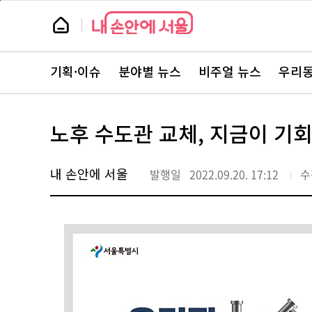
본
페
문
이
뉴
바
지
스
로
상
룸
가
단
뉴
기
으
스
로
기획·이슈
분야별 뉴스
비주얼 뉴스
우리동
주
이
요
동
서
비
스
노후 수도관 교체, 지금이 기회
바
로
가
기
내 손안에 서울
발행일
2022.09.20. 17:12
수