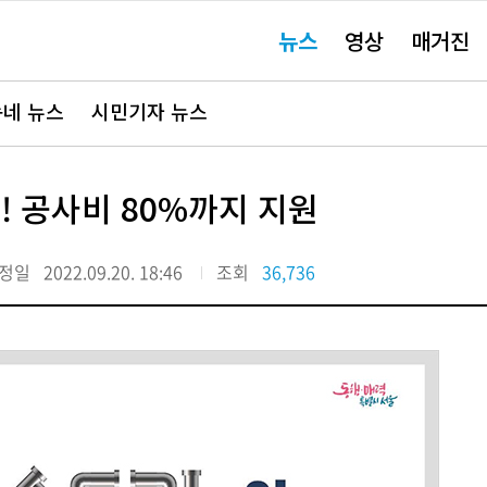
주
뉴스
영상
매거진
요
서
비
스
바
네 뉴스
시민기자 뉴스
로
가
기"
! 공사비 80%까지 지원
정일
2022.09.20. 18:46
조회
36,736