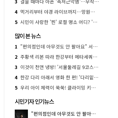
3
걸을 때마다 아픈 '족저근막염'…무작정 참지 말고 '이것' 해보세요!
4
먹거리부터 야경 라이브까지…망원한강공원 알짜 코스
5
시민이 사랑한 '찐' 로컬 명소 어디? '서울에디션25' 추천 코스
많이 본 뉴스
1
"편의점인데 아무것도 안 팔아요" 서울에서 가장 특별한 편의점의 정체
2
주황색 리본 따라 한강부터 메타세쿼이아 숲길까지…서울둘레길 15코스
3
이것이 천연 냉방! '서울둘레길 9코스'로 숲속 피서 떠나볼까
4
한강 다리 아래서 영화 한 편! '다리밑 영화관' 무료 상영
5
우리 아이 체력이 쑥쑥! 클라이밍 키즈카페·어린이 체력장
시민기자 인기뉴스
"편의점인데 아무것도 안 팔아요" 서울에서 가장 특별한 편의점의 정체