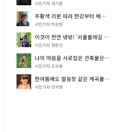
시민기자 권기윤
주황색 리본 따라 한강부터 메타세쿼이아 숲길까지…서울둘레길 15코스
시민기자 박상현
이것이 천연 냉방! '서울둘레길 9코스'로 숲속 피서 떠나볼까
시민기자 정향선
나의 마음을 사로잡은 건축물은? '서울시 건축상' 수상작 공개!
시민기자 조수봉
한여름에도 얼음장 같은 계곡물! 서울 '진관사 계곡'이 천국이네~
시민기자 양지영