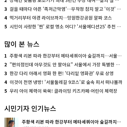
3
걸을 때마다 아픈 '족저근막염'…무작정 참지 말고 '이것' 해보세요!
4
먹거리부터 야경 라이브까지…망원한강공원 알짜 코스
5
시민이 사랑한 '찐' 로컬 명소 어디? '서울에디션25' 추천 코스
많이 본 뉴스
1
주황색 리본 따라 한강부터 메타세쿼이아 숲길까지…서울둘레길 15코스
2
"편의점인데 아무것도 안 팔아요" 서울에서 가장 특별한 편의점의 정체
3
한강 다리 아래서 영화 한 편! '다리밑 영화관' 무료 상영
4
이것이 천연 냉방! '서울둘레길 9코스'로 숲속 피서 떠나볼까
5
우리 아이 체력이 쑥쑥! 클라이밍 키즈카페·어린이 체력장
시민기자 인기뉴스
주황색 리본 따라 한강부터 메타세쿼이아 숲길까지…