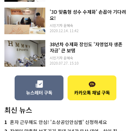
'3D 맞춤형 성수 수제화' 손꼽아 기다려
요!
시민기자 윤혜숙
2020.12.14. 11:42
38년차 수제화 장인도 '자영업자 생존
자금' 큰 보탬
시민기자 윤혜숙
2020.07.27. 15:10
최신 뉴스
1
혼자 근무해도 안심! '소상공인안심벨' 신청하세요
2
장애인 맞춤형 보조기기 최대 3년간 무상 대여…삶의 질 높인다