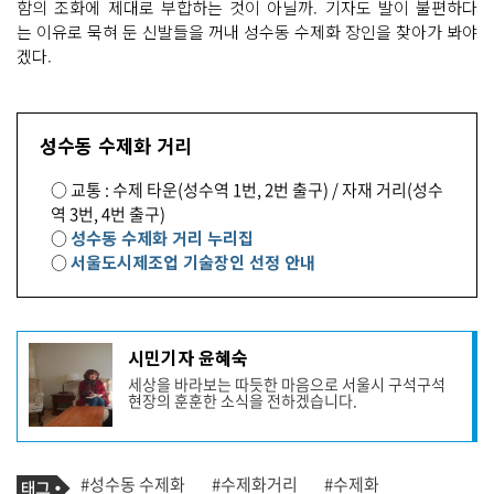
함의 조화에 제대로 부합하는 것이 아닐까. 기자도 발이 불편하다
는 이유로 묵혀 둔 신발들을 꺼내 성수동 수제화 장인을 찾아가 봐야
겠다.
성수동 수제화 거리
○ 교통 : 수제 타운(성수역 1번, 2번 출구) / 자재 거리(성수
역 3번, 4번 출구)
○
성수동 수제화 거리 누리집
○
서울도시제조업 기술장인 선정 안내
기
시민기자 윤혜숙
사
세상을 바라보는 따듯한 마음으로 서울시 구석구석
작
현장의 훈훈한 소식을 전하겠습니다.
성
자
프
로
기
필
태
#성수동 수제화
#수제화거리
#수제화
사