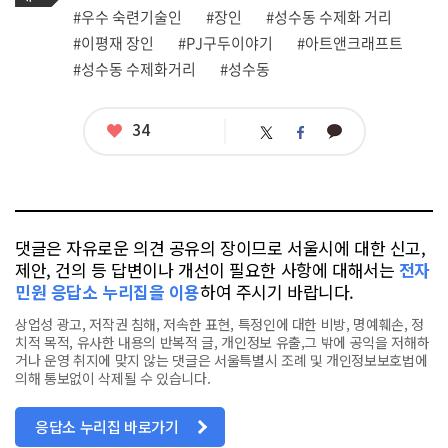
그
관
#우수 숙련기술인
#장인
#성수동 수제화 거리
련
#이평재 장인
#PJ구두이야기
#아트앤크래프트
태
그
#성수동 수제화거리
#성수동
좋
34
카
트
페
아
카
위
이
요
오
터
스
톡
북
댓글은 자유로운 의견 공유의 장이므로 서울시에 대한 신고,
제안, 건의 등 답변이나 개선이 필요한 사항에 대해서는
전자
민원 응답소 누리집을 이용
하여 주시기 바랍니다.
상업성 광고, 저작권 침해, 저속한 표현, 특정인에 대한 비방, 명예훼손, 정
치적 목적, 유사한 내용의 반복적 글, 개인정보 유출,그 밖에 공익을 저해하
거나 운영 취지에 맞지 않는 댓글은 서울특별시 조례 및 개인정보보호법에
의해 통보없이 삭제될 수 있습니다.
응답소 누리집 바로가기