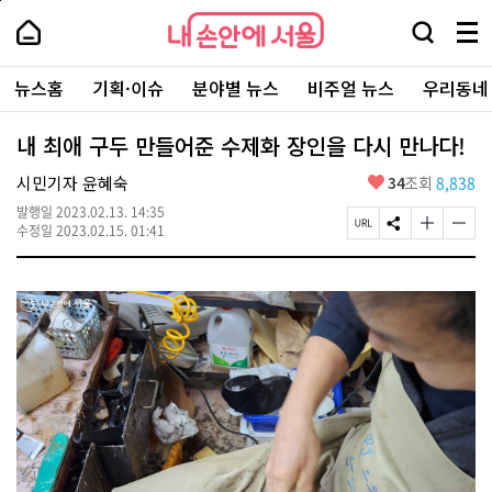
본
페
내
문
이
내
손
검
메
바
지
손
안
색
뉴
로
상
안
주
에
창
전
가
단
에
뉴스홈
기획·이슈
분야별 뉴스
비주얼 뉴스
우리동네
요
서
열
체
기
으
서
서
울
기
보
로
울
비
기
이
-
내 최애 구두 만들어준 수제화 장인을 다시 만나다!
스
동
서
바
울
좋
시민기자 윤혜숙
34
조회
8,838
로
시
아
가
대
발행일
2023.02.13. 14:35
요
기
페
S
글
글
표
수정일
2023.02.15. 01:41
이
N
자
자
소
지
S
크
크
통
U
공
기
기
포
R
유
크
작
털
L
하
게
게
복
기
변
변
사
경
경
하
하
기
기