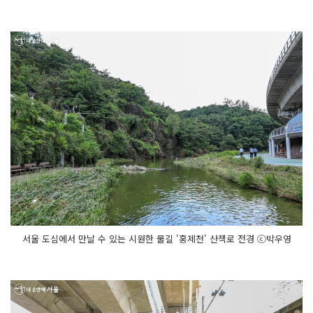
서울 도심에서 만날 수 있는 시원한 물길 '홍제천' 산책로 전경 ⓒ박우영