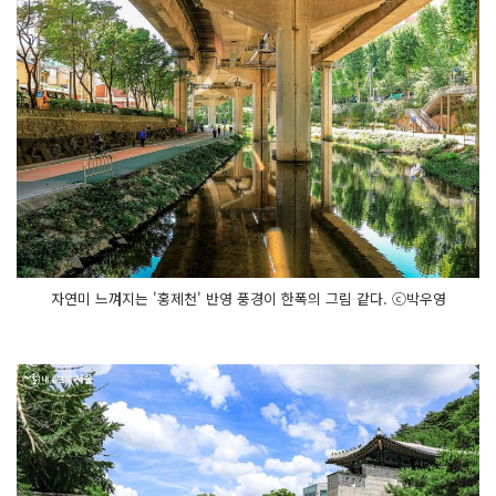
자연미 느껴지는 '홍제천' 반영 풍경이 한폭의 그림 같다. ⓒ박우영