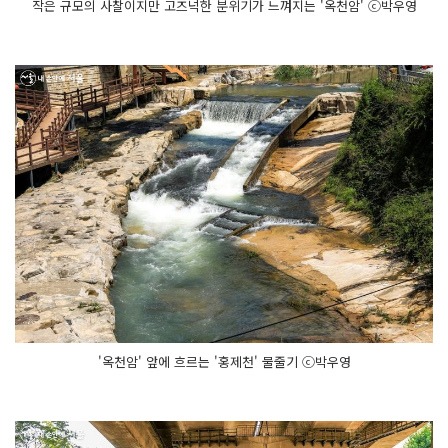
작은 규모의 사찰이지만 고즈넉한 분위기가 느껴지는 '옥천암' ⓒ박우영
'옥천암' 앞에 흐르는 '홍제천' 물줄기 ⓒ박우영