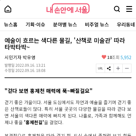
본
페
내
문
이
내
손
검
메
바
지
손
안
색
뉴
로
상
안
주
에
창
전
가
단
에
뉴스홈
기획·이슈
분야별 뉴스
비주얼 뉴스
우리동네
요
서
열
체
기
으
서
서
울
기
보
로
울
비
기
이
-
예술이 흐르는 색다른 물길, '산책로 미술관' 따라
스
동
서
타박타박~
바
울
로
시
가
좋
시민기자 박우영
18
조회
5,952
대
기
아
표
발행일
2022.09.16. 13:21
요
소
페
S
글
글
수정일
2022.09.16. 18:08
통
이
N
자
자
포
지
S
크
크
털
U
공
기
기
"걷다 보면 홍제천 매력에 푹~빠질걸요"
R
유
크
작
L
하
게
게
복
기
변
변
걷기 좋은 가을이다. 서울 도심에서도 자연과 예술을 즐기며 걷기 좋
사
경
경
은 산책로들이 많다. 특히 서울 곳곳의 다양한 물길을 따라 걷다 보
하
하
면 서울의 색다른 매력에 빠지게 된다. 나홀로, 가족과 함께해도 언
기
기
제나 좋을
'홍제천길'
을 걸었다.
본격적으로 홍제천을 따라 걷기 전, 도심 속에서 좀처럼 보기 힘든