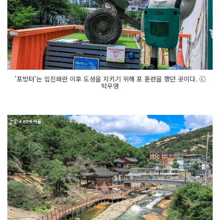
'포방터'는 임진왜란 이후 도성을 지키기 위해 포 훈련을 했던 곳이다. ⓒ
박우영