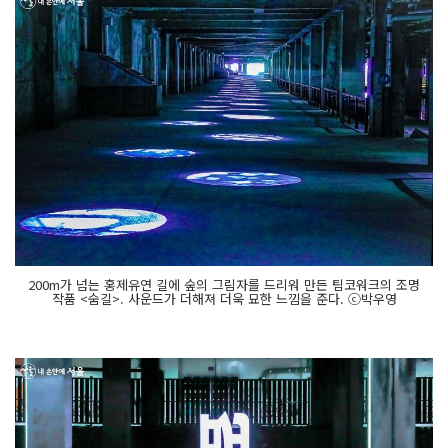
200m가 넘는 홍제유연 길에 숲의 그림자를 드리워 만든 팀코워크의 조명
작품 <숨길>. 사운드가 더해져 더욱 묘한 느낌을 준다. ⓒ박우영