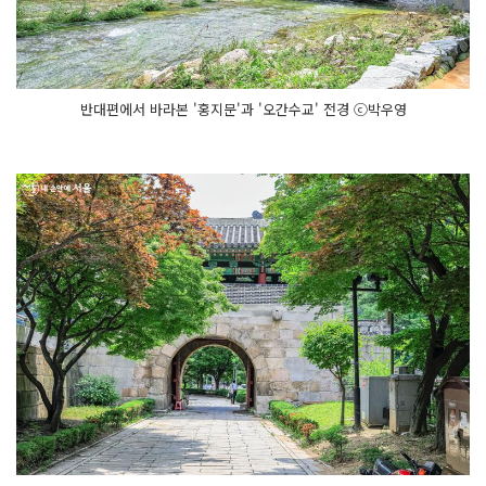
반대편에서 바라본 '홍지문'과 '오간수교' 전경 ⓒ박우영