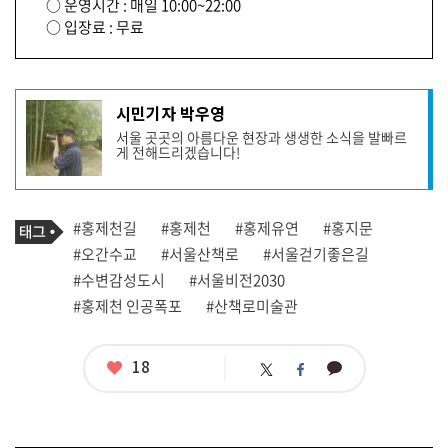
○ 운영시간 : 매일 10:00~22:00
○ 입장료 : 무료
기
시민기자 박우영
사
서울 곳곳의 아름다운 현장과 생생한 소식을 발빠르
작
게 전해드리겠습니다!
성
자
프
로
기
필
태
#홍제천길
#홍제천
#홍제유연
#홍지문
사
그
관
#오간수교
#서울산책로
#서울걷기좋은길
련
#수변감성도시
#서울비전2030
태
그
#홍제천 인공폭포
#산책로미술관
좋
18
카
트
페
아
카
위
이
요
오
터
스
톡
북