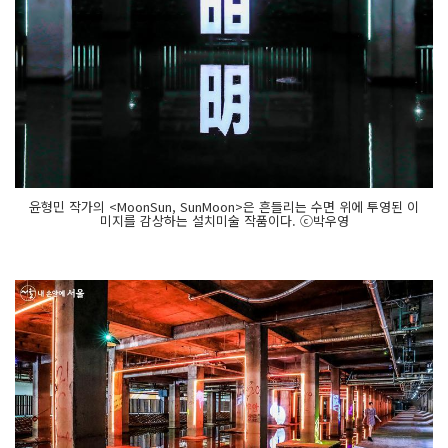
윤형민 작가의 <MoonSun, SunMoon>은 흔들리는 수면 위에 투영된 이
미지를 감상하는 설치미술 작품이다. ⓒ박우영