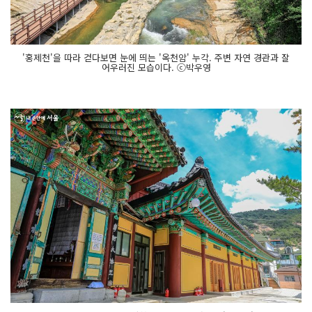
'홍제천'을 따라 걷다보면 눈에 띄는 '옥천암' 누각. 주변 자연 경관과 잘
어우러진 모습이다. ⓒ박우영