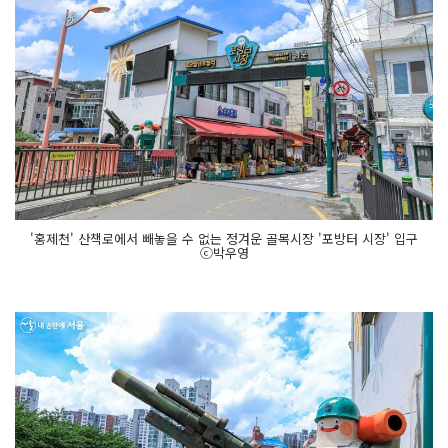
'홍제천' 산책로에서 빼놓을 수 없는 정겨운 골목시장 '포방터 시장' 입구
ⓒ박우영