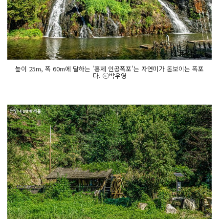
높이 25m, 폭 60m에 달하는 '홍제 인공폭포'는 자연미가 돋보이는 폭포
다. ⓒ박우영