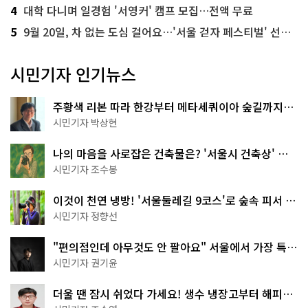
4
대학 다니며 일경험 '서영커' 캠프 모집…전액 무료
5
9월 20일, 차 없는 도심 걸어요…'서울 걷자 페스티벌' 선착순 5천명
시민기자 인기뉴스
주황색 리본 따라 한강부터 메타세쿼이아 숲길까지…
서울둘레길 15코스
시민기자 박상현
나의 마음을 사로잡은 건축물은? '서울시 건축상' 수
상작 공개!
시민기자 조수봉
이것이 천연 냉방! '서울둘레길 9코스'로 숲속 피서 떠
나볼까
시민기자 정향선
"편의점인데 아무것도 안 팔아요" 서울에서 가장 특별
한 편의점의 정체
시민기자 권기윤
더울 땐 잠시 쉬었다 가세요! 생수 냉장고부터 해피소
·무더위쉼터까지