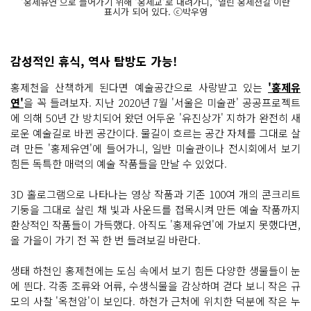
'홍제유연'으로 들어가기 위해 '홍제교'로 내려가니, ‘열린 홍제천길’이란
표시가 되어 있다. ⓒ박우영
감성적인 휴식, 역사 탐방도 가능!
홍제천을 산책하게 된다면 예술공간으로 사랑받고 있는
'홍제유
연'
을 꼭 들려보자. 지난 2020년 7월 '서울은 미술관' 공공프로젝트
에 의해 50년 간 방치되어 왔던 어두운 '유진상가' 지하가 완전히 새
로운 예술길로 바뀐 공간이다. 물길이 흐르는 공간 자체를 그대로 살
려 만든 '홍제유연'에 들어가니, 일반 미술관이나 전시회에서 보기
힘든 독특한 매력의 예술 작품들을 만날 수 있었다.
3D 홀로그램으로 나타나는 영상 작품과 기존 100여 개의 콘크리트
기둥을 그대로 살린 채 빛과 사운드를 접목시켜 만든 예술 작품까지
환상적인 작품들이 가득했다. 아직도 '홍제유연'에 가보지 못했다면,
올 가을이 가기 전 꼭 한 번 들려보길 바란다.
생태 하천인 홍제천에는 도심 속에서 보기 힘든 다양한 생물들이 눈
에 띈다. 각종 조류와 어류, 수생식물을 감상하며 걷다 보니 작은 규
모의 사찰 '옥천암'이 보인다. 하천가 근처에 위치한 덕분에 작은 누