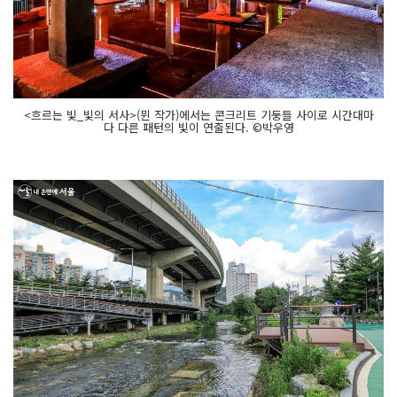
<흐르는 빛_빛의 서사>(뮌 작가)에서는 콘크리트 기둥들 사이로 시간대마
다 다른 패턴의 빛이 연출된다. ©박우영