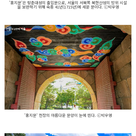
'홍지문'은 탕춘대성의 출입문으로, 서울의 서북쪽 북한산성의 방위 시설
을 보완하기 위해 숙종 41년(1715년)에 세운 문이다. ⓒ박우영
'홍지문' 천장의 아름다운 문양이 눈에 띈다. ⓒ박우영