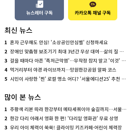
최신 뉴스
1
혼자 근무해도 안심! '소상공인안심벨' 신청하세요
2
장애인 맞춤형 보조기기 최대 3년간 무상 대여…삶의 질 높인다
3
걸을 때마다 아픈 '족저근막염'…무작정 참지 말고 '이것' 해보세요!
4
먹거리부터 야경 라이브까지…망원한강공원 알짜 코스
5
시민이 사랑한 '찐' 로컬 명소 어디? '서울에디션25' 추천 코스
많이 본 뉴스
1
주황색 리본 따라 한강부터 메타세쿼이아 숲길까지…서울둘레길 15코스
2
한강 다리 아래서 영화 한 편! '다리밑 영화관' 무료 상영
3
우리 아이 체력이 쑥쑥! 클라이밍 키즈카페·어린이 체력장