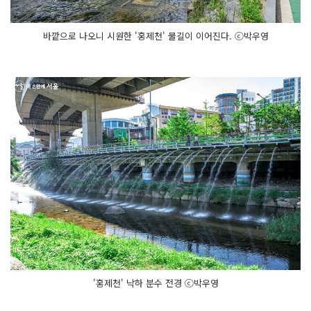
바깥으로 나오니 시원한 '홍제천' 물길이 이어진다. ⓒ박우영
'홍제천' 낙하 분수 전경 ⓒ박우영