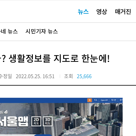
주
뉴스
영상
매거진
요
서
비
스
바
네 뉴스
시민기자 뉴스
로
가
기"
? 생활정보를 지도로 한눈에!
수정일
2022.05.25. 16:51
조회
25,666