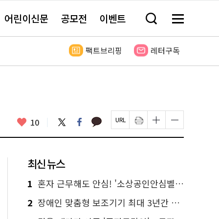
어린이신문
공모전
이벤트
검
메
색
뉴
창
전
열
체
팩트브리핑
레터구독
기
보
기
카
좋
트
페
10
페
인
글
글
카
위
이
아
이
쇄
자
자
오
터
스
요
지
하
크
크
톡
북
U
기
기
기
R
새
크
작
L
창
게
게
최신 뉴스
복
열
변
변
사
림
경
경
하
하
1
혼자 근무해도 안심! '소상공인안심벨' 신청하세요
기
기
2
장애인 맞춤형 보조기기 최대 3년간 무상 대여…삶의 질 높인다