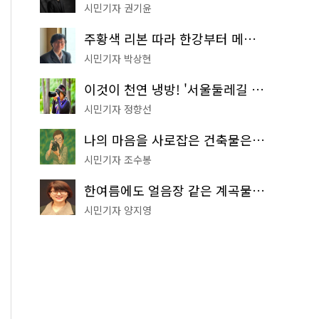
시민기자 권기윤
주황색 리본 따라 한강부터 메타세쿼이아 숲길까지…서울둘레길 15코스
시민기자 박상현
이것이 천연 냉방! '서울둘레길 9코스'로 숲속 피서 떠나볼까
시민기자 정향선
나의 마음을 사로잡은 건축물은? '서울시 건축상' 수상작 공개!
시민기자 조수봉
한여름에도 얼음장 같은 계곡물! 서울 '진관사 계곡'이 천국이네~
시민기자 양지영