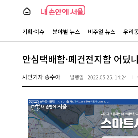
본
페
문
이
뉴
바
지
스
로
상
룸
가
단
뉴
기
으
스
로
기획·이슈
분야별 뉴스
비주얼 뉴스
우리동
주
이
요
동
서
비
스
안심택배함·폐건전지함 어딨나
바
로
가
기
시민기자 송수아
발행일
2022.05.25. 14:24