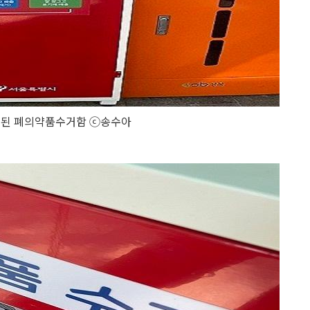
치된 폐의약품수거함 ⓒ송수아