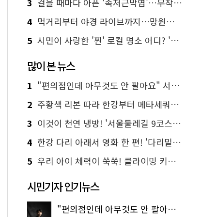
3
걸을 때마다 아픈 '족저근막염'…무작정 참지 말고 '이것' 해보세요!
4
먹거리부터 야경 라이브까지…망원한강공원 알짜 코스
5
시민이 사랑한 '찐' 로컬 명소 어디? '서울에디션25' 추천 코스
많이 본 뉴스
1
"편의점인데 아무것도 안 팔아요" 서울에서 가장 특별한 편의점의 정체
2
주황색 리본 따라 한강부터 메타세쿼이아 숲길까지…서울둘레길 15코스
3
이것이 천연 냉방! '서울둘레길 9코스'로 숲속 피서 떠나볼까
4
한강 다리 아래서 영화 한 편! '다리밑 영화관' 무료 상영
5
우리 아이 체력이 쑥쑥! 클라이밍 키즈카페·어린이 체력장
시민기자 인기뉴스
"편의점인데 아무것도 안 팔아요" 서울에서 가장 특별한 편의점의 정체