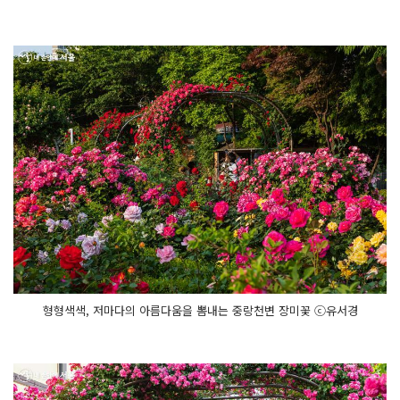
형형색색, 저마다의 아름다움을 뽐내는 중랑천변 장미꽃 ⓒ유서경