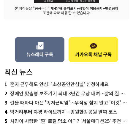
본 저작물은 "공공누리"
제4유형:출처표시+상업적 이용금지+변경금지
조건에 따라 이용 할 수 있습니다.
최신 뉴스
1
혼자 근무해도 안심! '소상공인안심벨' 신청하세요
2
장애인 맞춤형 보조기기 최대 3년간 무상 대여…삶의 질 높인다
3
걸을 때마다 아픈 '족저근막염'…무작정 참지 말고 '이것' 해보세요!
4
먹거리부터 야경 라이브까지…망원한강공원 알짜 코스
5
시민이 사랑한 '찐' 로컬 명소 어디? '서울에디션25' 추천 코스