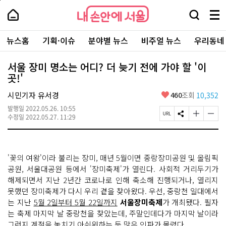
본
페
내
문
이
내
손
검
메
바
지
손
안
색
뉴
로
상
안
주
에
창
전
가
단
에
뉴스홈
기획·이슈
분야별 뉴스
비주얼 뉴스
우리동네
요
서
열
체
기
으
서
서
울
기
보
로
울
비
기
이
-
서울 장미 명소는 어디? 더 늦기 전에 가야 할 '이
스
동
서
곳!'
바
울
로
시
가
좋
시민기자 유서경
460
조회
10,352
대
기
아
표
발행일
2022.05.26. 10:55
요
소
페
S
글
글
수정일
2022.05.27. 11:29
통
이
N
자
자
포
지
S
크
크
털
U
공
기
기
R
유
크
작
'꽃의 여왕'이라 불리는 장미, 매년 5월이면 중랑장미공원 및 올림픽
L
하
게
게
복
기
변
변
공원, 서울대공원 등에서 '장미축제'가 열린다. 사회적 거리두기가
사
경
경
해제되면서 지난 2년간 코로나로 인해 축소해 진행되거나, 열리지
하
하
못했던 장미축제가 다시 우리 곁을 찾아왔다. 우선, 중랑천 일대에서
기
기
는 지난
5월 2일부터 5월 22일까지
서울장미축제
가 개최됐다. 필자
는 축제 마지막 날 중랑천을 찾았는데, 주말인데다가 마지막 날이라
그런지 계절을 놓치기 아쉬워하는 듯 많은 인파가 몰렸다.