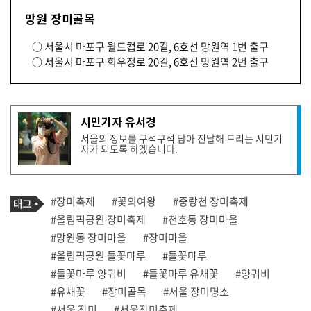
망원 장미골목
○ 서울시 마포구 월드컵로 20길, 6호선 망원역 1번 출구
○ 서울시 마포구 희우정로 20길, 6호선 망원역 2번 출구
기
시민기자 유서경
사
서울의 정보를 구석구석 담아 전달해 드리는 시민기
작
자가 되도록 하겠습니다.
성
자
프
로
기
필
태
#장미축제
#꽃의여왕
#중랑천 장미축제
사
그
관
#올림픽공원 장미축제
#천호동 장미마을
련
#망원동 장미마을
#장미마을
태
그
#올림픽공원 들꽃마루
#들꽃마루
#들꽃마루 양귀비
#들꽃마루 유채꽃
#양귀비
#유채꽃
#장미골목
#서울 장미명소
#서울 장미
#서울장미축제