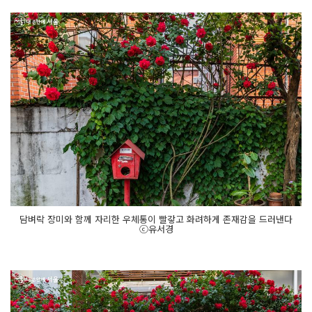
담벼락 장미와 함께 자리한 우체통이 빨갛고 화려하게 존재감을 드러낸다
ⓒ유서경