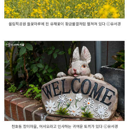
올림픽공원 들꽃마루에 핀 유채꽃이 황금물결처럼 펼쳐져 있다 ⓒ유서경
천호동 장미마을, 어서오라고 인사하는 귀여운 토끼가 있다 ⓒ유서경