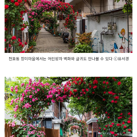
천호동 장미마을에서는 어린왕자 벽화와 글귀도 만나볼 수 있다 ⓒ유서경