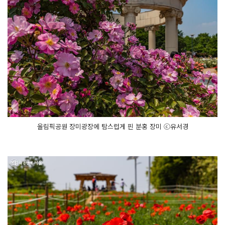
올림픽공원 장미광장에 탐스럽게 핀 분홍 장미 ⓒ유서경