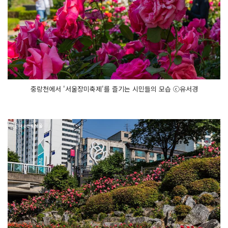
중랑천에서 '서울장미축제'를 즐기는 시민들의 모습 ⓒ유서경