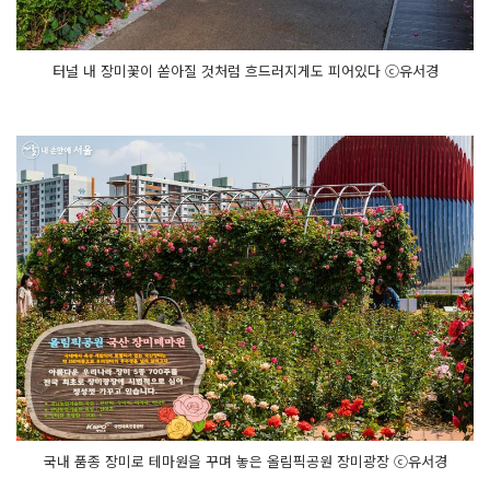
터널 내 장미꽃이 쏟아질 것처럼 흐드러지게도 피어있다 ⓒ유서경
국내 품종 장미로 테마원을 꾸며 놓은 올림픽공원 장미광장 ⓒ유서경