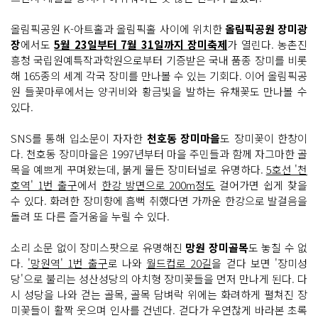
올림픽공원 K-아트홀과 올림픽홀 사이에 위치한
올림픽공원 장미광
장
에서도
5월 23일부터 7월 31일까지 장미축제
가 열린다. 농촌진
흥청 국립원예특작과학원으로부터 기증받은 국내 품종 장미를 비롯
해 165종의 세계 각국 장미를 만나볼 수 있는 기회다. 이어 올림픽공
원 들꽃마루에서는 양귀비와 황금빛을 발하는 유채꽃도 만나볼 수
있다.
SNS를 통해 입소문이 자자한
천호동 장미마을
도 장미꽃이 한창이
다. 천호동 장미마을은 1997년부터 마을 주민들과 함께 자그마한 골
목을 예쁘게 꾸며왔는데, 붉게 물든 장미터널로 유명하다.
5호선 '천
호역' 1번 출구
에서
한강 방면으로 200m정도
걸어가면 쉽게 찾을
수 있다. 화려한 장미향에 흠뻑 취했다면 가까운 한강으로 발걸음을
돌려 또 다른 즐거움을 누릴 수 있다.
소리 소문 없이 장미스팟으로 유명해진
망원 장미골목
도 놓칠 수 없
다.
'망원역' 1번 출구
로 나와
월드컵로 20길
을 걷다 보면 '장미성
당'으로 불리는 성산성당의 아치형 장미꽃들을 먼저 만나게 된다. 다
시 성당을 나와 걷는 골목, 골목 담벼락 위에는 화려하게 펼쳐진 장
미꽃들이 활짝 웃으며 인사를 건넨다. 걷다가 우연찮게 바라본 초록