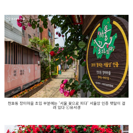
천호동 장미마을 초입 부분에는 '서울 꽃으로 피다' 서울상 인증 팻말이 걸
려 있다 ⓒ유서경