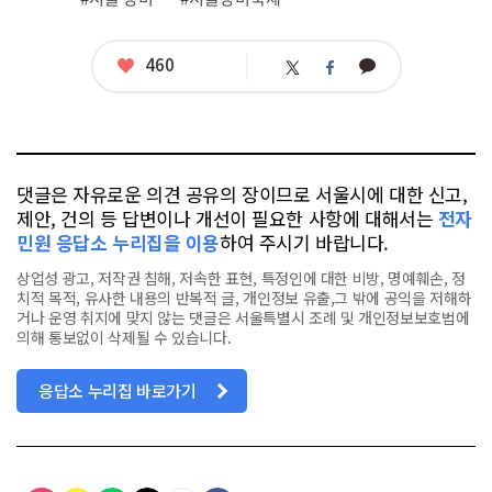
좋
460
카
트
페
아
카
위
이
요
오
터
스
톡
북
댓글은 자유로운 의견 공유의 장이므로 서울시에 대한 신고,
제안, 건의 등 답변이나 개선이 필요한 사항에 대해서는
전자
민원 응답소 누리집을 이용
하여 주시기 바랍니다.
상업성 광고, 저작권 침해, 저속한 표현, 특정인에 대한 비방, 명예훼손, 정
치적 목적, 유사한 내용의 반복적 글, 개인정보 유출,그 밖에 공익을 저해하
거나 운영 취지에 맞지 않는 댓글은 서울특별시 조례 및 개인정보보호법에
의해 통보없이 삭제될 수 있습니다.
응답소 누리집 바로가기