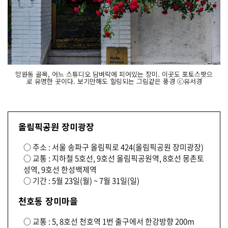
망원동 골목, 어느 스튜디오 담벼락에 피어있는 장미. 이곳도 포토스팟으
로 유명한 곳이다. 보기만해도 힐링되는 그림같은 풍경 ⓒ유서경
올림픽공원 장미광장
○ 주소 : 서울 송파구 올림픽로 424(올림픽공원 장미광장)
○ 교통 : 지하철 5호선, 9호선 올림픽공원역, 8호선 몽촌토
성역, 9호선 한성백제역
○ 기간 : 5월 23일(월) ~ 7월 31일(일)
천호동 장미마을
○ 교통 : 5, 8호선 천호역 1번 출구에서 한강방향 200m