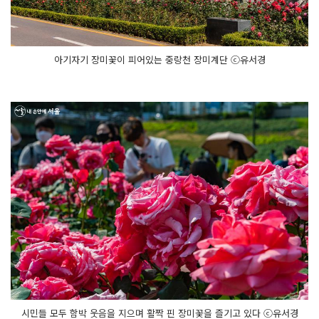
아기자기 장미꽃이 피어있는 중랑천 장미계단 ⓒ유서경
시민들 모두 함박 웃음을 지으며 활짝 핀 장미꽃을 즐기고 있다 ⓒ유서경