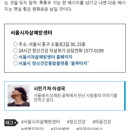
는 것을 잊지 말자. 폭풍우 치는 한 페이지를 넘기고 나면 다음 페이
지는 햇살 좋은 평화로운 날일 것이다.
서울시자살예방센터
○ 주소: 서울시 중구 소월로2길 30, 15층
○ 24시간 정신건강 자살위기 상담전화 1577-0199
○
서울시자살예방센터 홈페이지
○
서울시 정신건강통합플랫폼 ‘블루터치’
기
시민기자 이성국
사
서울에서 오래된 골목에서 만난 사람들의 이야기를
작
전하고 싶다.
성
자
프
로
기
필
태
#서울시자살예방센터
#정신건강
#마음건강
사
그
관
#생명지킴이
#자살예방
#마음안심버스