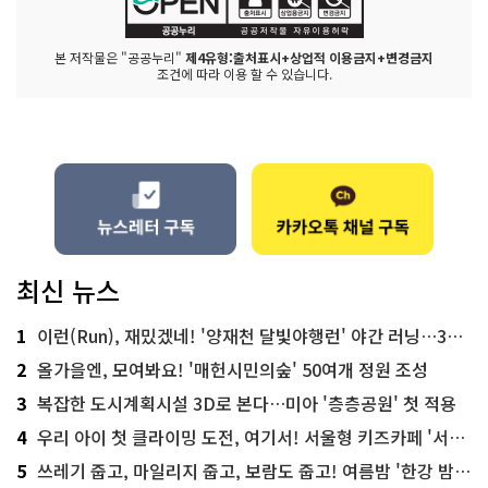
본 저작물은 "공공누리"
제4유형:출처표시+상업적 이용금지+변경금지
조건에 따라 이용 할 수 있습니다.
최신 뉴스
1
이런(Run), 재밌겠네! '양재천 달빛야행런' 야간 러닝…300명 모집
2
올가을엔, 모여봐요! '매헌시민의숲' 50여개 정원 조성
3
복잡한 도시계획시설 3D로 본다…미아 '층층공원' 첫 적용
4
우리 아이 첫 클라이밍 도전, 여기서! 서울형 키즈카페 '서울가족플라자점'
5
쓰레기 줍고, 마일리지 줍고, 보람도 줍고! 여름밤 '한강 밤마실 줍깅'