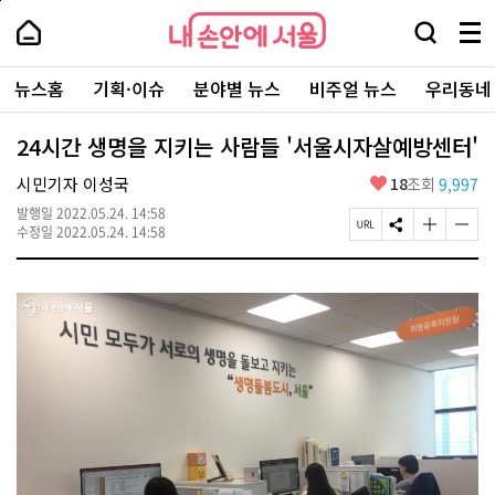
본
페
내
문
이
내
손
검
메
바
지
손
안
색
뉴
로
상
안
주
에
창
전
가
단
에
뉴스홈
기획·이슈
분야별 뉴스
비주얼 뉴스
우리동네
요
서
열
체
기
으
서
서
울
기
보
로
울
비
기
이
-
24시간 생명을 지키는 사람들 '서울시자살예방센터'
스
동
서
바
울
좋
시민기자 이성국
18
조회
9,997
로
시
아
가
대
발행일
2022.05.24. 14:58
요
기
페
S
글
글
표
수정일
2022.05.24. 14:58
이
N
자
자
소
지
S
크
크
통
U
공
기
기
포
R
유
크
작
털
L
하
게
게
복
기
변
변
사
경
경
하
하
기
기