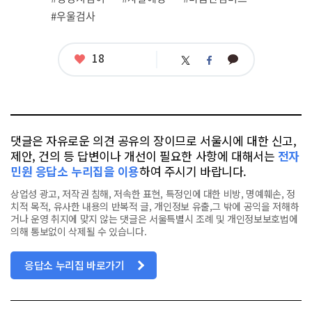
련
#우울검사
태
그
좋
18
카
트
페
아
카
위
이
요
오
터
스
톡
북
댓글은 자유로운 의견 공유의 장이므로 서울시에 대한 신고,
제안, 건의 등 답변이나 개선이 필요한 사항에 대해서는
전자
민원 응답소 누리집을 이용
하여 주시기 바랍니다.
상업성 광고, 저작권 침해, 저속한 표현, 특정인에 대한 비방, 명예훼손, 정
치적 목적, 유사한 내용의 반복적 글, 개인정보 유출,그 밖에 공익을 저해하
거나 운영 취지에 맞지 않는 댓글은 서울특별시 조례 및 개인정보보호법에
의해 통보없이 삭제될 수 있습니다.
응답소 누리집 바로가기