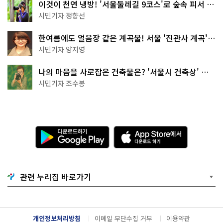
이것이 천연 냉방! '서울둘레길 9코스'로 숲속 피서 떠
나볼까
시민기자 정향선
한여름에도 얼음장 같은 계곡물! 서울 '진관사 계곡'이
천국이네~
시민기자 양지영
나의 마음을 사로잡은 건축물은? '서울시 건축상' 수
상작 공개!
시민기자 조수봉
다
A
운
p
로
p
드
S
하
t
기
o
관련 누리집 바로가기
G
r
o
e
o
에
g
서
l
다
개인정보처리방침
이메일 무단수집 거부
이용약관
e
운