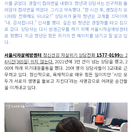
리를 긁었다. 경찰이 컵라면을 내왔다. 청년과 상담사는 친구처럼 둘
러앉아 컵라면을 먹었다. 그리고 약속했다. “한 시간 후, 괜찮은지 모
니터링 전화해도 되나요?” 상담사가 묻자 청년은 고개를 끄덕이며
“네. 감사합니다.” 인사를 했다. 깊은 밤 청년은 경찰차를 타고 집으
로 갔다. 상담사는 다시 밤샘근무를 하기 위해 서울시자살예방센터
로 향했다. 지금 청년은 힘든 위기의 한 페이지를 넘기고 잘 살고 있
다.
서울시자살예방센터
정신건강 자살위기 상담전화
1577-0199
는 2
4시간(365일) 쉬지 않는다.
2021년에 3만 건이 넘는 상담을 했고, 2
00여 차례 위기대응출동을 했다. 20여 명의 상담사들이 3교대로 근
무하고 있다. 정신적으로, 육체적으로 매우 힘든 일이지만 ‘시민 모
두가 서로의 생명을 돌보고 지킨다’라는 사명감으로 어려운 순간들
을 이겨내고 있다.