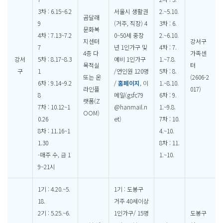
3차 : 6.15~6.2
서울시 생활권
2.~5.10.
곰달래
9
(거주, 직장) 4
3차 : 6.
문화복
4차 : 7.13~7.2
0~50세 중장
2.~6.10.
지센터
강서구
7
년 1인가구 및
4차 : 7.
4층 다
가족센
강서
5차 : 8.17~8.3
예비 1인가구
1.~7.8.
목적실
터
구
1
/연인원 120명
5차 : 8.
또는 온
(2606-2
6차 : 9.14~9.2
/
홈페이지
, 이
1.~8.10.
라인플
017)
8
메일(gsfc79
6차 : 9.
랫폼(Z
7차 : 10.12~1
@hanmail.n
1.~9.8.
OOM)
0.26
et)
7차 : 10.
8차 : 11.16~1
4.~10.
1.30
8차 : 11.
-매주 수, 금 1
1.~10.
9~21시
1기 : 4.20.~5.
1기 : 도봉구
18.
거주 40세이상
2기 : 5.25.~6.
1인가구/ 15명
도봉구