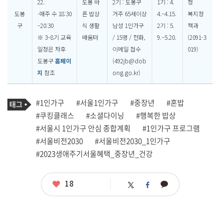
22.
도봉 바
2기 : 도봉구
1기 : 4.
청
도봉
-매주 수 18:30
른 밥상
거주 65세이상
4.~4.15.
복지정
구
~20:30
식 생활
남성 1인가구
2기 : 5.
책과
※ 3~8기 교육
배움터
/ 15명 / 전화,
9.~5.20.
(2091-3
일정은 차후
이메일 접수
019)
도봉구
홈페이
(492jb@dob
지
참조
ong.go.kr)
기
태
#1인가구
#서울1인가구
#중장년
#혼밥
사
그
관
#쿠킹클래스
#소셜다이닝
#행복한 밥상
련
#서울시 1인가구 안심 종합계획
#1인가구 프로그램
태
그
#서울비전2030
#서울비전2030_1인가구
#2023생애주기서울혜택_중장년_건강
좋
18
카
트
페
아
카
위
이
요
오
터
스
톡
북