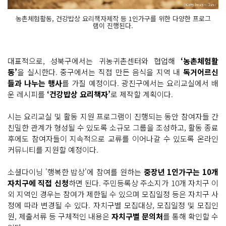
농촌체험활동, 건강밥상 요리책자제작 등 1인가구를 위한 다양한 프로그
램이 진행된다.
대표적으로, 성북구에서는 귀농귀촌센터와 협업해
‘농촌체험활
동’
을 실시한다. 중구에서는 직접 만든 음식을 지역 내
독거어르신
들과 나누는 행사
를 가질 예정이다. 광진구에서는 요리교실에서 배
운 레시피를
‘건강밥상 요리책자’
로 제작할 계획이다.
시는 요리교실 및 활동 지원 프로그램이 진행되는 동안 참여자들 간
친밀한 관계가 형성될 수 있도록 소규모 그룹을 조성하고, 활동 종료
후에도 참여자들이 지속적으로 교류를 이어나갈 수 있도록 온라인
커뮤니티를 지원할 예정이다.
소셜다이닝 '행복한 밥상'에 참여를 원하는
중장년 1인가구는 10개
자치구에 직접 신청
하면 된다. 주민등록상 주소지가 10개 자치구 이
외 지역인 경우는 참여가 제한될 수 있으며 모집일정 등은 자치구 사
정에 따라 변경될 수 있다. 자치구별 모집대상, 모집일정 및 모집인
원, 제출서류 등 구체적인 내용은
자치구별 문의처
를 통해 확인할 수