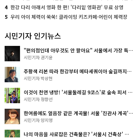
4
한강 다리 아래서 영화 한 편! '다리밑 영화관' 무료 상영
5
우리 아이 체력이 쑥쑥! 클라이밍 키즈카페·어린이 체력장
시민기자 인기뉴스
"편의점인데 아무것도 안 팔아요" 서울에서 가장 특별
한 편의점의 정체
시민기자 권기윤
주황색 리본 따라 한강부터 메타세쿼이아 숲길까지…
서울둘레길 15코스
시민기자 박상현
이것이 천연 냉방! '서울둘레길 9코스'로 숲속 피서 떠
나볼까
시민기자 정향선
한여름에도 얼음장 같은 계곡물! 서울 '진관사 계곡'이
천국이네~
시민기자 양지영
나의 마음을 사로잡은 건축물은? '서울시 건축상' 수