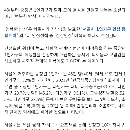
4월부터 중장년 1인가구가 함께 모여 음식을 만들고 나누는 소셜다
이닝 '행복한 밥상'이 시작된다.
'행복한 밥상'은 서울시가 지난 1월 발표한
‘서울시 1인가구 안심 종
합계획’
의 4대 안심정책 중 ‘건강안심’ 대책의 하나로 추진된다.
만성질환 위험이 높고 사회적 관계망 형성에 어려움을 겪는 중장년
1인가구의 식생활을 건강하게 개선하는 동시에, 외로움과 고립감을
해소하고 사회적 관계망 회복에도 기여한다는 계획이다.
서울에 거주하는 중장년 1인가구는 45만 명(40세~64세)으로 전체 1
인가구의 32%를 차지한다. 2021년 ‘한국식품영양학회’ 조사에 따
르면 중‧장년 1인가구는 다인가구 대비 대사증후군(33.7%, 다인
가구 23.7%), 혈압(45.2%, 다인가구 36.1%), 고중성지방혈증(52.
5%, 다인가구 33.5%) 등에서 높은 유병률을 보이고 있다. 또한, 소
득이 낮을수록(특히 월 200만 원 이하) 건강관리에 소홀하고, 사회
적 관계망 형성에도 취약한 것으로 나타났다.
서울시는 우선 올해 자치구 수요조사를 통해 선정한
10개 자치구,