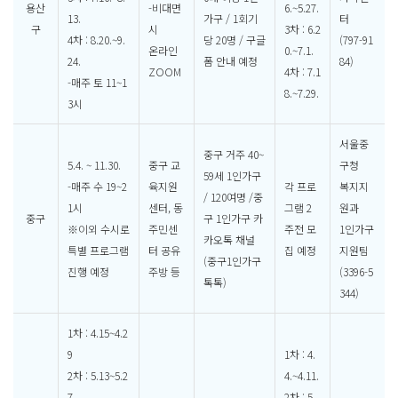
용산
-비대면
6.~5.27.
13.
가구 / 1회기
터
구
시
3차 : 6.2
4차 : 8.20.~9.
당 20명 / 구글
(797-91
온라인
0.~7.1.
24.
폼 안내 예정
84)
ZOOM
4차 : 7.1
-매주 토 11~1
8.~7.29.
3시
서울중
중구 거주 40~
5.4. ~ 11.30.
중구 교
구청
59세 1인가구
-매주 수 19~2
육지원
각 프로
복지지
/ 120여명 /중
1시
센터, 동
그램 2
원과
중구
구 1인가구 카
※이외 수시로
주민센
주전 모
1인가구
카오톡 채널
특별 프로그램
터 공유
집 예정
지원팀
(중구1인가구
진행 예정
주방 등
(3396-5
톡톡)
344)
1차 : 4.15~4.2
9
1차 : 4.
2차 : 5.13~5.2
4.~4.11.
7
2차 : 5.