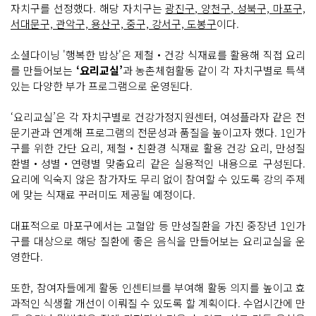
자치구를 선정했다. 해당 자치구는
광진구, 양천구, 성북구, 마포구,
서대문구, 관악구, 용산구, 중구, 강서구, 도봉구
이다.
소셜다이닝 '행복한 밥상'은 제철‧건강 식재료를 활용해 직접 요리
를 만들어보는
‘요리교실’
과 농촌체험활동 같이 각 자치구별로 특색
있는 다양한 부가 프로그램으로 운영된다.
‘요리교실’은 각 자치구별로 건강가정지원센터, 여성플라자 같은 전
문기관과 연계해 프로그램의 전문성과 품질을 높이고자 했다. 1인가
구를 위한 간단 요리, 제철‧친환경 식재료 활용 건강 요리, 만성질
환별‧성별‧연령별 맞춤요리 같은 실용적인 내용으로 구성된다.
요리에 익숙지 않은 참가자도 무리 없이 참여할 수 있도록 강의 주제
에 맞는 식재료 꾸러미도 제공될 예정이다.
대표적으로 마포구에서는 고혈압 등 만성질환을 가진 중장년 1인가
구를 대상으로 해당 질환에 좋은 음식을 만들어보는 요리교실을 운
영한다.
또한, 참여자들에게 활동 인센티브를 부여해 활동 의지를 높이고 효
과적인 식생활 개선이 이뤄질 수 있도록 할 계획이다. 수업시간에 만