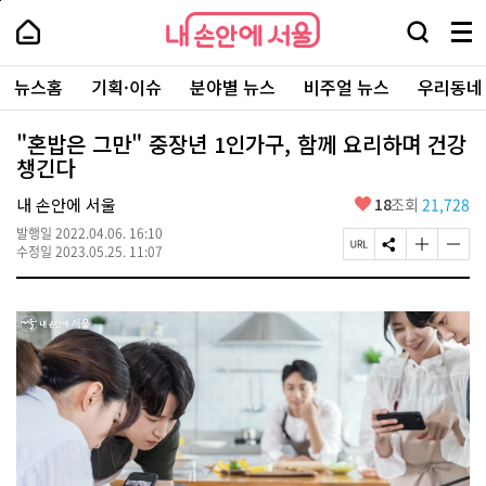
본
페
내
문
이
내
손
검
메
바
지
손
안
색
뉴
로
상
안
주
에
창
전
가
단
에
뉴스홈
기획·이슈
분야별 뉴스
비주얼 뉴스
우리동네
요
서
열
체
기
으
서
서
울
기
보
로
울
비
기
이
-
"혼밥은 그만" 중장년 1인가구, 함께 요리하며 건강
스
동
서
챙긴다
바
울
로
시
가
좋
내 손안에 서울
18
조회
21,728
대
기
아
표
발행일
2022.04.06. 16:10
요
소
페
S
글
글
수정일
2023.05.25. 11:07
통
이
N
자
자
포
지
S
크
크
털
U
공
기
기
R
유
크
작
L
하
게
게
복
기
변
변
사
경
경
하
하
기
기