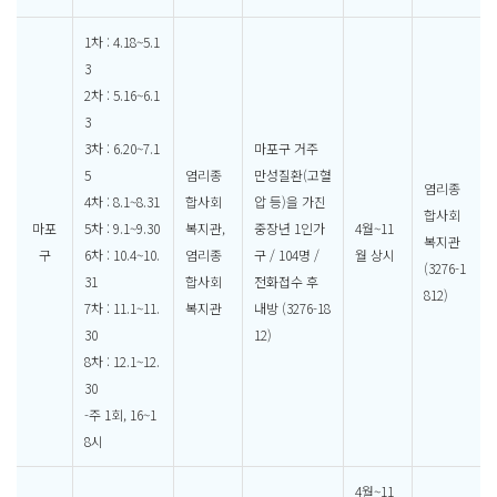
1차 : 4.18~5.1
3
2차 : 5.16~6.1
3
3차 : 6.20~7.1
마포구 거주
5
염리종
만성질환(고혈
염리종
4차 : 8.1~8.31
합사회
압 등)을 가진
합사회
마포
5차 : 9.1~9.30
복지관,
중장년 1인가
4월~11
복지관
구
6차 : 10.4~10.
염리종
구 / 104명 /
월 상시
(3276-1
31
합사회
전화접수 후
812)
7차 : 11.1~11.
복지관
내방 (3276-18
30
12)
8차 : 12.1~12.
30
-주 1회, 16~1
8시
4월~11