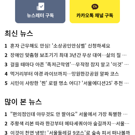
최신 뉴스
1
혼자 근무해도 안심! '소상공인안심벨' 신청하세요
2
장애인 맞춤형 보조기기 최대 3년간 무상 대여…삶의 질 높인다
3
걸을 때마다 아픈 '족저근막염'…무작정 참지 말고 '이것' 해보세요!
4
먹거리부터 야경 라이브까지…망원한강공원 알짜 코스
5
시민이 사랑한 '찐' 로컬 명소 어디? '서울에디션25' 추천 코스
많이 본 뉴스
1
"편의점인데 아무것도 안 팔아요" 서울에서 가장 특별한 편의점의 정체
2
주황색 리본 따라 한강부터 메타세쿼이아 숲길까지…서울둘레길 15코스
3
이것이 천연 냉방! '서울둘레길 9코스'로 숲속 피서 떠나볼까