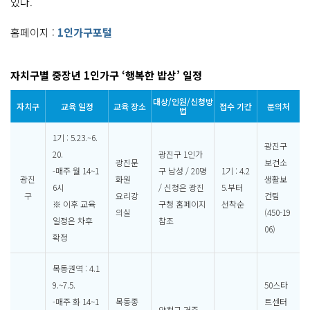
있다.
홈페이지 :
1인가구포털
자치구별 중장년 1인가구 ‘행복한 밥상’ 일정
대상/인원/신청방
자치구
교육 일정
교육 장소
접수 기간
문의처
법
1기 : 5.23.~6.
광진구
20.
광진구 1인가
광진문
보건소
-매주 월 14~1
구 남성 / 20명
1기 : 4.2
광진
화원
생활보
6시
/ 신청은 광진
5.부터
구
요리강
건팀
※ 이후 교육
구청 홈페이지
선착순
의실
(450-19
일정은 차후
참조
06)
확정
목동권역 : 4.1
9.~7.5.
50스타
-매주 화 14~1
목동종
트센터
양천구 거주