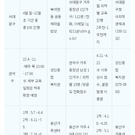
서대문구 거주
서대문
월 회차
북아현
중장년 1인가
구청
4월 말~12월
별 교육
서대
동 공동
구/ 112명 /전
사회적
초 기간 중
진행
문구
체마을
화, 이메일 (sj
경제과
총 8회 진행
2주전~1
밥상
6211@sdm.g
(330-11
주전까
o.kr)
32)
지
4.11.~4.
22.4.~11.
관악구 거주
22.
성민종
-매주 목 15:00
성민종
중장년 남성 1
※ 이후
합
관악
~17:00
합
인가구 / 회차
상시 접
복지관
구
※ 세부 교육
복지관
별 15명 /방문
수, 결원
(879-09
일정은 차후
및 전화접수
발생 시
00)
확정 예정
충원
1차 : 5.7.~6.4.
1차 : 4.1
2차 : 6.11.~7.
용산가
8.~4.29.
9.
용산구 거주 4
용산구
족센터
2차 : 5.1
3차 : 7.16.~8.
0대 이상 1인
가족센