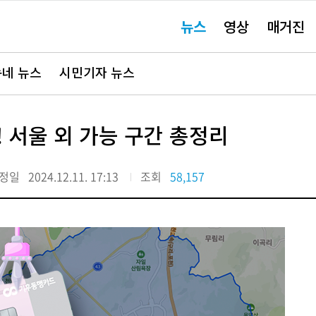
주
뉴스
영상
매거진
요
서
비
스
바
네 뉴스
시민기자 뉴스
로
가
기"
 서울 외 가능 구간 총정리
정일
2024.12.11. 17:13
조회
58,157