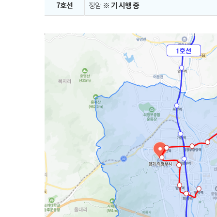
7호선
장암
※ 기 시행 중