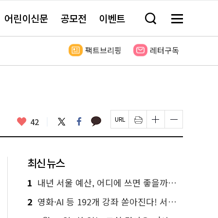
어린이신문
공모전
이벤트
검
메
색
뉴
창
전
열
체
팩트브리핑
레터구독
기
보
기
카
좋
트
페
42
페
인
글
글
카
위
이
아
이
쇄
자
자
오
터
스
요
지
하
크
크
톡
북
U
기
기
기
R
새
크
작
L
창
게
게
최신 뉴스
복
열
변
변
사
림
경
경
하
하
1
내년 서울 예산, 어디에 쓰면 좋을까요? 온라인 투표
기
기
2
영화·AI 등 192개 강좌 쏟아진다! 서울시민대학 선착순 신청