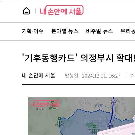
본
페
문
이
뉴
바
지
스
로
상
룸
가
단
뉴
기
으
스
로
기획·이슈
분야별 뉴스
비주얼 뉴스
우리동
주
이
요
동
서
비
스
'기후동행카드' 의정부시 확대!
바
로
가
기
내 손안에 서울
발행일
2024.12.11. 16:27
수