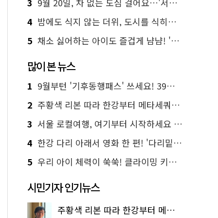
3
9월 20일, 차 없는 도심 걸어요…'서울 걷자 페스티벌' 선착순 5천명
4
밤에도 식지 않는 더위, 도시를 식히는 시원한 해법은?
5
채소 싫어하는 아이도 즐겁게 냠냠! '찾아가는 서울시 식생활 교육' 현장
많이 본 뉴스
1
9월부턴 '기후동행패스' 쓰세요! 39세까지 청년 혜택
2
주황색 리본 따라 한강부터 메타세쿼이아 숲길까지…서울둘레길 15코스
3
서울 로컬여행, 여기부터 시작하세요 '서울에디션25'
4
한강 다리 아래서 영화 한 편! '다리밑 영화관' 무료 상영
5
우리 아이 체력이 쑥쑥! 클라이밍 키즈카페·어린이 체력장
시민기자 인기뉴스
주황색 리본 따라 한강부터 메타세쿼이아 숲길까지…서울둘레길 15코스