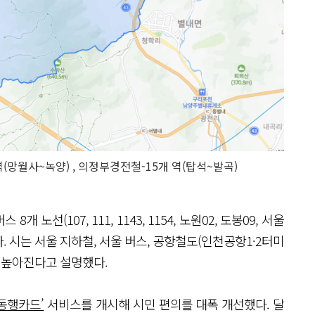
역(망월사~녹양) , 의정부경전철-15개 역(탑석~발곡)
선(107, 111, 1143, 1154, 노원02, 도봉09, 서울
다. 시는 서울 지하철, 서울 버스, 공항철도(인천공항1·2터미
욱 높아진다고 설명했다.
동행카드’
서비스를 개시해 시민 편의를 대폭 개선했다. 달