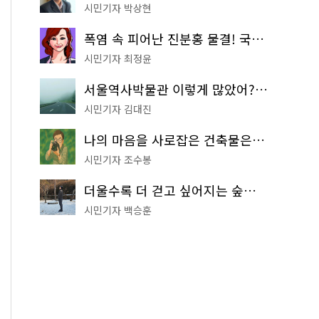
시민기자 박상현
폭염 속 피어난 진분홍 물결! 국립중앙박물관 배롱나무 명소
시민기자 최정윤
서울역사박물관 이렇게 많았어? 주말마다 한 곳씩 떠나는 역사 산책
시민기자 김대진
나의 마음을 사로잡은 건축물은? '서울시 건축상' 수상작 공개!
시민기자 조수봉
더울수록 더 걷고 싶어지는 숲길! 서울둘레길 '아차산 코스'
시민기자 백승훈