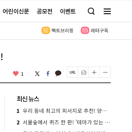
어린이신문
공모전
이벤트
검
메
색
뉴
창
전
열
체
팩트브리핑
레터구독
기
보
기
!
카
좋
트
페
1
페
인
글
글
카
위
이
아
이
쇄
자
자
오
터
스
요
지
하
크
크
톡
북
U
기
기
기
R
새
크
작
L
창
게
게
최신 뉴스
복
열
변
변
사
림
경
경
하
하
1
우리 동네 최고의 피서지로 추천! 양천구의 3色 무더위 탈출 명소
기
기
2
서울숲에서 퀴즈 한 판! '테마가 있는 정원여행' 떠나요