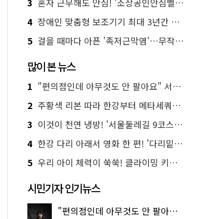
3
혼자 근무해도 안심! '소상공인안심벨' 신청하세요
4
장애인 맞춤형 보조기기 최대 3년간 무상 대여…삶의 질 높인다
5
걸을 때마다 아픈 '족저근막염'…무작정 참지 말고 '이것' 해보세요!
많이 본 뉴스
1
"편의점인데 아무것도 안 팔아요" 서울에서 가장 특별한 편의점의 정체
2
주황색 리본 따라 한강부터 메타세쿼이아 숲길까지…서울둘레길 15코스
3
이것이 천연 냉방! '서울둘레길 9코스'로 숲속 피서 떠나볼까
4
한강 다리 아래서 영화 한 편! '다리밑 영화관' 무료 상영
5
우리 아이 체력이 쑥쑥! 클라이밍 키즈카페·어린이 체력장
시민기자 인기뉴스
"편의점인데 아무것도 안 팔아요" 서울에서 가장 특별한 편의점의 정체