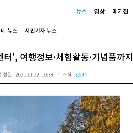
주
뉴스
영상
매거진
요
서
비
스
바
네 뉴스
시민기자 뉴스
로
가
기"
터', 여행정보·체험활동·기념품까지
수정일
2021.11.22. 10:34
조회
3,594