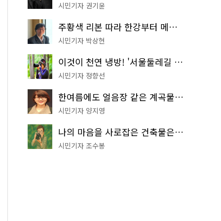
시민기자 권기윤
주황색 리본 따라 한강부터 메타세쿼이아 숲길까지…서울둘레길 15코스
시민기자 박상현
이것이 천연 냉방! '서울둘레길 9코스'로 숲속 피서 떠나볼까
시민기자 정향선
한여름에도 얼음장 같은 계곡물! 서울 '진관사 계곡'이 천국이네~
시민기자 양지영
나의 마음을 사로잡은 건축물은? '서울시 건축상' 수상작 공개!
시민기자 조수봉