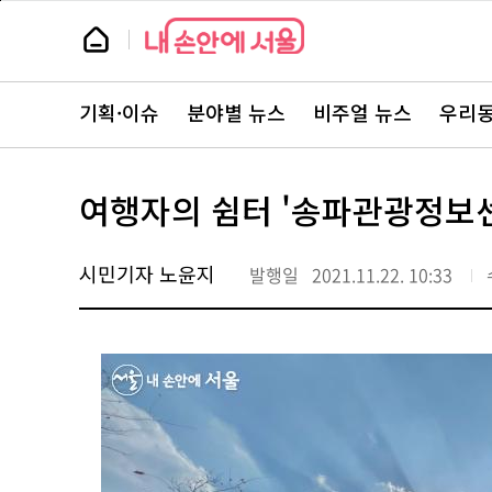
본
페
문
이
뉴
바
지
스
로
상
룸
가
단
뉴
기
으
스
로
기획·이슈
분야별 뉴스
비주얼 뉴스
우리동
주
이
요
동
서
비
스
여행자의 쉼터 '송파관광정보센
바
로
가
기
시민기자 노윤지
발행일
2021.11.22. 10:33