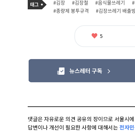
태
#김장
#김장철
#음식물쓰레기
사
그
관
#종량제 봉투규격
#김장쓰레기 배출
련
태
그
좋
5
아
요
댓글은 자유로운 의견 공유의 장이므로 서울시에 대
답변이나 개선이 필요한 사항에 대해서는
전자민