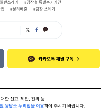
#일반쓰레기
#김장철 특별수거기간
방법
#분리배출
#김장 쓰레기
카
트
페
카
위
이
오
터
스
톡
북
한 신고, 제안, 건의 등
원 응답소 누리집을 이용
하여 주시기 바랍니다.