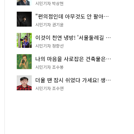
시민기자 박상현
"편의점인데 아무것도 안 팔아요" 서울에서 가장 특별한 편의점의 정체
시민기자 권기윤
이것이 천연 냉방! '서울둘레길 9코스'로 숲속 피서 떠나볼까
시민기자 정향선
나의 마음을 사로잡은 건축물은? '서울시 건축상' 수상작 공개!
시민기자 조수봉
더울 땐 잠시 쉬었다 가세요! 생수 냉장고부터 해피소·무더위쉼터까지
시민기자 조수연