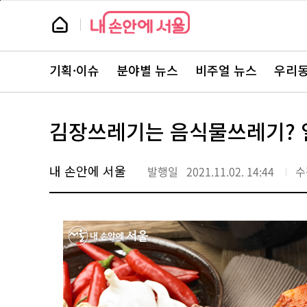
본
페
문
이
뉴
바
지
스
로
상
룸
가
단
뉴
기
으
스
로
기획·이슈
분야별 뉴스
비주얼 뉴스
우리동
주
이
요
동
서
비
스
김장쓰레기는 음식물쓰레기? 
바
로
가
기
내 손안에 서울
발행일
2021.11.02. 14:44
수