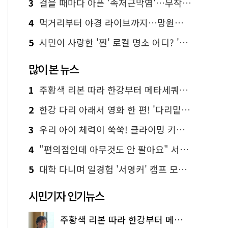
3
걸을 때마다 아픈 '족저근막염'…무작정 참지 말고 '이것' 해보세요!
4
먹거리부터 야경 라이브까지…망원한강공원 알짜 코스
5
시민이 사랑한 '찐' 로컬 명소 어디? '서울에디션25' 추천 코스
많이 본 뉴스
1
주황색 리본 따라 한강부터 메타세쿼이아 숲길까지…서울둘레길 15코스
2
한강 다리 아래서 영화 한 편! '다리밑 영화관' 무료 상영
3
우리 아이 체력이 쑥쑥! 클라이밍 키즈카페·어린이 체력장
4
"편의점인데 아무것도 안 팔아요" 서울에서 가장 특별한 편의점의 정체
5
대학 다니며 일경험 '서영커' 캠프 모집…전액 무료
시민기자 인기뉴스
주황색 리본 따라 한강부터 메타세쿼이아 숲길까지…서울둘레길 15코스