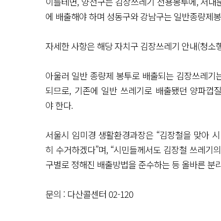
이를테면, 양천구는 김장쓰레기 전용봉투에, 서대
에 배출해야 하며 성동구와 강남구는 일반종량제봉
자세한 사항은 해당 자치구 김장쓰레기 안내(청소행
아울러 일반 종량제 봉투로 배출되는 김장쓰레기
되므로, 기존에 일반 쓰레기로 배출됐던 양파껍질
야 한다.
서울시 임미경 생활환경과장은 “김장철을 맞아 시
히 수거하겠다”며, “시민들께서도 김장철 쓰레기
구별로 정해진 배출방법을 준수하는 등 올바른 분
문의 : 다산콜센터 02-120
기