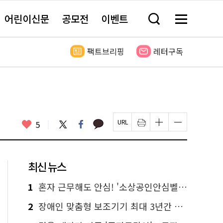
어린이신문
공모전
이벤트
검
메
색
뉴
창
전
열
체
팩트브리핑
레터구독
기
보
기
카
좋
트
페
5
페
인
글
글
카
위
이
아
이
쇄
자
자
오
터
스
요
지
하
크
크
톡
북
U
기
기
기
R
새
크
작
L
창
게
게
최신 뉴스
복
열
변
변
사
림
경
경
하
하
1
혼자 근무해도 안심! '소상공인안심벨' 신청하세요
기
기
2
장애인 맞춤형 보조기기 최대 3년간 무상 대여…삶의 질 높인다