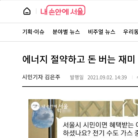
본
페
문
이
뉴
바
지
스
로
상
룸
가
단
뉴
기
으
스
로
기획·이슈
분야별 뉴스
비주얼 뉴스
우리동
주
이
요
동
서
비
스
에너지 절약하고 돈 버는 재미
바
로
가
기
시민기자 김은주
발행일
2021.09.02. 14:39