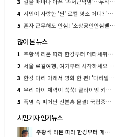
3
걸을 때마다 아픈 '족저근막염'…무작정 참지 말고 '이것' 해보세요!
4
시민이 사랑한 '찐' 로컬 명소 어디? '서울에디션25' 추천 코스
5
혼자 근무해도 안심! '소상공인안심벨' 신청하세요
많이 본 뉴스
1
주황색 리본 따라 한강부터 메타세쿼이아 숲길까지…서울둘레길 15코스
2
서울 로컬여행, 여기부터 시작하세요 '서울에디션25'
3
한강 다리 아래서 영화 한 편! '다리밑 영화관' 무료 상영
4
우리 아이 체력이 쑥쑥! 클라이밍 키즈카페·어린이 체력장
5
폭염 속 피어난 진분홍 물결! 국립중앙박물관 배롱나무 명소
시민기자 인기뉴스
주황색 리본 따라 한강부터 메타세쿼이아 숲길까지…서울둘레길 15코스