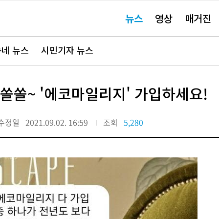
주
뉴스
영상
매거진
요
서
비
스
바
네 뉴스
시민기자 뉴스
로
가
기"
 쏠쏠~ '에코마일리지' 가입하세요!
수정일
2021.09.02. 16:59
조회
5,280