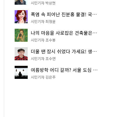
시민기자 박상현
폭염 속 피어난 진분홍 물결! 국립중앙박물관 배롱나무 명소
시민기자 최정윤
나의 마음을 사로잡은 건축물은? '서울시 건축상' 수상작 공개!
시민기자 조수봉
더울 땐 잠시 쉬었다 가세요! 생수 냉장고부터 해피소·무더위쉼터까지
시민기자 조수연
여름방학 어디 갈까? 서울 도심 무료 실내 여행 코스 추천
시민기자 김은주