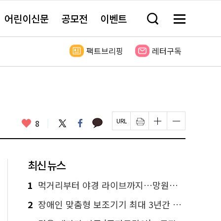
어린이신문
공모전
이벤트
검
메
색
뉴
창
전
열
체
팩트브리핑
레터구독
기
보
기
카
좋
트
페
8
페
인
글
글
카
위
이
아
이
쇄
자
자
오
터
스
요
지
하
크
크
톡
북
U
기
기
기
R
새
크
작
L
창
게
게
최신 뉴스
복
열
변
변
사
림
경
경
하
하
1
먹거리부터 야경 라이브까지…망원한강공원 알짜 코스
기
기
2
장애인 맞춤형 보조기기 최대 3년간 무상 대여…삶의 질 높인다