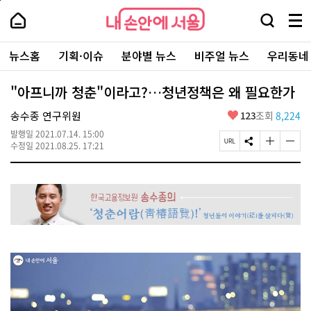
본
페
내
문
이
내
손
검
메
바
지
손
안
색
뉴
로
상
안
주
에
창
전
가
단
에
뉴스홈
기획·이슈
분야별 뉴스
비주얼 뉴스
우리동네
요
서
열
체
기
으
서
서
울
기
보
로
울
비
기
이
-
"아프니까 청춘"이라고?…청년정책은 왜 필요한가
스
동
서
바
울
좋
송수종 연구위원
123
조회
8,224
로
시
아
가
대
발행일
2021.07.14. 15:00
요
기
페
S
글
글
표
수정일
2021.08.25. 17:21
이
N
자
자
소
지
S
크
크
통
U
공
기
기
포
R
유
크
작
털
L
하
게
게
복
기
변
변
사
경
경
하
하
기
기