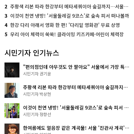
2
주황색 리본 따라 한강부터 메타세쿼이아 숲길까지…서울둘레길 15코스
3
이것이 천연 냉방! '서울둘레길 9코스'로 숲속 피서 떠나볼까
4
한강 다리 아래서 영화 한 편! '다리밑 영화관' 무료 상영
5
우리 아이 체력이 쑥쑥! 클라이밍 키즈카페·어린이 체력장
시민기자 인기뉴스
"편의점인데 아무것도 안 팔아요" 서울에서 가장 특별
한 편의점의 정체
시민기자 권기윤
주황색 리본 따라 한강부터 메타세쿼이아 숲길까지…
서울둘레길 15코스
시민기자 박상현
이것이 천연 냉방! '서울둘레길 9코스'로 숲속 피서 떠
나볼까
시민기자 정향선
한여름에도 얼음장 같은 계곡물! 서울 '진관사 계곡'이
천국이네~