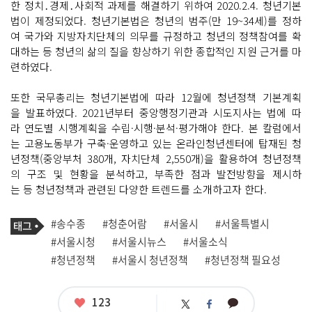
한 정치․경제․사회적 과제를 해결하기 위하여 2020.2.4. 청년기본
법이 제정되었다. 청년기본법은 청년의 범주(만 19~34세)를 정하
여 국가와 지방자치단체의 의무를 규정하고 청년의 정책참여를 확
대하는 등 청년의 삶의 질을 향상하기 위한 종합적인 지원 근거를 마
련하였다.
또한 국무총리는 청년기본법에 따라 12월에 청년정책 기본계획
을 발표하였다. 2021년부터 중앙행정기관과 시도지사는 법에 따
라 연도별 시행계획을 수립·시행·분석·평가해야 한다. 본 칼럼에서
는 고용노동부가 구축·운영하고 있는 온라인청년센터에 탑재된 청
년정책(중앙부처 380개, 자치단체 2,550개)을 활용하여 청년정책
의 구조 및 현황을 분석하고, 부족한 점과 발전방향을 제시하
는 등 청년정책과 관련된 다양한 트렌드를 소개하고자 한다.
기
태
#송수종
#청춘어람
#서울시
#서울특별시
사
그
관
#서울시청
#서울시뉴스
#서울소식
련
#청년정책
#서울시 청년정책
#청년정책 필요성
태
그
좋
123
카
트
페