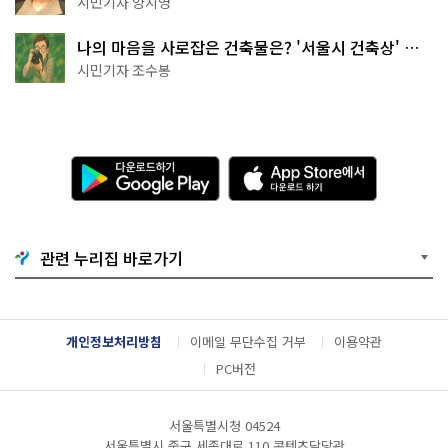
시민기자 양지영
나의 마음을 사로잡은 건축물은? '서울시 건축상' 수
상작 공개!
시민기자 조수봉
다
A
운
p
로
p
드
S
하
t
기
o
관련 누리집 바로가기
G
r
o
e
o
에
g
서
l
다
개인정보처리방침
이메일 무단수집 거부
이용약관
e
운
P
로
PC버전
l
드
a
하
y
기
서울특별시청 04524
서울특별시 중구 세종대로 110 콘텐츠담당관