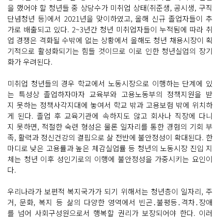
을 했어야 할 청년들 중 상당수가 미취업 상태(취준생, 공시생, 구직
단념청년 등)에서 2021년을 맞이하였고, 올해 신규 졸업자들이 추
가로 배출되고 있다. 2~3년간 청년 미취업자들이 누적됨에 따라 취
업 경쟁은 격화될 수밖에 없는 상황에서 올해도 청년 채용시장이 획
기적으로 활성화되기는 힘들 것이므로 이로 인한 청년실업의 장기
화가 우려된다.
미취업 청년들의 경우 학교에서 노동시장으로 이행하는 단계에 있
는 특성상 졸업하자마자 교육부와 고용노동부의 정책지원을 받
지 못하는 정책사각지대에 놓여서 학교 밖과 고용보험 밖에 위치하
게 된다. 졸업 후 교육기관에 속하지도 않고 회사나 직장에 다니
지 못하면, 적절한 숙련 형성은 물론 일자리를 통한 경험의 기회 부
족, 활력과 정신건강의 결핍으로 삶 전반에 불안정성이 확대된다. 한
마디로 낮은 고용률과 높은 체감실업률 등 청년의 노동시장 진입 지
체는 청년 이후 성인기로의 이행에 불안정성을 가중시키는 요인이
다.
우리나라가 보편적 복지국가가 되기 위해서는 청년층이 일자리, 주
거, 문화, 복지 등 삶의 다양한 영역에서 빈곤․불평등․격차․장애
를 넘어 사회구성원으로서 행복할 권리가 보장되어야 한다. 이러