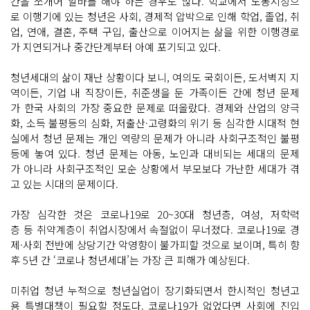
간을 쪼개어 알바를 해야 하는 경우도 많다. 학교에서 노동시장으
로 이행기에 있는 청년은 사회, 경제적 압박으로 인해 학업, 졸업, 취
업, 연애, 결혼, 주택 구입, 출산으로 이어지는 삶을 위한 이행경로
가 지연되거나 중간단계부터 아예 포기되고 있다.
청년세대의 삶이 재난 상황이다 보니, 여의도 국회이든, 도서벽지 지
역이든, 기업 내 직장이든, 취준생을 둔 가족이든 간에 청년 문제
가 한국 사회의 가장 중요한 문제로 떠올랐다. 경제와 산업의 양극
화, 소득 불평등의 심화, 저출산·고령화의 위기 등 심각한 시대적 현
실에서 청년 문제는 개인 역량의 문제가 아니라 사회구조적인 불평
등에 놓여 있다. 청년 문제는 아동, 노인과 대비되는 세대의 문제
가 아니라 사회구조적인 모순 상황에서 부모보다 가난한 세대가 겪
고 있는 시대의 문제이다.
가장 심각한 것은 코로나19로 20~30대 청년층, 여성, 저학력
층 등 취약계층이 취업시장에서 속절없이 무너졌다. 코로나19로 경
제·사회 전반에 상당기간 악영향이 불가피할 것으로 보이며, 특히 향
후 5년 간 ‘코로나 청년세대’는 가장 큰 피해가 예상된다.
미취업 청년 누적으로 청년실업이 장기화되면서 한시적인 청년고
용 특별대책이 필요할 정도다. 코로나19가 없었다면 사회에 진입