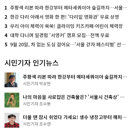
1
주황색 리본 따라 한강부터 메타세쿼이아 숲길까지…서울둘레길 15코스
2
한강 다리 아래서 영화 한 편! '다리밑 영화관' 무료 상영
3
우리 아이 체력이 쑥쑥! 클라이밍 키즈카페·어린이 체력장
4
대학 다니며 일경험 '서영커' 캠프 모집…전액 무료
5
9월 20일, 차 없는 도심 걸어요…'서울 걷자 페스티벌' 선착순 5천명
시민기자 인기뉴스
주황색 리본 따라 한강부터 메타세쿼이아 숲길까지…
서울둘레길 15코스
시민기자 박상현
나의 마음을 사로잡은 건축물은? '서울시 건축상' 수
상작 공개!
시민기자 조수봉
더울 땐 잠시 쉬었다 가세요! 생수 냉장고부터 해피소
·무더위쉼터까지
시민기자 조수연