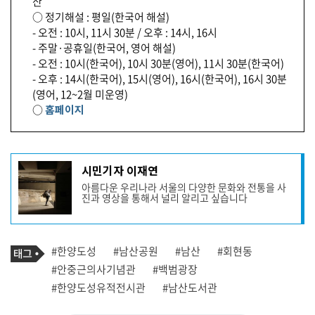
산
○ 정기해설 : 평일(한국어 해설)
- 오전 : 10시, 11시 30분 / 오후 : 14시, 16시
- 주말·공휴일(한국어, 영어 해설)
- 오전 : 10시(한국어), 10시 30분(영어), 11시 30분(한국어)
- 오후 : 14시(한국어), 15시(영어), 16시(한국어), 16시 30분
(영어, 12~2월 미운영)
○
홈페이지
기
시민기자 이재연
사
아름다운 우리나라 서울의 다양한 문화와 전통을 사
작
진과 영상을 통해서 널리 알리고 싶습니다
성
자
프
로
기
필
태
#한양도성
#남산공원
#남산
#회현동
사
그
관
#안중근의사기념관
#백범광장
련
#한양도성유적전시관
#남산도서관
태
그