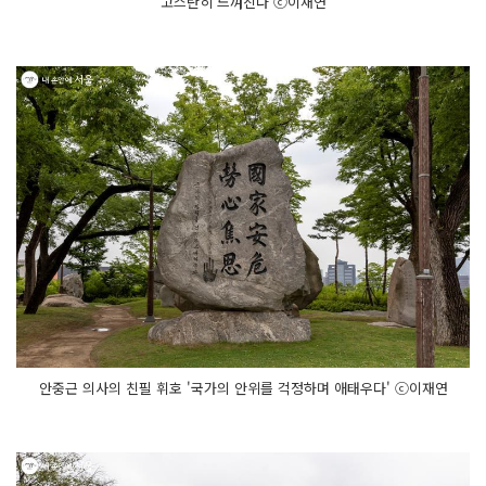
고스란히 느껴진다 ⓒ이재연
안중근 의사의 친필 휘호 '국가의 안위를 걱정하며 애태우다' ⓒ이재연