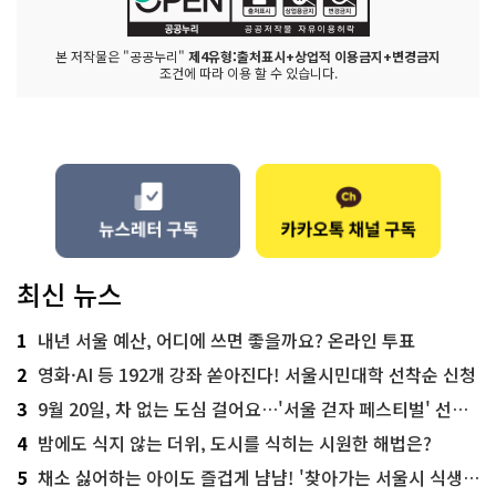
본 저작물은 "공공누리"
제4유형:출처표시+상업적 이용금지+변경금지
조건에 따라 이용 할 수 있습니다.
최신 뉴스
1
내년 서울 예산, 어디에 쓰면 좋을까요? 온라인 투표
2
영화·AI 등 192개 강좌 쏟아진다! 서울시민대학 선착순 신청
3
9월 20일, 차 없는 도심 걸어요…'서울 걷자 페스티벌' 선착순 5천명
4
밤에도 식지 않는 더위, 도시를 식히는 시원한 해법은?
5
채소 싫어하는 아이도 즐겁게 냠냠! '찾아가는 서울시 식생활 교육' 현장