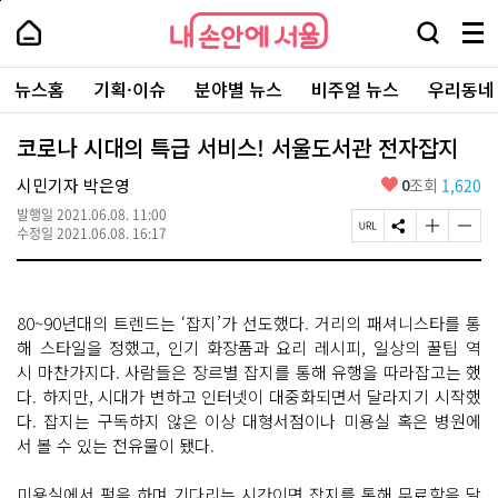
본
페
내
문
이
내
손
검
메
바
지
손
안
색
뉴
로
상
안
주
에
창
전
가
단
에
뉴스홈
기획·이슈
분야별 뉴스
비주얼 뉴스
우리동네
요
서
열
체
기
으
서
서
울
기
보
로
울
비
기
이
-
코로나 시대의 특급 서비스! 서울도서관 전자잡지
스
동
서
바
울
좋
시민기자 박은영
0
조회
1,620
로
시
아
가
대
발행일
2021.06.08. 11:00
요
기
페
S
글
글
표
수정일
2021.06.08. 16:17
이
N
자
자
소
지
S
크
크
통
U
공
기
기
포
R
유
크
작
털
80~90년대의 트렌드는 ‘잡지’가 선도했다. 거리의 패셔니스타를 통
L
하
게
게
복
기
변
변
해 스타일을 정했고, 인기 화장품과 요리 레시피, 일상의 꿀팁 역
사
경
경
시 마찬가지다. 사람들은 장르별 잡지를 통해 유행을 따라잡고는 했
하
하
다. 하지만, 시대가 변하고 인터넷이 대중화되면서 달라지기 시작했
기
기
다. 잡지는 구독하지 않은 이상 대형서점이나 미용실 혹은 병원에
서 볼 수 있는 전유물이 됐다.
미용실에서 펌을 하며 기다리는 시간이면 잡지를 통해 무료함을 달