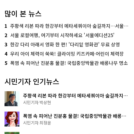
많이 본 뉴스
1
주황색 리본 따라 한강부터 메타세쿼이아 숲길까지…서울둘레길 15코스
2
서울 로컬여행, 여기부터 시작하세요 '서울에디션25'
3
한강 다리 아래서 영화 한 편! '다리밑 영화관' 무료 상영
4
우리 아이 체력이 쑥쑥! 클라이밍 키즈카페·어린이 체력장
5
폭염 속 피어난 진분홍 물결! 국립중앙박물관 배롱나무 명소
시민기자 인기뉴스
주황색 리본 따라 한강부터 메타세쿼이아 숲길까지…
서울둘레길 15코스
시민기자 박상현
폭염 속 피어난 진분홍 물결! 국립중앙박물관 배롱나
무 명소
시민기자 최정윤