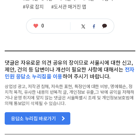
련
#무료 잡지
#도서관 매거진 앱
태
그
좋
0
카
트
페
아
카
위
이
요
오
터
스
톡
북
댓글은 자유로운 의견 공유의 장이므로 서울시에 대한 신고,
제안, 건의 등 답변이나 개선이 필요한 사항에 대해서는
전자
민원 응답소 누리집을 이용
하여 주시기 바랍니다.
상업성 광고, 저작권 침해, 저속한 표현, 특정인에 대한 비방, 명예훼손, 정
치적 목적, 유사한 내용의 반복적 글, 개인정보 유출,그 밖에 공익을 저해하
거나 운영 취지에 맞지 않는 댓글은 서울특별시 조례 및 개인정보보호법에
의해 통보없이 삭제될 수 있습니다.
응답소 누리집 바로가기