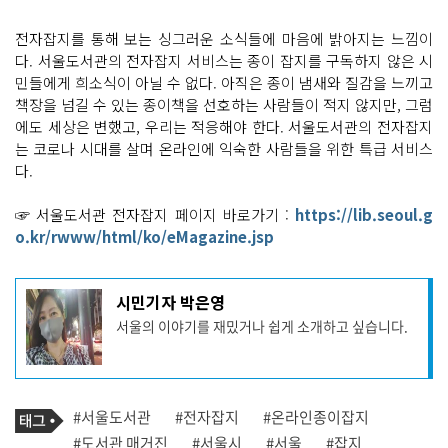
전자잡지를 통해 보는 싱그러운 소식들에 마음에 밝아지는 느낌이
다. 서울도서관의 전자잡지 서비스는 종이 잡지를 구독하지 않은 시
민들에게 희소식이 아닐 수 없다. 아직은 종이 냄새와 질감을 느끼고
책장을 넘길 수 있는 종이책을 선호하는 사람들이 적지 않지만, 그럼
에도 세상은 변했고, 우리는 적응해야 한다. 서울도서관의 전자잡지
는 코로나 시대를 살며 온라인에 익숙한 사람들을 위한 특급 서비스
다.
☞ 서울도서관 전자잡지 페이지 바로가기 :
https://lib.seoul.g
o.kr/rwww/html/ko/eMagazine.jsp
기
시민기자 박은영
사
서울의 이야기를 재밌거나 쉽게 소개하고 싶습니다.
작
성
자
프
로
기
필
태
#서울도서관
#전자잡지
#온라인종이잡지
사
그
관
#도서관 매거진
#서울시
#서울
#잡지