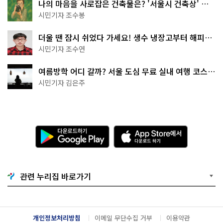
나의 마음을 사로잡은 건축물은? '서울시 건축상' 수
상작 공개!
시민기자 조수봉
더울 땐 잠시 쉬었다 가세요! 생수 냉장고부터 해피소
·무더위쉼터까지
시민기자 조수연
여름방학 어디 갈까? 서울 도심 무료 실내 여행 코스
추천
시민기자 김은주
다
A
운
p
로
p
드
S
하
t
기
o
관련 누리집 바로가기
G
r
o
e
o
에
g
서
l
다
개인정보처리방침
이메일 무단수집 거부
이용약관
e
운