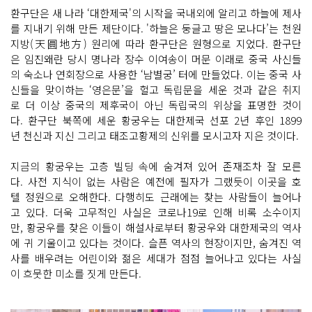
환구단은 새 나라 ‘대한제국'의 시작을 국내외에 알리고 하늘에 제사
를 지내기 위해 만든 제단이다. '하늘은 둥글고 땅은 모나다’는 천원
지방(天圓地方) 원리에 따라 환구단은 원형으로 지었다. 환구단
은 임진왜란 당시 명나라 장수 이여송이 머문 이래로 중국 사신들
의 숙소나 연회장으로 사용한 ‘남별궁’ 터에 만들었다. 이는 중국 사
신들을 맞이하는 ‘영은문’을 헐고 독립문을 세운 것과 같은 취지
로 더 이상 중국의 제후국이 아닌 독립국의 위상을 표명한 것이
다. 환구단 북쪽에 세운 황궁우는 대한제국 선포 2년 후인 1899
년 천신과 지신 그리고 태조고황제의 신위를 모시고자 지은 것이다.
지금의 황궁우는 고층 빌딩 속에 숨겨져 있어 존재조차 잘 모른
다. 사전 지식이 없는 사람은 예전에 필자가 그랬듯이 이곳을 호
텔 정원으로 오해한다. 다행히도 근래에는 찾는 사람들이 늘어나
고 있다. 더욱 고무적인 사실은 코로나19로 인해 비록 소수이지
만, 황궁우를 찾은 이들이 해설사로부터 황궁우와 대한제국의 역사
에 귀 기울이고 있다는 것이다. 슬픈 역사의 현장이지만, 숨겨진 역
사를 배우려는 어린이와 젊은 세대가 점점 늘어나고 있다는 사실
이 흐뭇한 미소를 짓게 만든다.