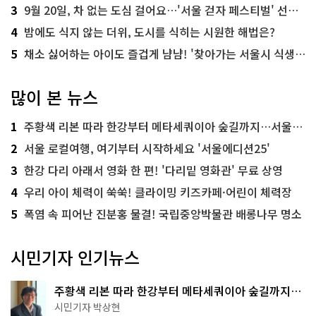
3
9월 20일, 차 없는 도심 걸어요…'서울 걷자 페스티벌' 선착순 5천명
4
밤에도 식지 않는 더위, 도시를 식히는 시원한 해법은?
5
채소 싫어하는 아이도 즐겁게 냠냠! '찾아가는 서울시 식생활 교육' 현장
많이 본 뉴스
1
주황색 리본 따라 한강부터 메타세쿼이아 숲길까지…서울둘레길 15코스
2
서울 로컬여행, 여기부터 시작하세요 '서울에디션25'
3
한강 다리 아래서 영화 한 편! '다리밑 영화관' 무료 상영
4
우리 아이 체력이 쑥쑥! 클라이밍 키즈카페·어린이 체력장
5
폭염 속 피어난 진분홍 물결! 국립중앙박물관 배롱나무 명소
시민기자 인기뉴스
주황색 리본 따라 한강부터 메타세쿼이아 숲길까지…
서울둘레길 15코스
시민기자 박상현