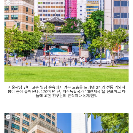
서울광장 건너 고층 빌딩 숲속에서 겨우 모습을 드러낸 2개의 전통 기와지
붕이 눈에 들어온다. 120여 년 전, 자주독립국가 ‘대한제국’을 선포하고 하
늘에 고한 환구단의 흔적이다 ⓒ양인억