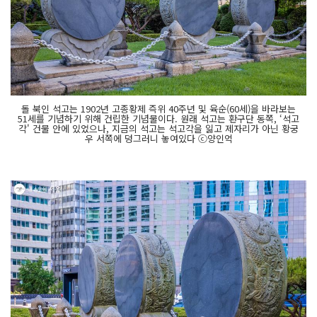
돌 북인 석고는 1902년 고종황제 즉위 40주년 및 육순(60세)을 바라보는
51세를 기념하기 위해 건립한 기념물이다. 원래 석고는 환구단 동쪽, ‘석고
각' 건물 안에 있었으나, 지금의 석고는 석고각을 잃고 제자리가 아닌 황궁
우 서쪽에 덩그러니 놓여있다 ⓒ양인억