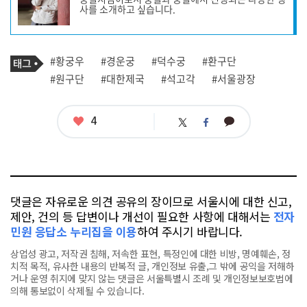
작
사를 소개하고 싶습니다.
성
자
프
로
기
필
태
#황궁우
#경운궁
#덕수궁
#환구단
사
그
관
#원구단
#대한제국
#석고각
#서울광장
련
태
그
좋
4
카
트
페
아
카
위
이
요
오
터
스
톡
북
댓글은 자유로운 의견 공유의 장이므로 서울시에 대한 신고,
제안, 건의 등 답변이나 개선이 필요한 사항에 대해서는
전자
민원 응답소 누리집을 이용
하여 주시기 바랍니다.
상업성 광고, 저작권 침해, 저속한 표현, 특정인에 대한 비방, 명예훼손, 정
치적 목적, 유사한 내용의 반복적 글, 개인정보 유출,그 밖에 공익을 저해하
거나 운영 취지에 맞지 않는 댓글은 서울특별시 조례 및 개인정보보호법에
의해 통보없이 삭제될 수 있습니다.