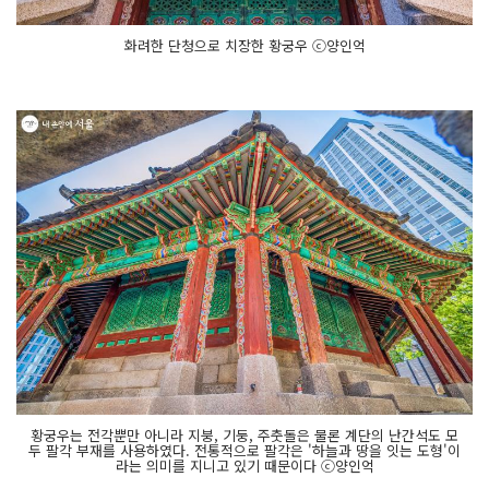
화려한 단청으로 치장한 황궁우 ⓒ양인억
황궁우는 전각뿐만 아니라 지붕, 기둥, 주춧돌은 물론 계단의 난간석도 모
두 팔각 부재를 사용하였다. 전통적으로 팔각은 '하늘과 땅을 잇는 도형'이
라는 의미를 지니고 있기 때문이다 ⓒ양인억