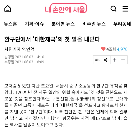
본
페
내
문
이
내
손
검
메
바
지
손
안
색
뉴
로
상
안
주
에
창
전
가
단
에
뉴스홈
기획·이슈
분야별 뉴스
비주얼 뉴스
우리동네
요
서
열
체
기
으
서
서
울
기
보
로
울
비
기
이
-
환구단에서 '대한제국'의 첫 발을 내딛다
스
동
서
바
울
좋
시민기자 양인억
4
조회
4,970
로
시
아
가
대
발행일
2021.06.02. 14:10
요
기
페
S
글
글
표
수정일
2021.06.02. 18:09
이
N
자
자
소
지
S
크
크
통
U
공
기
기
포
R
유
크
작
털
모처럼 맑았던 지난 토요일, 서울시 중구 소공동의 환구단 유적을 찾
L
하
게
게
복
기
변
변
았다. 120여 년 전 서구 열강의 위협 속에서도 '옛 것을 근본으로 새
사
경
경
로운 것을 참조한다'라는 구본신참(舊本新參)의 정신으로 근대화
하
하
를 이끌던 고종이 새로운 나라 ‘대한제국’을 선포하고 황제로서 천제
기
기
를 지낸 곳이 ‘환구단'이다. 비록 천단인 환구단은 일제에 의해 일부
만 남기고 사라졌지만, 다행히 황궁우는 사적 제157호로 남아, 슬
픈 역사를 말없이 보여주고 있다.