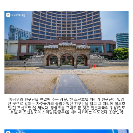
황궁우와 환구단을 연결해 주는 삼문. 현 조선호텔 자리가 환구단이 있었
던 곳으로 일제는 자주국가의 출발이었던 환구단을 헐고 그 자리에 철도호
텔(현 조선호텔)을 세웠다. 황궁우를 그대로 둔 것은 일본제국의 위용(철도
호텔)과 조선왕조의 초라함(황궁우)을 대비시키려는 의도였다 ⓒ양인억