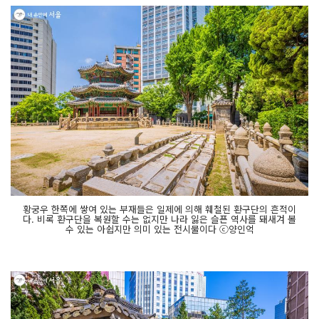
황궁우 한쪽에 쌓여 있는 부재들은 일제에 의해 훼철된 환구단의 흔적이
다. 비록 환구단을 복원할 수는 없지만 나라 잃은 슬픈 역사를 돼새겨 볼
수 있는 아쉽지만 의미 있는 전시물이다 ⓒ양인억