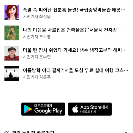
폭염 속 피어난 진분홍 물결! 국립중앙박물관 배롱나
무 명소
시민기자 최정윤
나의 마음을 사로잡은 건축물은? '서울시 건축상' 수
상작 공개!
시민기자 조수봉
더울 땐 잠시 쉬었다 가세요! 생수 냉장고부터 해피소
·무더위쉼터까지
시민기자 조수연
여름방학 어디 갈까? 서울 도심 무료 실내 여행 코스
추천
시민기자 김은주
다
A
운
p
로
p
드
S
하
t
기
o
관련 누리집 바로가기