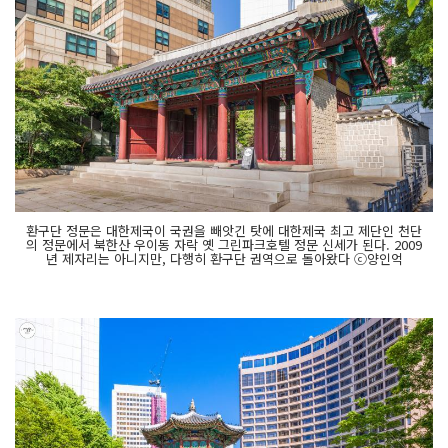
환구단 정문은 대한제국이 국권을 빼앗긴 탓에 대한제국 최고 제단인 천단
의 정문에서 북한산 우이동 자락 옛 그린파크호텔 정문 신세가 된다. 2009
년 제자리는 아니지만, 다행히 환구단 권역으로 돌아왔다 ⓒ양인억