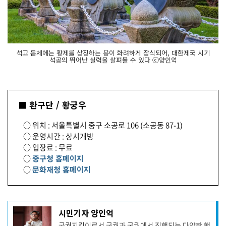
석고 몸체에는 황제를 상징하는 용이 화려하게 장식되어, 대한제국 시기
석공의 뛰어난 실력을 살펴볼 수 있다 ⓒ양인억
■ 환구단 / 황궁우
○ 위치 : 서울특별시 중구 소공로 106 (소공동 87-1)
○ 운영시간 : 상시개방
○ 입장료 : 무료
○
중구청 홈페이지
○
문화재청 홈페이지
기
시민기자 양인억
사
궁궐지킴이로서 궁궐과 궁궐에서 진행되는 다양한 행