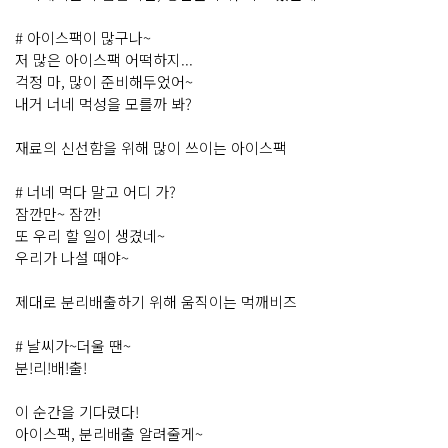
# 아이스팩이 많구나~
저 많은 아이스팩 어떡하지...
걱정 마, 많이 준비해두었어~
내거 너네 먹성을 모를까 봐?
재료의 신선함을 위해 많이 쓰이는 아이스팩
# 너네 먹다 말고 어디 가?
잠깐만~ 잠깐!
또 우리 할 일이 생겼네~
우리가 나설 때야~
제대로 분리배출하기 위해 움직이는 먹깨비즈
# 날씨가~더울 땐~
분!리!배!출!
이 순간을 기다렸다!
아이스팩, 분리배출 알려줄게~