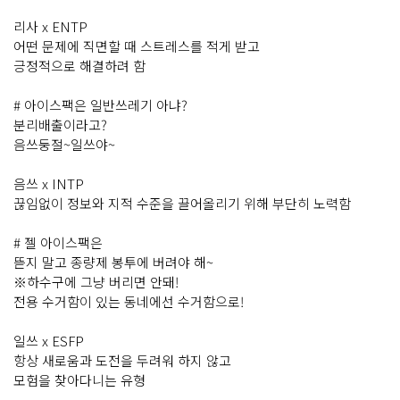
리사 x ENTP
어떤 문제에 직면할 때 스트레스를 적게 받고
긍정적으로 해결하려 함
# 아이스팩은 일반쓰레기 아냐?
분리배출이라고?
음쓰둥절~일쓰야~
음쓰 x INTP
끊임없이 정보와 지적 수준을 끌어올리기 위해 부단히 노력함
# 젤 아이스팩은
뜯지 말고 종량제 봉투에 버려야 해~
※하수구에 그냥 버리면 안돼!
전용 수거함이 있는 동네에선 수거함으로!
일쓰 x ESFP
항상 새로움과 도전을 두려워 하지 않고
모험을 찾아다니는 유형