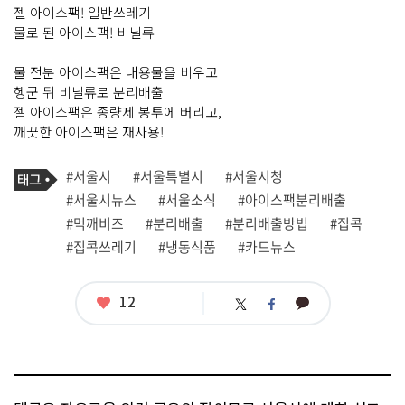
젤 아이스팩! 일반쓰레기
물로 된 아이스팩! 비닐류
물 전분 아이스팩은 내용물을 비우고
헹군 뒤 비닐류로 분리배출
젤 아이스팩은 종량제 봉투에 버리고,
깨끗한 아이스팩은 재사용!
기
태
#서울시
#서울특별시
#서울시청
사
그
관
#서울시뉴스
#서울소식
#아이스팩분리배출
련
#먹깨비즈
#분리배출
#분리배출방법
#집콕
태
그
#집콕쓰레기
#냉동식품
#카드뉴스
좋
12
카
트
페
아
카
위
이
요
오
터
스
톡
북