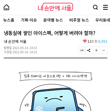
본
페
내
문
이
내
손
검
메
바
지
손
안
색
뉴
로
상
안
주
에
창
전
가
단
에
뉴스홈
기획·이슈
분야별 뉴스
비주얼 뉴스
우리동네
요
서
열
체
기
으
서
서
울
기
보
로
울
비
기
이
-
냉동실에 쌓인 아이스팩, 어떻게 버려야 할까?
스
동
서
바
울
좋
내 손안에 서울
12
조회
8,993
로
시
아
가
대
발행일
2021.05.14. 14:31
요
기
페
S
글
글
표
수정일
2021.05.14. 14:31
이
N
자
자
소
지
S
크
크
통
U
공
기
기
포
R
유
크
작
털
L
하
게
게
복
기
변
변
사
경
경
하
하
기
기