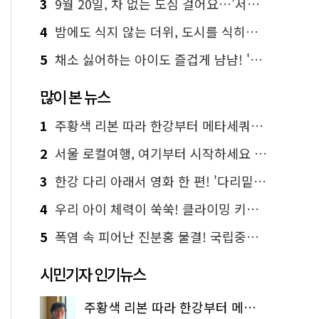
3
9월 20일, 차 없는 도심 걸어요…'서울 걷자 페스티벌' 선착순 5천명
4
밤에도 식지 않는 더위, 도시를 식히는 시원한 해법은?
5
채소 싫어하는 아이도 즐겁게 냠냠! '찾아가는 서울시 식생활 교육' 현장
많이 본 뉴스
1
주황색 리본 따라 한강부터 메타세쿼이아 숲길까지…서울둘레길 15코스
2
서울 로컬여행, 여기부터 시작하세요 '서울에디션25'
3
한강 다리 아래서 영화 한 편! '다리밑 영화관' 무료 상영
4
우리 아이 체력이 쑥쑥! 클라이밍 키즈카페·어린이 체력장
5
폭염 속 피어난 진분홍 물결! 국립중앙박물관 배롱나무 명소
시민기자 인기뉴스
주황색 리본 따라 한강부터 메타세쿼이아 숲길까지…서울둘레길 15코스