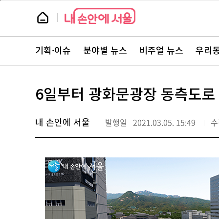
본
페
문
이
뉴
바
지
스
로
상
룸
가
단
뉴
기
으
스
로
기획·이슈
분야별 뉴스
비주얼 뉴스
우리동
주
이
요
동
서
비
스
6일부터 광화문광장 동측도로
바
로
가
기
내 손안에 서울
발행일
2021.03.05. 15:49
수