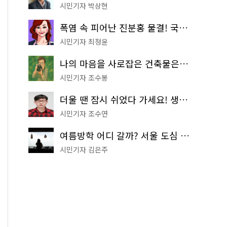
시민기자 박상현
폭염 속 피어난 진분홍 물결! 국립중앙박물관 배롱나무 명소
시민기자 최정윤
나의 마음을 사로잡은 건축물은? '서울시 건축상' 수상작 공개!
시민기자 조수봉
더울 땐 잠시 쉬었다 가세요! 생수 냉장고부터 해피소·무더위쉼터까지
시민기자 조수연
여름방학 어디 갈까? 서울 도심 무료 실내 여행 코스 추천
시민기자 김은주