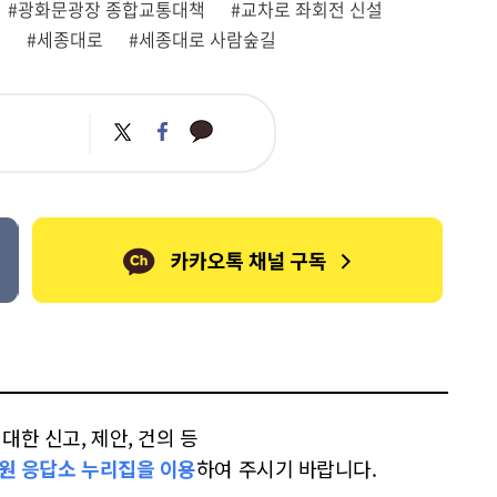
#광화문광장 종합교통대책
#교차로 좌회전 신설
로
#세종대로
#세종대로 사람숲길
카
트
페
카
위
이
오
터
스
톡
북
한 신고, 제안, 건의 등
원 응답소 누리집을 이용
하여 주시기 바랍니다.