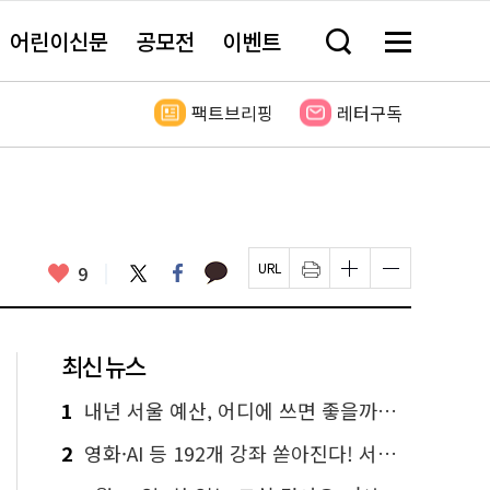
어린이신문
공모전
이벤트
검
메
색
뉴
창
전
열
체
팩트브리핑
레터구독
기
보
기
카
좋
트
페
9
페
인
글
글
카
위
이
아
이
쇄
자
자
오
터
스
요
지
하
크
크
톡
북
U
기
기
기
R
새
크
작
L
창
게
게
최신 뉴스
복
열
변
변
사
림
경
경
하
하
1
내년 서울 예산, 어디에 쓰면 좋을까요? 온라인 투표
기
기
2
영화·AI 등 192개 강좌 쏟아진다! 서울시민대학 선착순 신청