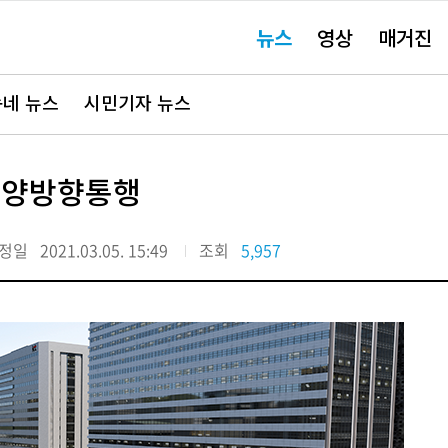
주
뉴스
영상
매거진
요
서
비
스
바
네 뉴스
시민기자 뉴스
로
가
기"
 양방향통행
정일
2021.03.05. 15:49
조회
5,957