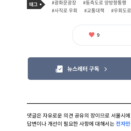
태
#광화문광장
#동측도로 양방향통행
사
그
관
#사직로 우회
#교통대책
#우회도
련
태
그
좋
9
아
요
댓글은 자유로운 의견 공유의 장이므로 서울시에 대
답변이나 개선이 필요한 사항에 대해서는
전자민