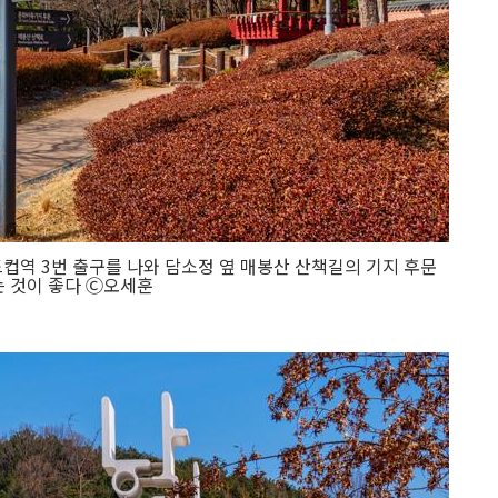
드컵역 3번 출구를 나와 담소정 옆 매봉산 산책길의 기지 후문
 것이 좋다 Ⓒ오세훈