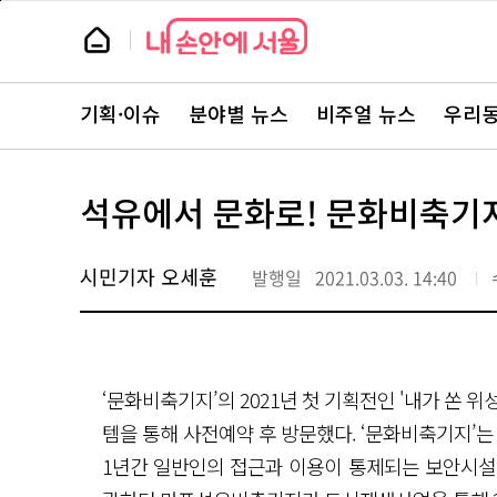
본
페
문
이
뉴
바
지
스
로
상
룸
가
단
뉴
기
으
스
로
기획·이슈
분야별 뉴스
비주얼 뉴스
우리동
주
이
요
동
서
비
스
석유에서 문화로! 문화비축기
바
로
가
기
시민기자 오세훈
발행일
2021.03.03. 14:40
‘문화비축기지’의 2021년 첫 기획전인 '내가 쏜 
템을 통해 사전예약 후 방문했다. ‘문화비축기지’
1년간 일반인의 접근과 이용이 통제되는 보안시설이었