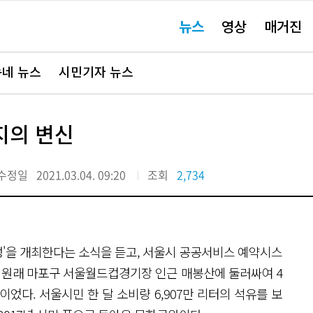
주
뉴스
영상
매거진
요
서
비
스
바
네 뉴스
시민기자 뉴스
로
가
기"
지의 변신
수정일
2021.03.04. 09:20
조회
2,734
위성'을 개최한다는 소식을 듣고, 서울시 공공서비스 예약시스
는 원래 마포구 서울월드컵경기장 인근 매봉산에 둘러싸여 4
다. 서울시민 한 달 소비량 6,907만 리터의 석유를 보