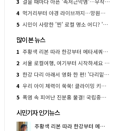
3
걸을 때마다 아픈 '족저근막염'…무작정 참지 말고 '이것' 해보세요!
4
먹거리부터 야경 라이브까지…망원한강공원 알짜 코스
5
시민이 사랑한 '찐' 로컬 명소 어디? '서울에디션25' 추천 코스
많이 본 뉴스
1
주황색 리본 따라 한강부터 메타세쿼이아 숲길까지…서울둘레길 15코스
2
서울 로컬여행, 여기부터 시작하세요 '서울에디션25'
3
한강 다리 아래서 영화 한 편! '다리밑 영화관' 무료 상영
4
우리 아이 체력이 쑥쑥! 클라이밍 키즈카페·어린이 체력장
5
폭염 속 피어난 진분홍 물결! 국립중앙박물관 배롱나무 명소
시민기자 인기뉴스
주황색 리본 따라 한강부터 메타세쿼이아 숲길까지…서울둘레길 15코스