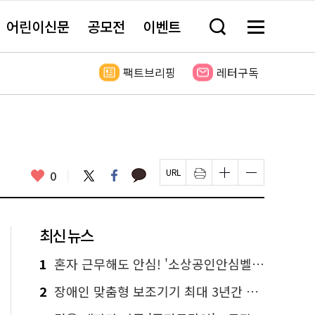
어린이신문
공모전
이벤트
검
메
색
뉴
창
전
열
체
팩트브리핑
레터구독
기
보
기
카
좋
트
페
0
페
인
글
글
카
위
이
아
이
쇄
자
자
오
터
스
요
지
하
크
크
톡
북
U
기
기
기
R
새
크
작
L
창
게
게
최신 뉴스
복
열
변
변
사
림
경
경
하
하
1
혼자 근무해도 안심! '소상공인안심벨' 신청하세요
기
기
2
장애인 맞춤형 보조기기 최대 3년간 무상 대여…삶의 질 높인다