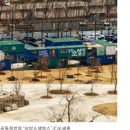
 공동작업장 ‘상암소셜박스’ Ⓒ오세훈