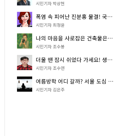
시민기자 박상현
폭염 속 피어난 진분홍 물결! 국립중앙박물관 배롱나무 명소
시민기자 최정윤
나의 마음을 사로잡은 건축물은? '서울시 건축상' 수상작 공개!
시민기자 조수봉
더울 땐 잠시 쉬었다 가세요! 생수 냉장고부터 해피소·무더위쉼터까지
시민기자 조수연
여름방학 어디 갈까? 서울 도심 무료 실내 여행 코스 추천
시민기자 김은주