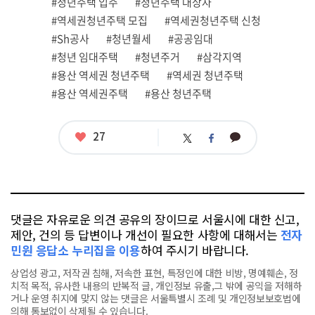
#청년주택 입주
#청년주택 대상자
련
#역세권청년주택 모집
#역세권청년주택 신청
태
그
#Sh공사
#청년월세
#공공임대
#청년 임대주택
#청년주거
#삼각지역
#용산 역세권 청년주택
#역세권 청년주택
#용산 역세권주택
#용산 청년주택
좋
27
카
트
페
아
카
위
이
요
오
터
스
톡
북
댓글은 자유로운 의견 공유의 장이므로 서울시에 대한 신고,
제안, 건의 등 답변이나 개선이 필요한 사항에 대해서는
전자
민원 응답소 누리집을 이용
하여 주시기 바랍니다.
상업성 광고, 저작권 침해, 저속한 표현, 특정인에 대한 비방, 명예훼손, 정
치적 목적, 유사한 내용의 반복적 글, 개인정보 유출,그 밖에 공익을 저해하
거나 운영 취지에 맞지 않는 댓글은 서울특별시 조례 및 개인정보보호법에
의해 통보없이 삭제될 수 있습니다.