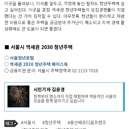
이곳을 둘러보니, 이사를 앞두고, 걱정에 놓인 필자도 청년주택에 살
고 싶어진다. 이곳을 포함 역세권 청년주택들의 모집경쟁률이 치열
했다는 건 가히 짐작할 수 있다. 아무쪼록 청년들이 편리하고 저렴
한 비용으로 좋은 주택을 공급받아 주거난이 해소되고 지역 경제 활
성화에도 큰 도움이 되면 좋겠다.
■ 서울시 역세권 2030 청년주택
○ 서울청년포털
○ 역세권 2030 청년주택 페이스북
○ 금융지원 문의: 서울시 주택정책과 02-2133-7016
기
시민기자 김윤경
사
정책부터 명소까지 직접 체험하며 역동적인 서울의
작
모습을 함께 알아가고 싶습니다
성
자
프
로
기
필
태
#서울시
#청년주택
#용산베르디움프렌즈
사
그
관