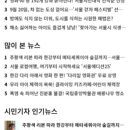
2
영화·AI 등 192개 강좌 쏟아진다! 서울시민대학 선착순 신청
3
9월 20일, 차 없는 도심 걸어요…'서울 걷자 페스티벌' 선착순 5천명
4
밤에도 식지 않는 더위, 도시를 식히는 시원한 해법은?
5
채소 싫어하는 아이도 즐겁게 냠냠! '찾아가는 서울시 식생활 교육' 현장
많이 본 뉴스
1
주황색 리본 따라 한강부터 메타세쿼이아 숲길까지…서울둘레길 15코스
2
서울 로컬여행, 여기부터 시작하세요 '서울에디션25'
3
한강 다리 아래서 영화 한 편! '다리밑 영화관' 무료 상영
4
우리 아이 체력이 쑥쑥! 클라이밍 키즈카페·어린이 체력장
5
폭염 속 피어난 진분홍 물결! 국립중앙박물관 배롱나무 명소
시민기자 인기뉴스
주황색 리본 따라 한강부터 메타세쿼이아 숲길까지…