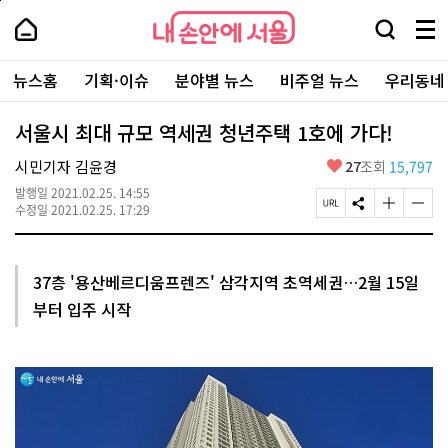
본
페
내
문
이
내
손
검
메
바
지
손
안
색
뉴
로
상
안
주
에
창
전
가
단
에
뉴스홈
기획·이슈
분야별 뉴스
비주얼 뉴스
우리동네
요
서
열
체
기
으
서
서
울
기
보
로
울
비
기
이
-
서울시 최대 규모 역세권 청년주택 1호에 가다!
스
동
서
바
울
좋
시민기자 김윤경
27
조회
15,797
로
시
아
가
대
발행일
2021.02.25. 14:55
요
기
페
S
글
글
표
수정일
2021.02.25. 17:29
이
N
자
자
소
지
S
크
크
통
U
공
기
기
포
R
유
크
작
털
37층 '용산베르디움프렌즈' 삼각지역 초역세권…2월 15일
L
하
게
게
부터 입주 시작
복
기
변
변
사
경
경
하
하
기
기