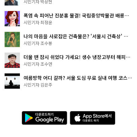
서울둘레길 15코스
시민기자 박상현
폭염 속 피어난 진분홍 물결! 국립중앙박물관 배롱나
무 명소
시민기자 최정윤
나의 마음을 사로잡은 건축물은? '서울시 건축상' 수
상작 공개!
시민기자 조수봉
더울 땐 잠시 쉬었다 가세요! 생수 냉장고부터 해피소
·무더위쉼터까지
시민기자 조수연
여름방학 어디 갈까? 서울 도심 무료 실내 여행 코스
추천
시민기자 김은주
다
A
운
p
로
p
드
S
하
t