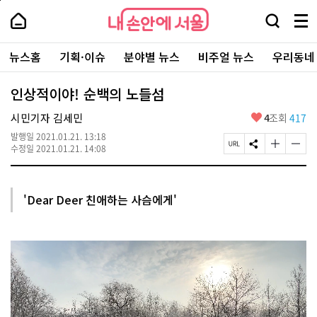
본
페
내
문
이
내
손
검
메
바
지
손
안
색
뉴
로
상
안
주
에
창
전
가
단
에
뉴스홈
기획·이슈
분야별 뉴스
비주얼 뉴스
우리동네
요
서
열
체
기
으
서
서
울
기
보
로
울
비
기
이
-
인상적이야! 순백의 노들섬
스
동
서
바
울
좋
시민기자 김세민
4
조회
417
로
시
아
가
대
발행일
2021.01.21. 13:18
요
기
페
S
글
글
표
수정일
2021.01.21. 14:08
이
N
자
자
소
지
S
크
크
통
U
공
기
기
포
R
유
크
작
털
'Dear Deer 친애하는 사슴에게'
L
하
게
게
복
기
변
변
사
경
경
하
하
기
기