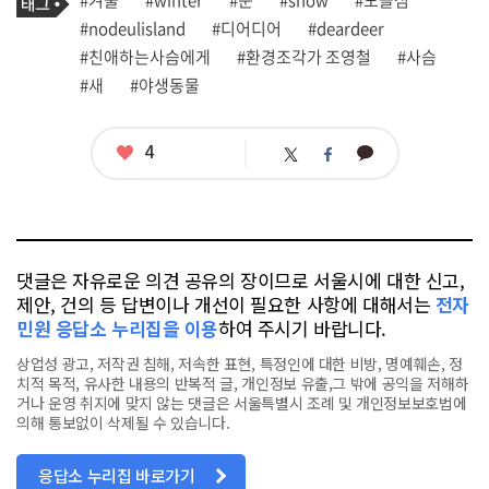
#겨울
#winter
#눈
#snow
#노들섬
사
그
관
#nodeulisland
#디어디어
#deardeer
련
#친애하는사슴에게
#환경조각가 조영철
#사슴
태
그
#새
#야생동물
좋
4
카
트
페
아
카
위
이
요
오
터
스
톡
북
댓글은 자유로운 의견 공유의 장이므로 서울시에 대한 신고,
제안, 건의 등 답변이나 개선이 필요한 사항에 대해서는
전자
민원 응답소 누리집을 이용
하여 주시기 바랍니다.
상업성 광고, 저작권 침해, 저속한 표현, 특정인에 대한 비방, 명예훼손, 정
치적 목적, 유사한 내용의 반복적 글, 개인정보 유출,그 밖에 공익을 저해하
거나 운영 취지에 맞지 않는 댓글은 서울특별시 조례 및 개인정보보호법에
의해 통보없이 삭제될 수 있습니다.
응답소 누리집 바로가기