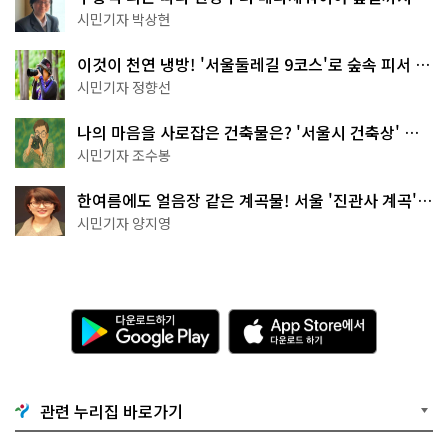
서울둘레길 15코스
시민기자 박상현
이것이 천연 냉방! '서울둘레길 9코스'로 숲속 피서 떠
나볼까
시민기자 정향선
나의 마음을 사로잡은 건축물은? '서울시 건축상' 수
상작 공개!
시민기자 조수봉
한여름에도 얼음장 같은 계곡물! 서울 '진관사 계곡'이
천국이네~
시민기자 양지영
다
A
운
p
로
p
드
S
하
t
기
o
관련 누리집 바로가기
G
r
o
e