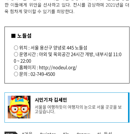
한 이들에게 위안을 선사하고 있다. 전시를 감상하며 2021년을 더
욱 힘차게 맞이할 수 있기를 희망한다.
■ 노들섬
○ 위치 : 서울 용산구 양녕로 445 노들섬
○ 운영시간 : 야외 및 옥외공간 24시간 개방, 내부시설 11:0
0 ~ 22:00
○ 홈페이지 : http://nodeul.org/
○ 문의 : 02-749-4500
기
시민기자 김세민
사
서울을 여행하듯이 여행자의 눈으로 서울 곳곳을 보
작
고싶습니다.
성
자
프
로
기
필
태