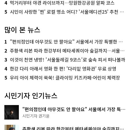
4
먹거리부터 야경 라이브까지…망원한강공원 알짜 코스
5
시민이 사랑한 '찐' 로컬 명소 어디? '서울에디션25' 추천 코스
많이 본 뉴스
1
"편의점인데 아무것도 안 팔아요" 서울에서 가장 특별한 편의점의 정체
2
주황색 리본 따라 한강부터 메타세쿼이아 숲길까지…서울둘레길 15코스
3
이것이 천연 냉방! '서울둘레길 9코스'로 숲속 피서 떠나볼까
4
한강 다리 아래서 영화 한 편! '다리밑 영화관' 무료 상영
5
우리 아이 체력이 쑥쑥! 클라이밍 키즈카페·어린이 체력장
시민기자 인기뉴스
"편의점인데 아무것도 안 팔아요" 서울에서 가장 특별
한 편의점의 정체
시민기자 권기윤
주황색 리본 따라 한강부터 메타세쿼이아 숲길까지…