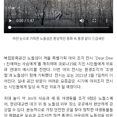
하얀 눈으로 가득한 노들섬은 환상적인 동화 속 풍경 같다 ⓒ김세민
닫
기
복합문화공간 노들섬이 겨울 특별기획 야외 조각 전시 'Dear Dee
r 친애하는 사슴에게'를 개최하며 코로나19로 지친 시민들에게 위로
와 연대의 메시지를 전한다. 이번 야외 전시는 환경조각가 '조영
철'과 노들섬이 함께 기획했다. 전시는 오는 2021년 3월 7일까지 이
어진다. 실내 공간 방문이 어려운 요즘같은 시기에 야외조각 전시
는 시민들에게 일상 속 작은 위로가 될 예정이다.
최대 높이 약 3m의 사슴과 새 등 야생동물 조각 9점은 노들스퀘
어, 한강대교변 데크 위 등 노들섬 외부 장소 곳곳에서 편안하게 감
상할 수 있다. 본능적으로 가장 안전한 곳을 찾아 정착한 야생동물들
의 평화로운 모습과 고즈넉한 자연 풍경이 어우러져 노들섬을 방문