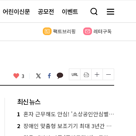
어린이신문
공모전
이벤트
검
메
색
뉴
창
전
열
체
팩트브리핑
레터구독
기
보
기
카
좋
트
페
3
페
인
글
글
카
위
이
아
이
쇄
자
자
오
터
스
요
지
하
크
크
톡
북
U
기
기
기
R
새
크
작
L
창
게
게
최신 뉴스
복
열
변
변
사
림
경
경
하
하
1
혼자 근무해도 안심! '소상공인안심벨' 신청하세요
기
기
2
장애인 맞춤형 보조기기 최대 3년간 무상 대여…삶의 질 높인다