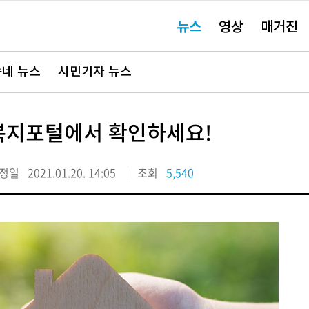
주
뉴스
영상
매거진
요
서
비
스
바
네 뉴스
시민기자 뉴스
로
가
기"
울복지포털에서 확인하세요!
정일
2021.01.20. 14:05
조회
5,540