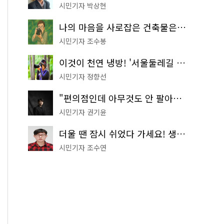
시민기자 박상현
나의 마음을 사로잡은 건축물은? '서울시 건축상' 수상작 공개!
시민기자 조수봉
이것이 천연 냉방! '서울둘레길 9코스'로 숲속 피서 떠나볼까
시민기자 정향선
"편의점인데 아무것도 안 팔아요" 서울에서 가장 특별한 편의점의 정체
시민기자 권기윤
더울 땐 잠시 쉬었다 가세요! 생수 냉장고부터 해피소·무더위쉼터까지
시민기자 조수연