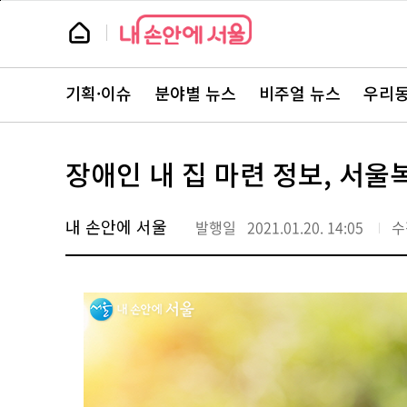
본
페
문
이
뉴
바
지
스
로
상
룸
가
단
뉴
기
으
스
로
기획·이슈
분야별 뉴스
비주얼 뉴스
우리동
주
이
요
동
서
비
스
장애인 내 집 마련 정보, 서
바
로
가
기
내 손안에 서울
발행일
2021.01.20. 14:05
수