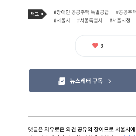
기
태
#장애인 공공주택 특별공급
#공공주
사
그
관
#서울시
#서울특별시
#서울시청
련
태
그
좋
3
아
요
댓글은 자유로운 의견 공유의 장이므로 서울시에 대