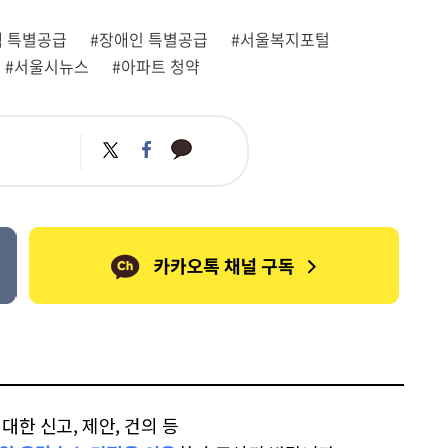
택 특별공급
#장애인 특별공급
#서울복지포털
#서울시뉴스
#아파트 청약
카
트
페
카
위
이
오
터
스
톡
북
한 신고, 제안, 건의 등