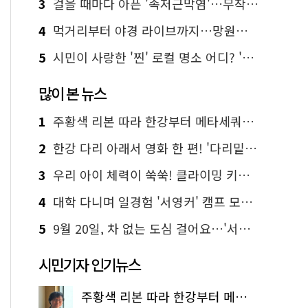
3
걸을 때마다 아픈 '족저근막염'…무작정 참지 말고 '이것' 해보세요!
4
먹거리부터 야경 라이브까지…망원한강공원 알짜 코스
5
시민이 사랑한 '찐' 로컬 명소 어디? '서울에디션25' 추천 코스
많이 본 뉴스
1
주황색 리본 따라 한강부터 메타세쿼이아 숲길까지…서울둘레길 15코스
2
한강 다리 아래서 영화 한 편! '다리밑 영화관' 무료 상영
3
우리 아이 체력이 쑥쑥! 클라이밍 키즈카페·어린이 체력장
4
대학 다니며 일경험 '서영커' 캠프 모집…전액 무료
5
9월 20일, 차 없는 도심 걸어요…'서울 걷자 페스티벌' 선착순 5천명
시민기자 인기뉴스
주황색 리본 따라 한강부터 메타세쿼이아 숲길까지…서울둘레길 15코스