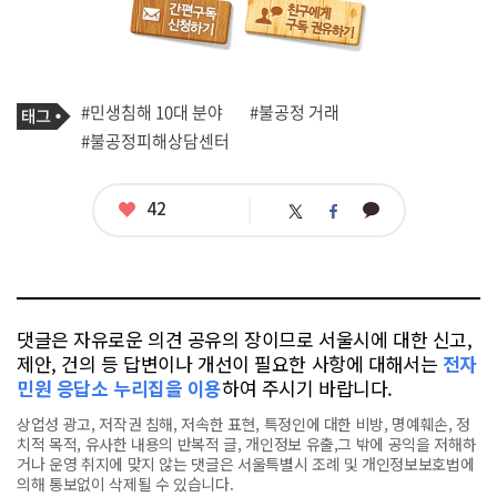
기
태
#민생침해 10대 분야
#불공정 거래
사
그
관
#불공정피해상담센터
련
태
그
좋
42
카
트
페
아
카
위
이
요
오
터
스
톡
북
댓글은 자유로운 의견 공유의 장이므로 서울시에 대한 신고,
제안, 건의 등 답변이나 개선이 필요한 사항에 대해서는
전자
민원 응답소 누리집을 이용
하여 주시기 바랍니다.
상업성 광고, 저작권 침해, 저속한 표현, 특정인에 대한 비방, 명예훼손, 정
치적 목적, 유사한 내용의 반복적 글, 개인정보 유출,그 밖에 공익을 저해하
거나 운영 취지에 맞지 않는 댓글은 서울특별시 조례 및 개인정보보호법에
의해 통보없이 삭제될 수 있습니다.