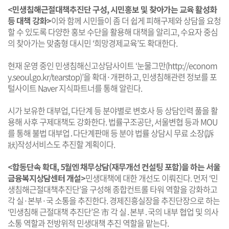
<민생침해근절대책추진단 구성, 시민홍보 및 찾아가는 교육 활성화
등 대책 강화>
이와 함께 시민들이 좀 더 쉽게 피해구제와 상담을 요청
할 수 있도록 다양한 홍보 수단을 활용해 대책을 알리고, 수요자 중심
의 찾아가는 맞춤형 대시민 ‘희망경제교육’도 확대한다.
현재 운영 중인 민생침해신고상담사이트 ‘눈물그만(http://econom
y.seoul.go.kr/tearstop)’을 확대·개편하고, 민생침해관련 정보를 포
털사이트 Naver 지식파트너를 통해 알린다.
시가 보유한 대부업, 다단계 등 분야별로 변호사 등 상담인력 풀을 활
용해 사후 구제대책도 강화한다. 법률구조공단, 서울변협 등과 MOU
를 통해 불법 대부업․다단계판매 등 분야 법률 상담시 무료 소장(訴
狀)작성서비스도 추진할 계획이다.
<합동단속 확대, 5월엔 채무상담(재무개선 컨설팅 포함)을 하는 서울
금융복지상담센터 개설>
민생대책에 대한 개선도 이뤄진다. 먼저 ‘민
생침해근절대책추진단’을 구성해 종합컨트롤 타워 역할을 강화하고
각 실·본부·국 소통을 추진한다. 경제진흥실장을 추진단장으로 하는
‘민생침해 근절대책 추진단’은 市 각 실․본부․국의 내부 협업 및 의사
소통 역할과 전방위적 민생대책 추진 역할을 맡는다.