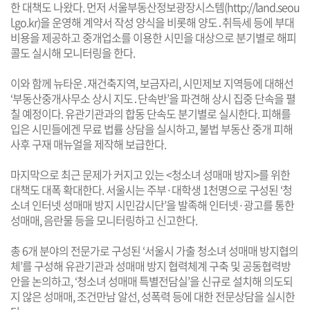
한 대책도 나왔다. 먼저 서울부동산정보광장시스템(http://land.seou
l.go.kr)을 운영해 계약서 작성 양식을 비롯해 양도․취득세 등에 부대
비용을 제공하고 중개업소를 이용한 시민을 대상으로 분기별로 해피
콜도 실시해 모니터링을 한다.
이와 함께 뉴타운․재건축지역, 보금자리, 시민제보 지역등에 대해선
‘부동산중개사무소 상시 지도․단속반’을 파견해 상시 집중 단속을 펼
칠 예정이다. 유관기관과의 합동 단속도 분기별로 실시한다. 피해를
입은 시민들에겐 무료 법률 상담을 실시하고, 불법 부동산 중개 피해
사후 구재 매뉴얼을 제작해 보급한다.
마지막으로 최근 문제가 커지고 있는 <청소녀 성매매 방지>를 위한
대책도 대폭 확대한다. 서울시는 주부·대학생 1천명으로 구성된 ‘청
소녀 인터넷 성매매 방지 시민감시단’을 발족해 인터넷·광고를 통한
성매매, 음란물 등을 모니터링하고 신고한다.
총 6개 분야의 전문가로 구성된 ‘서울시 가출 청소녀 성매매 방지협의
체’를 구성해 유관기관과 성매매 방지 협력체계 구축 및 공동협력방
안을 논의하고, ‘청소녀 성매매 특별전담실’을 신규로 설치해 의도되
지 않은 성매매, 조건만남 알선, 성폭력 등에 대한 전문상담을 실시한