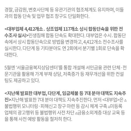
경찰, 금감원, 변호사단체 등 유관기관의 협조체계도 유지하며, 이들
과의 합동 단속 및 업무 협조 창구도 단일화한다.
<대부업체 4,412개소․ 상조업체 117개소 상시 합동단속을 위한 전
수조사 실시>
민생침해 합동 단속도 확대한다. 대부업은 수시․합동단
속에서 상시 합동단속으로 방법을 변경하고, 4,412개소 전수조사를
실시한다. 다단계 등 기타분야도 연 2회에서 분기별 1회로 단속을 확
대한다.
5월엔 ‘서울금융복지상담센터’를 통합 개설해 서민금융 관련 단체·전
문기관을 활용해 가계 부채 상담, 저축증가 등 재무개선을 위한 컨설
팅도 제공하고 있다.
<지난해 발표한 대부업, 다단계, 임금체불 등 7대 분야 대책도 지속추
진>
지난해 발표한 7대 분야 대책도 지속추진한다. 먼저 <대부업>은 ▵
불법행위 모니터링·피해신고 창구 마련 등 감시 체계 구축 ▵미등록
업체의 광고행위 등 불법행위 사전 차단 ▵금융소외계층 대상 교육 등
을 통해 사전 예방 활동을 철저히 한다.