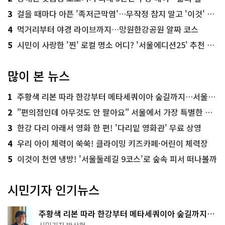
3
걸을 때마다 아픈 '족저근막염'…무작정 참지 말고 '이것' 해보세요!
4
먹거리부터 야경 라이브까지…망원한강공원 알짜 코스
5
시민이 사랑한 '찐' 로컬 명소 어디? '서울에디션25' 추천 코스
많이 본 뉴스
1
주황색 리본 따라 한강부터 메타세쿼이아 숲길까지…서울둘레길 15코스
2
"편의점인데 아무것도 안 팔아요" 서울에서 가장 특별한 편의점의 정체
3
한강 다리 아래서 영화 한 편! '다리밑 영화관' 무료 상영
4
우리 아이 체력이 쑥쑥! 클라이밍 키즈카페·어린이 체력장
5
이것이 천연 냉방! '서울둘레길 9코스'로 숲속 피서 떠나볼까
시민기자 인기뉴스
주황색 리본 따라 한강부터 메타세쿼이아 숲길까지…
서울둘레길 15코스
시민기자 박상현