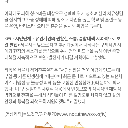
다.
이외에도 피해 청소녀를 대상으로 성매매 위기 청소녀 심리 치유상담
을 실시하고 가출 성매매 피해 청소녀 자립을 돕는 학교 및 훈련소 등
을 운영, 바리스타․요리 등 훈련을 실시해 취업을 돕는다.
<市ㆍ시민단체ㆍ유관기관의 원활한 소통, 종합대책 지속적으로 보
완·발전>
서울시는 앞으로 대책 추진과정에서 나타나는 구체적인 사
례와 현장의 목소리를 중심으로 수시 정책 피드백을 통해 이번 종합
대책을 지속적으로 보완·발전시켜 나갈 계획이라고 밝혔다.
최동윤 서울시 경제진흥실장은 “서민생활을 더욱 어렵게 만드는 대
부업 등 기존 민생침해 7대분야에 최근 문제로 떠오르고 있는 프랜차
이즈 가맹점 등 불공정 피해 등을 포함한 민생침해 10대분야로 확대
했다” 며 “민생침해의사후적 대응에서 민생보호의 적극적인 예방적
방향으로 전환을 통해서 시민들이 더 큰 절망으로 빠지지 않고 삶의
안정과 행복을 되찾도록 지원하겠다”고 말했다.
[영상제작] = 노컷TV김재두PD(www.nocutnews.co.kr/tv)