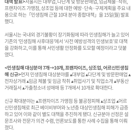
대책 발표>
서울시는 대부업, 다단계 및 방문판매업, 임금체불·착취,
프랜차이즈 가맹점, 상조업 등에 대한 예방·단속·구제계획을 주요 내
용으로 하는「민생침해 근절 10대 분야 종합대책」을 15일(월) 발표
했다.
서울시는 국내외 경기불황이 장기화됨에 따라 민생침해가 늘고 있어
기존의 ‘민생침해 사후대응’에서 ‘사전 예방성격의 민생보호’로 대책
을 강화하고, 이를 통해 서민생활 안정화를 도모할 예정이라고 덧붙
였다.
<민생침해 대상분야 7개→10개, 프랜차이즈, 상조업, 어르신민생침
해 신규>
먼저 민생침해 대상분야를 ▴대부업 ▴다단계 및 방문판매업 ▴
전자상거래 ▴임금 체불 및 임금 착취 ▴취업사기 및 직업소개 ▴부동산
거래질서 ▴가출청소녀 성매매 등 7개에서 10개로 확대한다.
신규 확대분야는 ▴프랜차이즈 가맹점 등 불공정피해 ▴상조업 ▴어르
신민생침해로 최근 베이비부머와 노년층 대상민생침해 피해가 급증
하고 있어 이와 같이 별도 대책을 추진하게 됐다. 신규분야 선정은 설
문조사와 전문가 의견 수렴, 언론보도를 통한 사례 수집을 통해 이뤄
졌다.