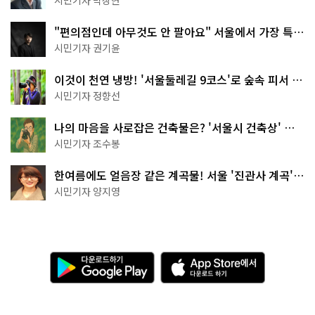
"편의점인데 아무것도 안 팔아요" 서울에서 가장 특별
한 편의점의 정체
시민기자 권기윤
이것이 천연 냉방! '서울둘레길 9코스'로 숲속 피서 떠
나볼까
시민기자 정향선
나의 마음을 사로잡은 건축물은? '서울시 건축상' 수
상작 공개!
시민기자 조수봉
한여름에도 얼음장 같은 계곡물! 서울 '진관사 계곡'이
천국이네~
시민기자 양지영
다
A
운
p
로
p
드
S
하
t