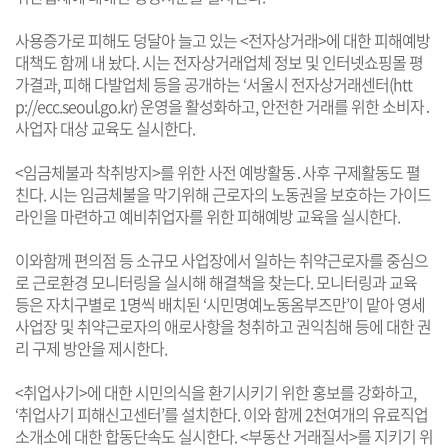
사용증가로 피해도 덩달아 늘고 있는 <전자상거래>에 대한 피해예방
대책도 함께 내 놨다. 시는 전자상거래업체 정보 및 인터넷쇼핑몰 평
가결과, 피해 다발업체 등을 공개하는 ‘서울시 전자상거래센터(htt
p://ecc.seoul.go.kr) 운영을 활성화하고, 안전한 거래를 위한 소비자․
사업자 대상 교육도 실시한다.
<임금체불과 착취방지>를 위한 사전 예방활동․사후 구제활동도 펼
친다. 시는 임금체불을 막기위해 근로자의 노동권을 보호하는 가이드
라인을 마련하고 예비취업자를 위한 피해예방 교육을 실시한다.
이와함께 편의점 등 소규모 사업장에서 일하는 취약근로자를 중심으
로 근로환경 모니터링을 실시해 해결책을 찾는다. 모니터링과 교육
등은 자치구별로 1명씩 배치된 ‘시민명예노동옴부즈만’이 맡아 영세
사업장 및 취약근로자의 애로사항을 청취하고 권익침해 등에 대한 권
리 구제 방안을 제시한다.
<취업사기>에 대한 시민의식을 환기시키기 위한 홍보를 강화하고,
‘취업사기 피해신고센터’를 설치한다. 이와 함께 2천여개의 유료직업
소개소에 대한 합동단속도 실시한다. <부동산 거래질서>를 지키기 위