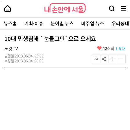
본
페
내
문
이
내
손
검
메
바
지
손
안
색
뉴
로
상
안
주
에
창
전
가
단
에
뉴스홈
기획·이슈
분야별 뉴스
비주얼 뉴스
우리동네
요
서
열
체
기
으
서
서
울
기
보
로
울
비
기
이
-
10대 민생침해 `눈물그만`으로 오세요
스
동
서
바
울
좋
노컷TV
42
조회
1,618
로
시
아
가
대
발행일
2013.06.04. 00:00
요
기
페
S
글
글
표
수정일
2013.06.04. 00:00
이
N
자
자
소
지
S
크
크
통
U
공
기
기
포
R
유
크
작
털
L
하
게
게
복
기
변
변
사
경
경
하
하
기
기