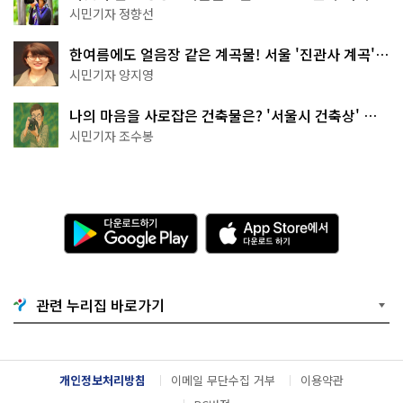
나볼까
시민기자 정향선
한여름에도 얼음장 같은 계곡물! 서울 '진관사 계곡'이
천국이네~
시민기자 양지영
나의 마음을 사로잡은 건축물은? '서울시 건축상' 수
상작 공개!
시민기자 조수봉
다
A
운
p
로
p
드
S
하
t
기
o
관련 누리집 바로가기
G
r
o
e
o
에
g
서
l
다
개인정보처리방침
이메일 무단수집 거부
이용약관
e
운