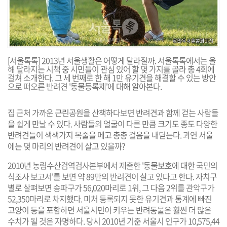
[서울톡톡] 2013년 서울생활은 어떻게 달라질까. 서울톡톡에서는 올
해 달라지는 시책 중 시민들이 관심 있어 할 몇 가지를 골라 총 4회에
걸쳐 소개한다. 그 세 번째로 한 해 1만 유기견을 해결할 수 있는 방안
으로 떠오른 반려견 '동물등록제'에 대해 알아본다.
집 근처 가까운 근린공원을 산책하다보면 반려견과 함께 걷는 사람들
을 쉽게 만날 수 있다. 사람들의 얼굴이 다른 만큼 크기도 종도 다양한
반려견들이 색색가지 목줄을 메고 총총 걸음을 내딛는다. 과연 서울
에는 몇 마리의 반려견이 살고 있을까?
2010년 농림수산검역검사본부에서 제출한 '동물보호에 대한 국민의
식조사 보고서'를 보면 약 89만의 반려견이 살고 있다고 한다. 자치구
별로 살펴보면 송파구가 56,020마리로 1위, 그 다음 2위를 관악구가
52,350마리로 차지했다. 미처 등록되지 못한 유기견과 통계에 빠진
고양이 등을 포함하면 서울시민이 키우는 반려동물은 훨씬 더 많은
수치가 될 것은 자명하다. 당시 2010년 기준 서울시 인구가 10,575,44