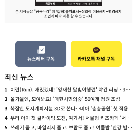
본 저작물은 "공공누리"
제4유형:출처표시+상업적 이용금지+변경금지
조건에 따라 이용 할 수 있습니다.
최신 뉴스
1
이런(Run), 재밌겠네! '양재천 달빛야행런' 야간 러닝…300명 모집
2
올가을엔, 모여봐요! '매헌시민의숲' 50여개 정원 조성
3
복잡한 도시계획시설 3D로 본다…미아 '층층공원' 첫 적용
4
우리 아이 첫 클라이밍 도전, 여기서! 서울형 키즈카페 '서울가족플라자점'
5
쓰레기 줍고, 마일리지 줍고, 보람도 줍고! 여름밤 '한강 밤마실 줍깅'