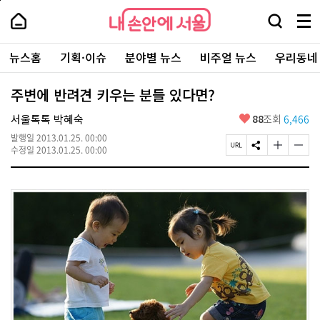
본
페
내
문
이
내
손
검
메
바
지
손
안
색
뉴
로
상
안
주
에
창
전
가
단
에
뉴스홈
기획·이슈
분야별 뉴스
비주얼 뉴스
우리동네
요
서
열
체
기
으
서
서
울
기
보
로
울
비
기
이
-
주변에 반려견 키우는 분들 있다면?
스
동
서
바
울
좋
서울톡톡 박혜숙
88
조회
6,466
로
시
아
가
대
발행일
2013.01.25. 00:00
요
기
페
S
글
글
표
수정일
2013.01.25. 00:00
이
N
자
자
소
지
S
크
크
통
U
공
기
기
포
R
유
크
작
털
L
하
게
게
복
기
변
변
사
경
경
하
하
기
기