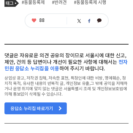
태
#동물등록제
#반려견
#동물등록제 시행
사
그
관
련
태
좋
88
카
트
페
그
아
카
위
이
요
오
터
스
톡
북
댓글은 자유로운 의견 공유의 장이므로 서울시에 대한 신고,
제안, 건의 등 답변이나 개선이 필요한 사항에 대해서는
전자
민원 응답소 누리집을 이용
하여 주시기 바랍니다.
상업성 광고, 저작권 침해, 저속한 표현, 특정인에 대한 비방, 명예훼손, 정
치적 목적, 유사한 내용의 반복적 글, 개인정보 유출,그 밖에 공익을 저해하
거나 운영 취지에 맞지 않는 댓글은 서울특별시 조례 및 개인정보보호법에
의해 통보없이 삭제될 수 있습니다.
응답소 누리집 바로가기