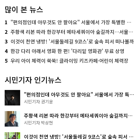
많이 본 뉴스
1
"편의점인데 아무것도 안 팔아요" 서울에서 가장 특별한 편의점의 정체
2
주황색 리본 따라 한강부터 메타세쿼이아 숲길까지…서울둘레길 15코스
3
이것이 천연 냉방! '서울둘레길 9코스'로 숲속 피서 떠나볼까
4
한강 다리 아래서 영화 한 편! '다리밑 영화관' 무료 상영
5
우리 아이 체력이 쑥쑥! 클라이밍 키즈카페·어린이 체력장
시민기자 인기뉴스
"편의점인데 아무것도 안 팔아요" 서울에서 가장 특별
한 편의점의 정체
시민기자 권기윤
주황색 리본 따라 한강부터 메타세쿼이아 숲길까지…
서울둘레길 15코스
시민기자 박상현
이것이 천연 냉방! '서울둘레길 9코스'로 숲속 피서 떠