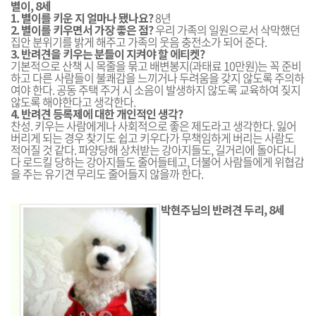
별이, 8세
1. 별이를 키운 지 얼마나 됐나요?
8년
2. 별이를 키우면서 가장 좋은 점?
우리 가족의 일원으로서 삭막했던
집안 분위기를 밝게 해주고 가족의 웃음 충전소가 되어 준다.
3. 반려견을 키우는 분들이 지켜야 할 에티켓?
기본적으로 산책 시 목줄을 묶고 배변봉지(과태료 10만원)는 꼭 준비
하고 다른 사람들이 불쾌감을 느끼거나 두려움을 갖지 않도록 주의하
여야 한다. 공동 주택 주거 시 소음이 발생하지 않도록 교육하여 짖지
않도록 해야한다고 생각한다.
4. 반려견 등록제에 대한 개인적인 생각?
찬성. 키우는 사람에게나 사회적으로 좋은 제도라고 생각한다. 잃어
버리게 되는 경우 찾기도 쉽고 키우다가 무책임하게 버리는 사람도
적어질 것 같다. 파양당해 상처받는 강아지들도, 길거리에 돌아다니
다 로드킬 당하는 강아지들도 줄어들테고, 더불어 사람들에게 위협감
을 주는 유기견 무리도 줄어들지 않을까 한다.
박현주님의 반려견 두리, 8세