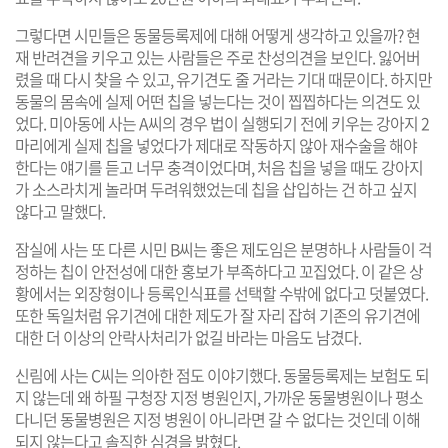
그렇다면 시민들은 동물등록제에 대해 어떻게 생각하고 있을까? 현
재 반려견을 키우고 있는 사람들은 주로 찬성의견을 보인다. 잃어버
렸을 때 다시 찾을 수 있고, 유기견도 줄 거라는 기대 때문이다. 하지만
동물의 몸속에 실제 어떤 칩을 넣는다는 것이 찝찝하다는 의견도 있
었다. 미아동에 사는 A씨의 경우 법이 실행되기 전에 키우는 강아지 2
마리에게 실제 칩을 넣었다가 제대로 작동하지 않아 재수술을 해야
한다는 얘기를 듣고 너무 충격이었다며, 처음 칩을 넣을 때도 강아지
가 소스라치게 놀라며 두려워했었는데 칩을 삽입하는 건 하고 싶지
않다고 말했다.
잠실에 사는 또 다른 시민 B씨는 좋은 제도임은 분명하나 사람들이 걱
정하는 칩이 안전성에 대한 홍보가 부족하다고 꼬집었다. 이 같은 상
황에서는 외장형이나 등록인식표를 선택할 수밖에 없다고 덧붙였다.
또한 독일처럼 유기견에 대한 제도가 잘 자리 잡혀 기존의 유기견에
대한 더 이상의 안락사처리가 없길 바라는 마음도 남겼다.
신림에 사는 C씨는 의아한 점도 이야기했다. 동물등록제는 보험도 되
지 않는데 왜 하필 구청장 지정 병원인지, 가까운 동물병원이나 평소
다니던 동물병원은 지정 병원이 아니라면 갈 수 없다는 것인데 이해
되지 않는다고 솔직한 심경을 밝혔다.