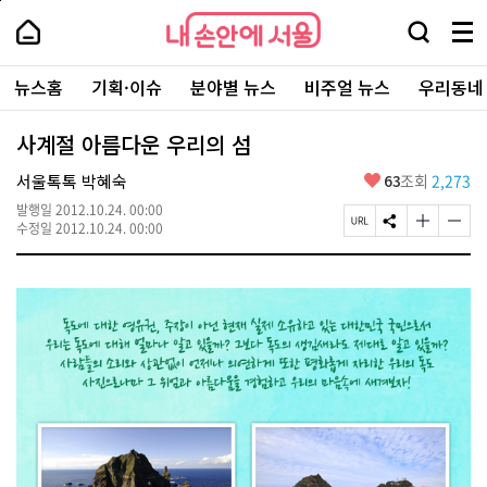
본
페
내
문
이
내
손
검
메
바
지
손
안
색
뉴
로
상
안
주
에
창
전
가
단
에
뉴스홈
기획·이슈
분야별 뉴스
비주얼 뉴스
우리동네
요
서
열
체
기
으
서
서
울
기
보
로
울
비
기
이
-
사계절 아름다운 우리의 섬
스
동
서
바
울
좋
서울톡톡 박혜숙
63
조회
2,273
로
시
아
가
대
발행일
2012.10.24. 00:00
요
기
페
S
글
글
표
수정일
2012.10.24. 00:00
이
N
자
자
소
지
S
크
크
통
U
공
기
기
포
R
유
크
작
털
L
하
게
게
복
기
변
변
사
경
경
하
하
기
기