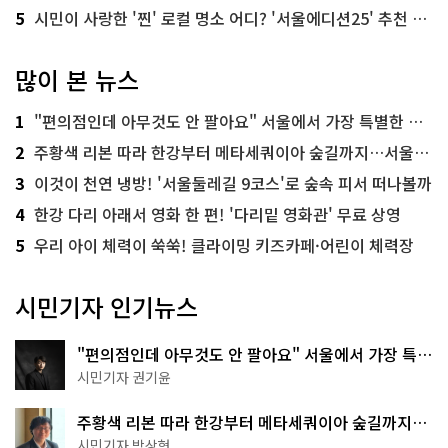
5
시민이 사랑한 '찐' 로컬 명소 어디? '서울에디션25' 추천 코스
많이 본 뉴스
1
"편의점인데 아무것도 안 팔아요" 서울에서 가장 특별한 편의점의 정체
2
주황색 리본 따라 한강부터 메타세쿼이아 숲길까지…서울둘레길 15코스
3
이것이 천연 냉방! '서울둘레길 9코스'로 숲속 피서 떠나볼까
4
한강 다리 아래서 영화 한 편! '다리밑 영화관' 무료 상영
5
우리 아이 체력이 쑥쑥! 클라이밍 키즈카페·어린이 체력장
시민기자 인기뉴스
"편의점인데 아무것도 안 팔아요" 서울에서 가장 특별
한 편의점의 정체
시민기자 권기윤
주황색 리본 따라 한강부터 메타세쿼이아 숲길까지…
서울둘레길 15코스
시민기자 박상현