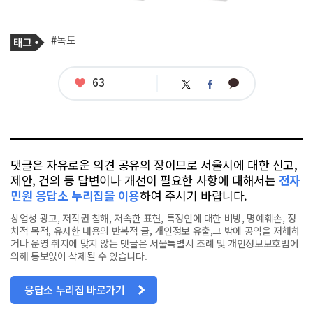
기
태
#독도
사
그
관
련
태
좋
63
카
트
페
그
아
카
위
이
요
오
터
스
톡
북
댓글은 자유로운 의견 공유의 장이므로 서울시에 대한 신고,
제안, 건의 등 답변이나 개선이 필요한 사항에 대해서는
전자
민원 응답소 누리집을 이용
하여 주시기 바랍니다.
상업성 광고, 저작권 침해, 저속한 표현, 특정인에 대한 비방, 명예훼손, 정
치적 목적, 유사한 내용의 반복적 글, 개인정보 유출,그 밖에 공익을 저해하
거나 운영 취지에 맞지 않는 댓글은 서울특별시 조례 및 개인정보보호법에
의해 통보없이 삭제될 수 있습니다.
응답소 누리집 바로가기