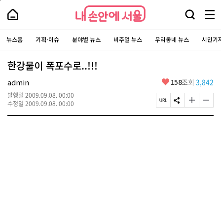
본
페
내
문
이
내
손
바
지
검
메
손
로
상
안
안
색
뉴
가
단
에
에
주
창
전
기
으
서
요
뉴스홈
기획·이슈
분야별 뉴스
비주얼 뉴스
우리동네 뉴스
시민기
서
열
로
체
울
서
이
울
기
-
보
비
동
서
스
기
한강물이 폭포수로..!!!
울
바
시
로
대
가
좋
admin
158
조회
3,842
표
기
아
소
통
발행일
2009.09.08. 00:00
요
포
페
S
글
글
수정일
2009.09.08. 00:00
털
이
N
자
자
지
S
크
크
U
공
기
기
R
유
크
작
L
하
게
게
복
기
변
변
사
경
경
하
하
기
기