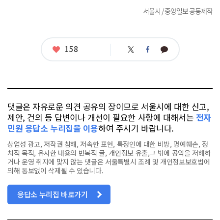
서울시 / 중앙일보 공동제작
좋
158
트
페
카
아
위
이
카
터
스
오
요
북
톡
댓글은 자유로운 의견 공유의 장이므로 서울시에 대한 신고,
제안, 건의 등 답변이나 개선이 필요한 사항에 대해서는
전자
민원 응답소 누리집을 이용
하여 주시기 바랍니다.
상업성 광고, 저작권 침해, 저속한 표현, 특정인에 대한 비방, 명예훼손, 정
치적 목적, 유사한 내용의 반복적 글, 개인정보 유출,그 밖에 공익을 저해하
거나 운영 취지에 맞지 않는 댓글은 서울특별시 조례 및 개인정보보호법에
의해 통보없이 삭제될 수 있습니다.
응답소 누리집 바로가기