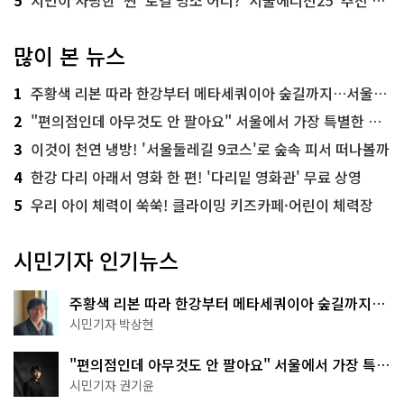
많이 본 뉴스
1
주황색 리본 따라 한강부터 메타세쿼이아 숲길까지…서울둘레길 15코스
2
"편의점인데 아무것도 안 팔아요" 서울에서 가장 특별한 편의점의 정체
3
이것이 천연 냉방! '서울둘레길 9코스'로 숲속 피서 떠나볼까
4
한강 다리 아래서 영화 한 편! '다리밑 영화관' 무료 상영
5
우리 아이 체력이 쑥쑥! 클라이밍 키즈카페·어린이 체력장
시민기자 인기뉴스
주황색 리본 따라 한강부터 메타세쿼이아 숲길까지…
서울둘레길 15코스
시민기자 박상현
"편의점인데 아무것도 안 팔아요" 서울에서 가장 특별
한 편의점의 정체
시민기자 권기윤