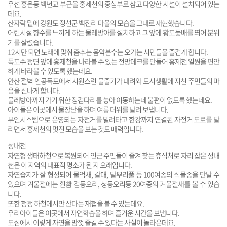
우선 홍은동 백년교 부근을 홍제천의 중심부로 삼고 다양한 시설이 설치되어 있는
데요.
산자락 밑에 강원도 정선군 백전리 마을의 모습을 그대로 재현했습니다.
어린시절 향수를 느끼게 하는 물레방아를 설치하고 그 앞에 황포돛배를 띄어 분위
기를 살렸습니다.
12시만 되면 노래에 맞춰 춤추는 음악분수는 오가는 시민들을 즐겁게 합니다.
폭포수 정면 앞에 홍제천을 바라볼 수 있는 전망데크를 만들어 홍제천 일원을 편안
하게 바라볼 수 있도록 했는데요.
안산 절벽 인공폭포에서 시원스런 물줄기가 내려와 도시생활에 지친 주민들의 마
음을 신나게 합니다.
물레방아까지 가기 위한 징검다리를 놓아 이동하는데 불편이 없도록 했는데요.
아이들은 이곳에서 물장난을 하며 여름 더위를 날려 보냅니다.
무인시스템으로 운영되는 자전거를 빌려타고 한강까지 연결된 자전거 도로를 달
리면서 홍제천의 멋진 모습을 보는 것도 매력입니다.
성내천
자연형 생태하천으로 복원되어 인근 주민들이 즐겨 찾는 휴식처로 자리 잡은 성내
천은 이 지역의 대표적 명소가 된 지 오래입니다.
자연습지가 잘 형성되어 물억새, 갈대, 달뿌리풀 등 100여종의 식물종을 만날 수
있으며 겨울철에는 흰뺨 검둥오리, 청둥오리등 20여종의 겨울철새를 볼 수 있습
니다.
또한 청정 하천에서만 산다는 재첩을 볼 수 있는데요.
우리아이들은 이곳에서 자연학습을 하며 즐거운 시간을 보냅니다.
도심에서 이렇게 자연을 맘껏 즐길 수 있다는 사실이 놀라운데요.