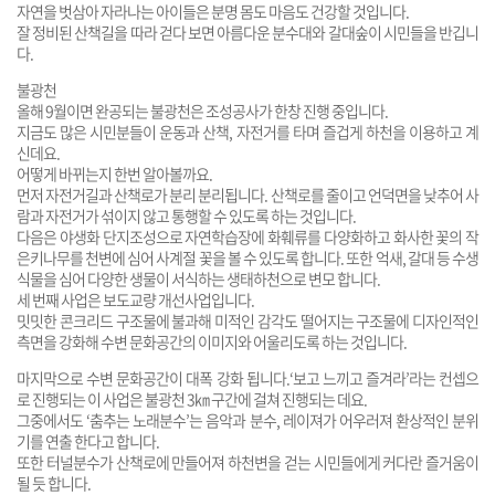
자연을 벗삼아 자라나는 아이들은 분명 몸도 마음도 건강할 것입니다.
잘 정비된 산책길을 따라 걷다 보면 아름다운 분수대와 갈대숲이 시민들을 반깁니
다.
불광천
올해 9월이면 완공되는 불광천은 조성공사가 한창 진행 중입니다.
지금도 많은 시민분들이 운동과 산책, 자전거를 타며 즐겁게 하천을 이용하고 계
신데요.
어떻게 바뀌는지 한번 알아볼까요.
먼저 자전거길과 산책로가 분리 분리됩니다. 산책로를 줄이고 언덕면을 낮추어 사
람과 자전거가 섞이지 않고 통행할 수 있도록 하는 것입니다.
다음은 야생화 단지조성으로 자연학습장에 화훼류를 다양화하고 화사한 꽃의 작
은키나무를 천변에 심어 사계절 꽃을 볼 수 있도록 합니다. 또한 억새, 갈대 등 수생
식물을 심어 다양한 생물이 서식하는 생태하천으로 변모 합니다.
세 번째 사업은 보도교량 개선사업입니다.
밋밋한 콘크리드 구조물에 불과해 미적인 감각도 떨어지는 구조물에 디자인적인
측면을 강화해 수변 문화공간의 이미지와 어울리도록 하는 것입니다.
마지막으로 수변 문화공간이 대폭 강화 됩니다.‘보고 느끼고 즐겨라’라는 컨셉으
로 진행되는 이 사업은 불광천 3㎞ 구간에 걸쳐 진행되는 데요.
그중에서도 ‘춤추는 노래분수’는 음악과 분수, 레이져가 어우러져 환상적인 분위
기를 연출 한다고 합니다.
또한 터널분수가 산책로에 만들어져 하천변을 걷는 시민들에게 커다란 즐거움이
될 듯 합니다.