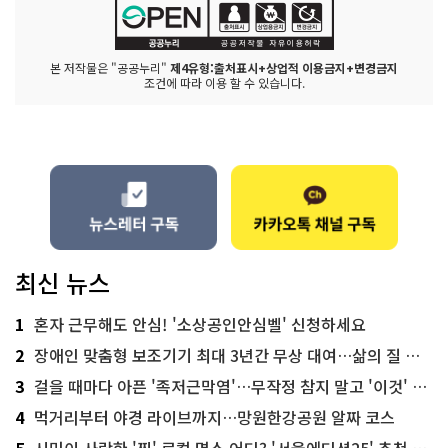
본 저작물은 "공공누리"
제4유형:출처표시+상업적 이용금지+변경금지
조건에 따라 이용 할 수 있습니다.
최신 뉴스
1
혼자 근무해도 안심! '소상공인안심벨' 신청하세요
2
장애인 맞춤형 보조기기 최대 3년간 무상 대여…삶의 질 높인다
3
걸을 때마다 아픈 '족저근막염'…무작정 참지 말고 '이것' 해보세요!
4
먹거리부터 야경 라이브까지…망원한강공원 알짜 코스
5
시민이 사랑한 '찐' 로컬 명소 어디? '서울에디션25' 추천 코스