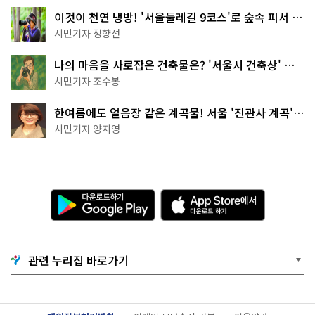
이것이 천연 냉방! '서울둘레길 9코스'로 숲속 피서 떠
나볼까
시민기자 정향선
나의 마음을 사로잡은 건축물은? '서울시 건축상' 수
상작 공개!
시민기자 조수봉
한여름에도 얼음장 같은 계곡물! 서울 '진관사 계곡'이
천국이네~
시민기자 양지영
다
A
운
p
로
p
드
S
하
t
기
o
G
r
o
e
관련 누리집 바로가기
o
에
g
서
l
다
e
운
P
로
l
드