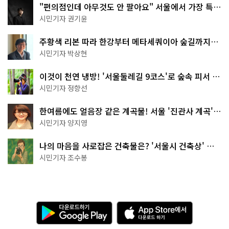
"편의점인데 아무것도 안 팔아요" 서울에서 가장 특별
한 편의점의 정체
시민기자 권기윤
주황색 리본 따라 한강부터 메타세쿼이아 숲길까지…
서울둘레길 15코스
시민기자 박상현
이것이 천연 냉방! '서울둘레길 9코스'로 숲속 피서 떠
나볼까
시민기자 정향선
한여름에도 얼음장 같은 계곡물! 서울 '진관사 계곡'이
천국이네~
시민기자 양지영
나의 마음을 사로잡은 건축물은? '서울시 건축상' 수
상작 공개!
시민기자 조수봉
다
A
운
p
로
p