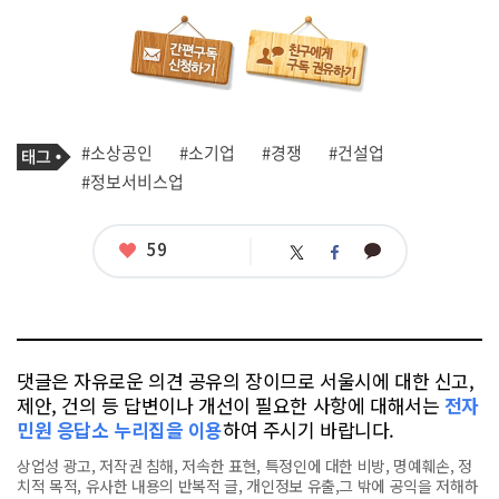
기
태
#소상공인
#소기업
#경쟁
#건설업
사
그
관
#정보서비스업
련
태
그
좋
59
카
트
페
아
카
위
이
요
오
터
스
톡
북
댓글은 자유로운 의견 공유의 장이므로 서울시에 대한 신고,
제안, 건의 등 답변이나 개선이 필요한 사항에 대해서는
전자
민원 응답소 누리집을 이용
하여 주시기 바랍니다.
상업성 광고, 저작권 침해, 저속한 표현, 특정인에 대한 비방, 명예훼손, 정
치적 목적, 유사한 내용의 반복적 글, 개인정보 유출,그 밖에 공익을 저해하