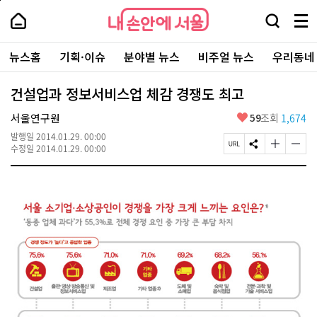
본
페
내
문
이
내
손
검
메
바
지
손
안
색
뉴
로
상
안
주
에
창
전
가
단
에
뉴스홈
기획·이슈
분야별 뉴스
비주얼 뉴스
우리동네
요
서
열
체
기
으
서
서
울
기
보
로
울
비
기
이
-
건설업과 정보서비스업 체감 경쟁도 최고
스
동
서
바
울
좋
서울연구원
59
조회
1,674
로
시
아
가
대
발행일
2014.01.29. 00:00
요
기
페
S
글
글
표
수정일
2014.01.29. 00:00
이
N
자
자
소
지
S
크
크
통
U
공
기
기
포
R
유
크
작
털
L
하
게
게
복
기
변
변
사
경
경
하
하
기
기