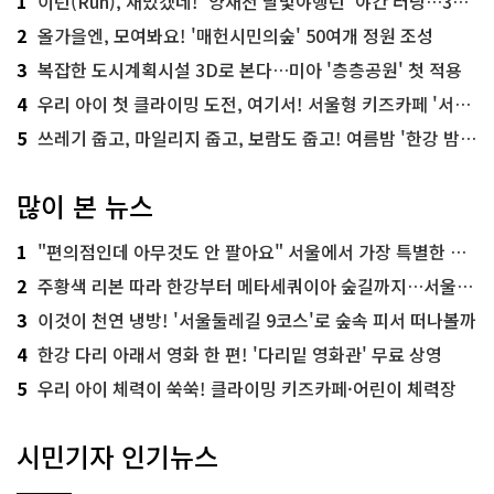
1
이런(Run), 재밌겠네! '양재천 달빛야행런' 야간 러닝…300명 모집
2
올가을엔, 모여봐요! '매헌시민의숲' 50여개 정원 조성
3
복잡한 도시계획시설 3D로 본다…미아 '층층공원' 첫 적용
4
우리 아이 첫 클라이밍 도전, 여기서! 서울형 키즈카페 '서울가족플라자점'
5
쓰레기 줍고, 마일리지 줍고, 보람도 줍고! 여름밤 '한강 밤마실 줍깅'
많이 본 뉴스
1
"편의점인데 아무것도 안 팔아요" 서울에서 가장 특별한 편의점의 정체
2
주황색 리본 따라 한강부터 메타세쿼이아 숲길까지…서울둘레길 15코스
3
이것이 천연 냉방! '서울둘레길 9코스'로 숲속 피서 떠나볼까
4
한강 다리 아래서 영화 한 편! '다리밑 영화관' 무료 상영
5
우리 아이 체력이 쑥쑥! 클라이밍 키즈카페·어린이 체력장
시민기자 인기뉴스