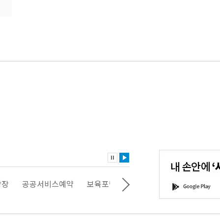
내
손
안
에
'서
광장
공공서비스예약
보육포털
일자리포털
문화포털
G
울'을
o
다
o
운
g
로
l
드