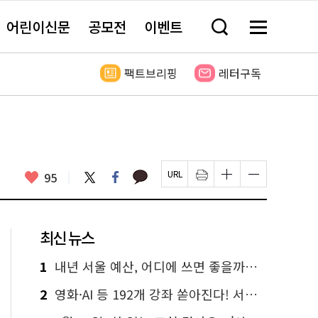
어린이신문
공모전
이벤트
검
메
색
뉴
창
전
열
체
팩트브리핑
레터구독
기
보
기
카
좋
트
페
95
페
인
글
글
카
위
이
아
이
쇄
자
자
오
터
스
요
지
하
크
크
톡
북
U
기
기
기
R
새
크
작
L
창
게
게
최신 뉴스
복
열
변
변
사
림
경
경
하
하
1
내년 서울 예산, 어디에 쓰면 좋을까요? 온라인 투표
기
기
2
영화·AI 등 192개 강좌 쏟아진다! 서울시민대학 선착순 신청