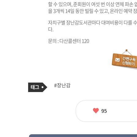
할 수 있으며, 준회원이 여섯 번 이상 연체 파손
을 3개씩 14일 동안 빌릴 수 있고, 온라인 예약
자치구별 장난감도서관마다 대여비용이 다를 수 
다.
문의 : 다산콜센터 120
기
태
#장난감
사
그
관
련
태
그
좋
95
아
요