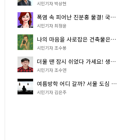
시민기자 박상현
폭염 속 피어난 진분홍 물결! 국립중앙박물관 배롱나무 명소
시민기자 최정윤
나의 마음을 사로잡은 건축물은? '서울시 건축상' 수상작 공개!
시민기자 조수봉
더울 땐 잠시 쉬었다 가세요! 생수 냉장고부터 해피소·무더위쉼터까지
시민기자 조수연
여름방학 어디 갈까? 서울 도심 무료 실내 여행 코스 추천
시민기자 김은주