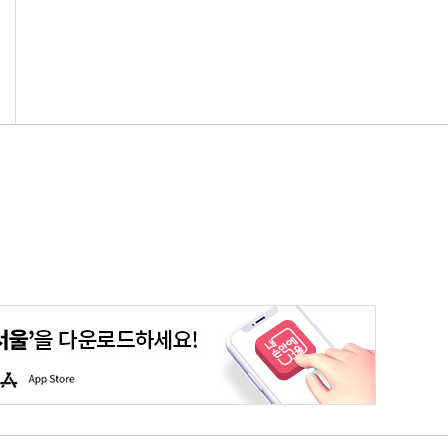
평생학습포털
청년포털
대기환경정보
에코마일리지
A
p
p
S
t