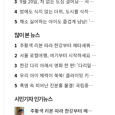
3
9월 20일, 차 없는 도심 걸어요…'서울 걷자 페스티벌' 선착순 5천명
4
밤에도 식지 않는 더위, 도시를 식히는 시원한 해법은?
5
채소 싫어하는 아이도 즐겁게 냠냠! '찾아가는 서울시 식생활 교육' 현장
많이 본 뉴스
1
주황색 리본 따라 한강부터 메타세쿼이아 숲길까지…서울둘레길 15코스
2
서울 로컬여행, 여기부터 시작하세요 '서울에디션25'
3
한강 다리 아래서 영화 한 편! '다리밑 영화관' 무료 상영
4
우리 아이 체력이 쑥쑥! 클라이밍 키즈카페·어린이 체력장
5
폭염 속 피어난 진분홍 물결! 국립중앙박물관 배롱나무 명소
시민기자 인기뉴스
주황색 리본 따라 한강부터 메타세쿼이아 숲길까지…서울둘레길 15코스