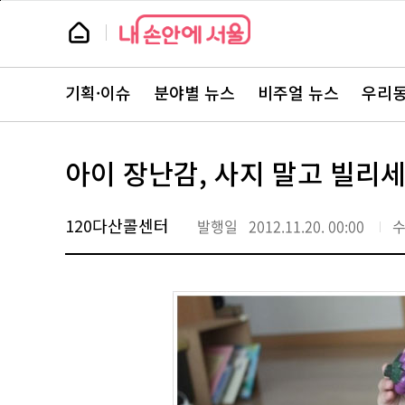
본
페
문
이
뉴
바
지
스
로
상
룸
가
단
뉴
기
으
스
로
기획·이슈
분야별 뉴스
비주얼 뉴스
우리동
주
이
요
동
서
비
스
아이 장난감, 사지 말고 빌리
바
로
가
기
120다산콜센터
발행일
2012.11.20. 00:00