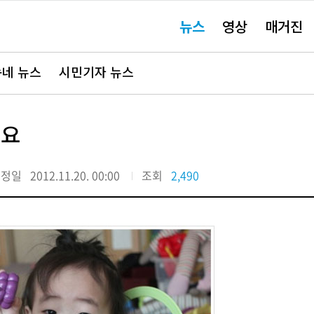
주
뉴스
영상
매거진
요
서
비
스
바
네 뉴스
시민기자 뉴스
로
가
기"
세요
수정일
2012.11.20. 00:00
조회
2,490