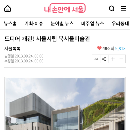
본
페
내
문
이
내
손
검
메
바
지
손
안
색
뉴
로
상
안
주
에
창
전
가
단
에
뉴스홈
기획·이슈
분야별 뉴스
비주얼 뉴스
우리동네
요
서
열
체
기
으
서
서
울
기
보
로
울
비
기
이
-
드디어 개관! 서울시립 북서울미술관
스
동
서
바
울
좋
서울톡톡
49
조회
5,818
로
시
아
가
대
발행일
2013.09.24. 00:00
요
기
페
S
글
글
표
수정일
2013.09.24. 00:00
이
N
자
자
소
지
S
크
크
통
U
공
기
기
포
R
유
크
작
털
L
하
게
게
복
기
변
변
사
경
경
하
하
기
기