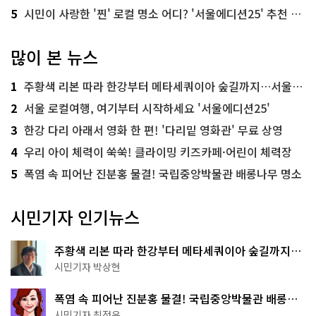
5
시민이 사랑한 '찐' 로컬 명소 어디? '서울에디션25' 추천 코스
많이 본 뉴스
1
주황색 리본 따라 한강부터 메타세쿼이아 숲길까지…서울둘레길 15코스
2
서울 로컬여행, 여기부터 시작하세요 '서울에디션25'
3
한강 다리 아래서 영화 한 편! '다리밑 영화관' 무료 상영
4
우리 아이 체력이 쑥쑥! 클라이밍 키즈카페·어린이 체력장
5
폭염 속 피어난 진분홍 물결! 국립중앙박물관 배롱나무 명소
시민기자 인기뉴스
주황색 리본 따라 한강부터 메타세쿼이아 숲길까지…
서울둘레길 15코스
시민기자 박상현
폭염 속 피어난 진분홍 물결! 국립중앙박물관 배롱나
무 명소
시민기자 최정윤