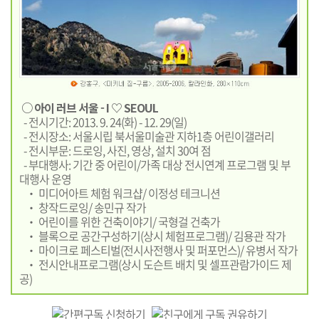
○ 아이 러브 서울 - I ♡ SEOUL
- 전시기간: 2013. 9. 24(화) - 12. 29(일)
- 전시장소: 서울시립 북서울미술관 지하1층 어린이갤러리
- 전시부문: 드로잉, 사진, 영상, 설치 30여 점
- 부대행사: 기간 중 어린이/가족 대상 전시연계 프로그램 및 부
대행사 운영
‧ 미디어아트 체험 워크샵/ 이정성 테크니션
‧ 창작드로잉/ 송민규 작가
‧ 어린이를 위한 건축이야기/ 국형걸 건축가
‧ 블록으로 공간구성하기(상시 체험프로그램)/ 김용관 작가
‧ 마이크로 페스티벌(전시사전행사 및 퍼포먼스)/ 유병서 작가
‧ 전시안내프로그램(상시 도슨트 배치 및 셀프관람가이드 제
공)