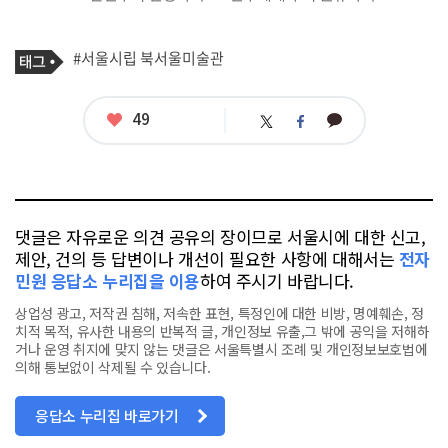
기
태
#서울시립 북서울미술관
사
그
관
련
태
좋
49
카
트
페
그
아
카
위
이
요
오
터
스
톡
북
댓글은 자유로운 의견 공유의 장이므로 서울시에 대한 신고,
제안, 건의 등 답변이나 개선이 필요한 사항에 대해서는
전자
민원 응답소 누리집을 이용
하여 주시기 바랍니다.
상업성 광고, 저작권 침해, 저속한 표현, 특정인에 대한 비방, 명예훼손, 정
치적 목적, 유사한 내용의 반복적 글, 개인정보 유출,그 밖에 공익을 저해하
거나 운영 취지에 맞지 않는 댓글은 서울특별시 조례 및 개인정보보호법에
의해 통보없이 삭제될 수 있습니다.
응답소 누리집 바로가기