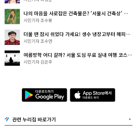
나의 마음을 사로잡은 건축물은? '서울시 건축상' 수
상작 공개!
시민기자 조수봉
더울 땐 잠시 쉬었다 가세요! 생수 냉장고부터 해피소
·무더위쉼터까지
시민기자 조수연
여름방학 어디 갈까? 서울 도심 무료 실내 여행 코스
추천
시민기자 김은주
다
A
운
p
로
p
드
S
하
t
기
o
관련 누리집 바로가기
G
r
o
e
o
에