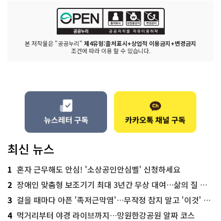
본 저작물은 "공공누리"
제4유형:출처표시+상업적 이용금지+변경금지
조건에 따라 이용 할 수 있습니다.
최신 뉴스
1
혼자 근무해도 안심! '소상공인안심벨' 신청하세요
2
장애인 맞춤형 보조기기 최대 3년간 무상 대여…삶의 질 높인다
3
걸을 때마다 아픈 '족저근막염'…무작정 참지 말고 '이것' 해보세요!
4
먹거리부터 야경 라이브까지…망원한강공원 알짜 코스