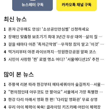
최신 뉴스
1
혼자 근무해도 안심! '소상공인안심벨' 신청하세요
2
장애인 맞춤형 보조기기 최대 3년간 무상 대여…삶의 질 높인다
3
걸을 때마다 아픈 '족저근막염'…무작정 참지 말고 '이것' 해보세요!
4
먹거리부터 야경 라이브까지…망원한강공원 알짜 코스
5
시민이 사랑한 '찐' 로컬 명소 어디? '서울에디션25' 추천 코스
많이 본 뉴스
1
주황색 리본 따라 한강부터 메타세쿼이아 숲길까지…서울둘레길 15코스
2
"편의점인데 아무것도 안 팔아요" 서울에서 가장 특별한 편의점의 정체
3
한강 다리 아래서 영화 한 편! '다리밑 영화관' 무료 상영
4
우리 아이 체력이 쑥쑥! 클라이밍 키즈카페·어린이 체력장