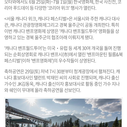
오타와에서도 6월 25일(화)~7월 1일(월) 한국영화제, 한국 사진전, 코
리아 푸드데이 등 다양한 '코리아 위크' 행사가 열린다.
<서울 캐나다 위크, 캐나다 페스티벌>은 서울시와 주한 캐나다 대사
관, 캐나다 관광청영화제그리고 경북 울주군이 공동 개최한다. 특히
이번 캐나다 밴프영화제 상영은 '캐나다 밴프월드투어' 영화들을 상
영하고 있는 경북 울주군의 협조아래 이뤄지게 됐다.
'캐나다 밴프월드투어'는 미국‧유럽 등 세계 30여 개국을 돌며 진행
되는 순회상영회로 캐나다 밴프시(市)에서 열린 '밴프마운틴 필름&북
페스티벌'(이하 '밴프영화제')의 우수작들이 상영된다.
축하공연은 29일(토) 저녁 7시 30분부터 청계광장에서 펼쳐진다. 캐
나다 홍보대사인 탤런트 박재민 씨의 사회로 진행되며, 캐나다 출신
가수인 JK김동욱, 캐나다 출신이자 홍보대사로 활동 중인 가수 지나
와 쉐인이 무대에 올라 축하공연을 선보인다.