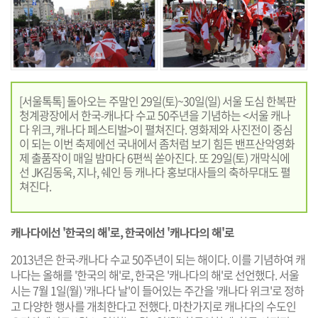
[서울톡톡] 돌아오는 주말인 29일(토)~30일(일) 서울 도심 한복판
청계광장에서 한국-캐나다 수교 50주년을 기념하는 <서울 캐나
다 위크, 캐나다 페스티벌>이 펼쳐진다. 영화제와 사진전이 중심
이 되는 이번 축제에선 국내에서 좀처럼 보기 힘든 밴프산악영화
제 출품작이 매일 밤마다 6편씩 쏟아진다. 또 29일(토) 개막식에
선 JK김동욱, 지나, 쉐인 등 캐나다 홍보대사들의 축하무대도 펼
쳐진다.
캐나다에선 '한국의 해'로, 한국에선 '캐나다의 해'로
2013년은 한국-캐나다 수교 50주년이 되는 해이다. 이를 기념하여 캐
나다는 올해를 '한국의 해'로, 한국은 '캐나다의 해'로 선언했다. 서울
시는 7월 1일(월) '캐나다 날'이 들어있는 주간을 '캐나다 위크'로 정하
고 다양한 행사를 개최한다고 전했다. 마찬가지로 캐나다의 수도인