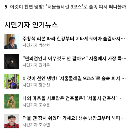
5
이것이 천연 냉방! '서울둘레길 9코스'로 숲속 피서 떠나볼까
시민기자 인기뉴스
주황색 리본 따라 한강부터 메타세쿼이아 숲길까지…
서울둘레길 15코스
시민기자 박상현
"편의점인데 아무것도 안 팔아요" 서울에서 가장 특별
한 편의점의 정체
시민기자 권기윤
이것이 천연 냉방! '서울둘레길 9코스'로 숲속 피서 떠
나볼까
시민기자 정향선
나의 마음을 사로잡은 건축물은? '서울시 건축상' 수
상작 공개!
시민기자 조수봉
더울 땐 잠시 쉬었다 가세요! 생수 냉장고부터 해피소
·무더위쉼터까지
시민기자 조수연