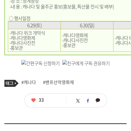
-장 소 : 청계광장
-내 용 : 캐나다 및 울주군 홍보(홍보물, 특산물 전시 및 배부)
○ 행사일정
6.29(토)
6.30(일)
-캐나다 위크 개막식
-캐나다영화제
-캐나다영화제
-캐나다 
-캐나다사진전
-캐나다사진전
-캐나다사진
-홍보관
-홍보관
기
태
#캐나다
#밴프산악영화제
사
그
관
련
태
좋
33
카
트
페
그
아
카
위
이
요
오
터
스
톡
북