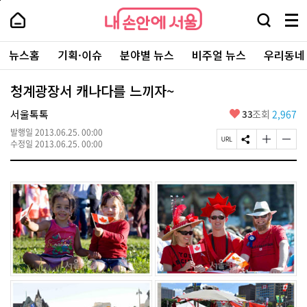
본
페
내
문
이
내
손
검
메
바
지
손
안
색
뉴
로
상
안
주
에
창
전
가
단
에
뉴스홈
기획·이슈
분야별 뉴스
비주얼 뉴스
우리동네
요
서
열
체
기
으
서
서
울
기
보
로
울
비
기
이
-
청계광장서 캐나다를 느끼자~
스
동
서
바
울
좋
서울톡톡
33
조회
2,967
로
시
아
가
대
발행일
2013.06.25. 00:00
요
기
페
S
글
글
표
수정일
2013.06.25. 00:00
이
N
자
자
소
지
S
크
크
통
U
공
기
기
포
R
유
크
작
털
L
하
게
게
복
기
변
변
사
경
경
하
하
기
기