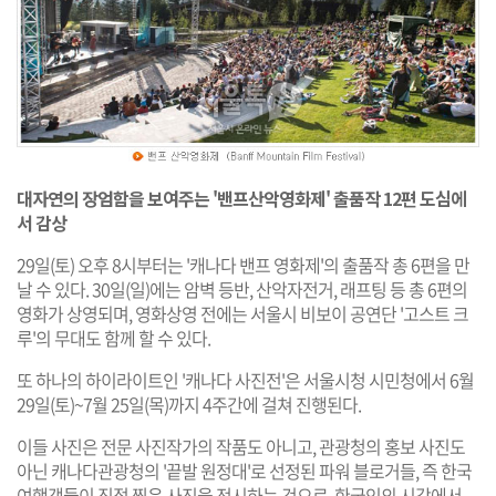
대자연의 장엄함을 보여주는 '밴프산악영화제' 출품작 12편 도심에
서 감상
29일(토) 오후 8시부터는 '캐나다 밴프 영화제'의 출품작 총 6편을 만
날 수 있다. 30일(일)에는 암벽 등반, 산악자전거, 래프팅 등 총 6편의
영화가 상영되며, 영화상영 전에는 서울시 비보이 공연단 '고스트 크
루'의 무대도 함께 할 수 있다.
또 하나의 하이라이트인 '캐나다 사진전'은 서울시청 시민청에서 6월
29일(토)~7월 25일(목)까지 4주간에 걸쳐 진행된다.
이들 사진은 전문 사진작가의 작품도 아니고, 관광청의 홍보 사진도
아닌 캐나다관광청의 '끝발 원정대'로 선정된 파워 블로거들, 즉 한국
여행객들이 직접 찍은 사진을 전시하는 것으로, 한국인의 시각에서