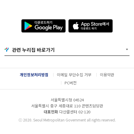
다
A
운
p
로
p
드
S
하
t
기
o
관련 누리집 바로가기
G
r
o
e
o
에
g
서
l
다
개인정보처리방침
이메일 무단수집 거부
이용약관
e
운
P
로
PC버전
l
드
a
하
y
기
서울특별시청 04524
서울특별시 중구 세종대로 110 콘텐츠담당관
대표전화
다산콜센터
02-120
ⓒ
2020. Seoul Metropolitan Government all rights reserved.