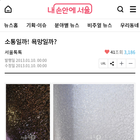
본
페
내
문
이
내
손
검
메
바
지
손
안
색
뉴
로
상
안
주
에
창
전
가
단
에
뉴스홈
기획·이슈
분야별 뉴스
비주얼 뉴스
우리동네
요
서
열
체
기
으
서
서
울
기
보
로
울
비
기
이
-
소통일까! 욕망일까?
스
동
서
바
울
좋
서울톡톡
41
조회
3,186
로
시
아
가
대
발행일
2013.01.10. 00:00
요
기
페
S
글
글
표
수정일
2013.01.10. 00:00
이
N
자
자
소
지
S
크
크
통
U
공
기
기
포
R
유
크
작
털
L
하
게
게
복
기
변
변
사
경
경
하
하
기
기