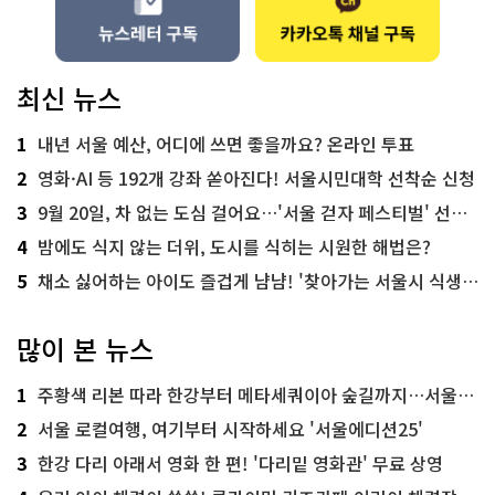
최신 뉴스
1
내년 서울 예산, 어디에 쓰면 좋을까요? 온라인 투표
2
영화·AI 등 192개 강좌 쏟아진다! 서울시민대학 선착순 신청
3
9월 20일, 차 없는 도심 걸어요…'서울 걷자 페스티벌' 선착순 5천명
4
밤에도 식지 않는 더위, 도시를 식히는 시원한 해법은?
5
채소 싫어하는 아이도 즐겁게 냠냠! '찾아가는 서울시 식생활 교육' 현장
많이 본 뉴스
1
주황색 리본 따라 한강부터 메타세쿼이아 숲길까지…서울둘레길 15코스
2
서울 로컬여행, 여기부터 시작하세요 '서울에디션25'
3
한강 다리 아래서 영화 한 편! '다리밑 영화관' 무료 상영