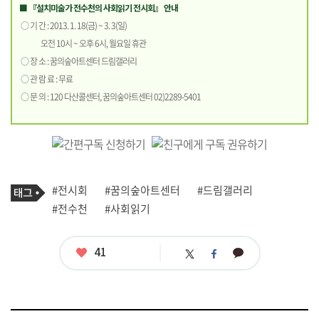
■ 『설치미술가 전수천의 사회읽기 전시회』 안내
○ 기 간 : 2013. 1. 18(금) ~ 3. 3(일)
오전 10시 ~ 오후 6시, 월요일 휴관
○ 장 소 : 꿈의숲아트센터 드림갤러리
○ 관 람 료 : 무료
○ 문 의 : 120 다산콜센터, 꿈의숲아트센터 02)2289-5401
기
태
#전시회
#꿈의숲아트센터
#드림갤러리
사
그
관
#전수천
#사회읽기
련
태
그
좋
41
카
트
페
아
카
위
이
요
오
터
스
톡
북