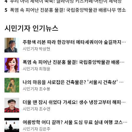
4
우리 아이 체력이 쑥쑥! 클라이밍 키즈카페·어린이 체력장
5
폭염 속 피어난 진분홍 물결! 국립중앙박물관 배롱나무 명소
시민기자 인기뉴스
주황색 리본 따라 한강부터 메타세쿼이아 숲길까지…
서울둘레길 15코스
시민기자 박상현
폭염 속 피어난 진분홍 물결! 국립중앙박물관 배롱나
무 명소
시민기자 최정윤
나의 마음을 사로잡은 건축물은? '서울시 건축상' 수
상작 공개!
시민기자 조수봉
더울 땐 잠시 쉬었다 가세요! 생수 냉장고부터 해피소
·무더위쉼터까지
시민기자 조수연
여름방학 어디 갈까? 서울 도심 무료 실내 여행 코스
추천
시민기자 김은주