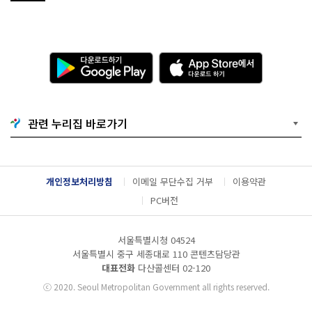
다
A
운
p
로
p
드
S
하
t
기
o
관련 누리집 바로가기
G
r
o
e
o
에
g
서
l
다
개인정보처리방침
이메일 무단수집 거부
이용약관
e
운
P
로
PC버전
l
드
a
하
y
기
서울특별시청 04524
서울특별시 중구 세종대로 110 콘텐츠담당관
대표전화
다산콜센터
02-120
ⓒ
2020. Seoul Metropolitan Government all rights reserved.