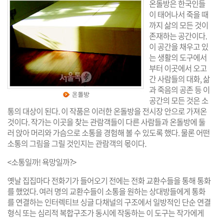
온돌방은 한국인들
이 태어나서 죽을 때
까지 삶의 모든 것이
존재하는 공간이다.
이 공간을 채우고 있
는 생활의 도구에서
부터 이곳에서 오고
간 사람들의 대화, 삶
과 죽음의 공존 등 이
공간의 모든 것은 소
통의 대상이 된다. 이 작품은 이러한 온돌방을 전시장 안으로 가져온
것이다. 작가는 이곳을 찾는 관람객들이 다른 사람들과 온돌방에 둘
러 앉아 머리와 가슴으로 소통을 경험해 볼 수 있도록 했다. 물론 어떤
소통의 그림을 그릴 것인지는 관람객의 몫이다.
<소통일까! 욕망일까?>
옛날 집집마다 전화기가 들어오기 전에는 전화 교환수들을 통해 통화
를 했었다. 여러 명의 교환수들이 소통을 원하는 상대방들에게 통화
를 연결하는 인터렉티브 싱글 다채널의 구조에서 일방적인 단순 연결
형식 또는 심리적 복합구조가 동시에 작동하는 이 도구는 작가에게