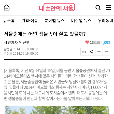
본
페
내
문
이
내
손
검
메
바
지
손
안
색
뉴
로
상
안
주
에
창
전
가
단
에
뉴스홈
기획·이슈
분야별 뉴스
비주얼 뉴스
우리동네
요
서
열
체
기
으
서
서
울
기
보
로
울
비
기
이
-
서울숲에는 어떤 생물종이 살고 있을까?
스
동
서
바
울
좋
시민기자 임근영
13
조회
1,093
로
시
아
가
대
발행일
2014.06.19. 00:00
요
기
페
S
글
글
표
수정일
2014.06.19. 00:00
이
N
자
자
소
지
S
크
크
통
U
공
기
기
포
[서울톡톡] 지난 6월 14일과 15일, 이틀 동안 서울숲공원에서 열린 20
R
유
크
작
털
L
하
게
게
14-바이오블리츠 행사에 많은 시민들과 어린 학생들이 신청, 참가한
복
기
변
변
것은 물론, 서울숲공원에 놀러온 시민들도 덩달아 참여한 경우가 많
사
경
경
았다. 올해의 2014-바이오블리츠 행사는 자연계가 아닌, 1,000만 서
하
하
기
기
울시민이 모여 사는 대도시의 도시숲에서 열려, 대도시 공원에는 어
떤 생물종들이 인간과 함께 살아가는가를 알아보는 기회가 됐다.