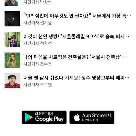
서울둘레길 15코스
시민기자 박상현
"편의점인데 아무것도 안 팔아요" 서울에서 가장 특별
한 편의점의 정체
시민기자 권기윤
이것이 천연 냉방! '서울둘레길 9코스'로 숲속 피서 떠
나볼까
시민기자 정향선
나의 마음을 사로잡은 건축물은? '서울시 건축상' 수
상작 공개!
시민기자 조수봉
더울 땐 잠시 쉬었다 가세요! 생수 냉장고부터 해피소
·무더위쉼터까지
시민기자 조수연
다
A
운
p
로
p
드
S
하
t