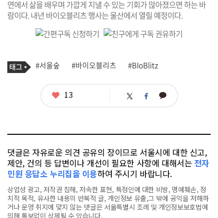
연에서 삶을 배우며 가깝게 지낼 수 있는 기회가 많아졌으면 하는 바
람이다. 내년 바이오블리츠 행사는 울산에서 열릴 예정이다.
기
태
#서울숲
#바이오블리츠
#BIoBlitz
사
그
관
련
태
좋
13
카
트
페
그
아
카
위
이
요
오
터
스
톡
북
댓글은 자유로운 의견 공유의 장이므로 서울시에 대한 신고,
제안, 건의 등 답변이나 개선이 필요한 사항에 대해서는
전자
민원 응답소 누리집을 이용
하여 주시기 바랍니다.
상업성 광고, 저작권 침해, 저속한 표현, 특정인에 대한 비방, 명예훼손, 정
치적 목적, 유사한 내용의 반복적 글, 개인정보 유출,그 밖에 공익을 저해하
거나 운영 취지에 맞지 않는 댓글은 서울특별시 조례 및 개인정보보호법에
의해 통보없이 삭제될 수 있습니다.