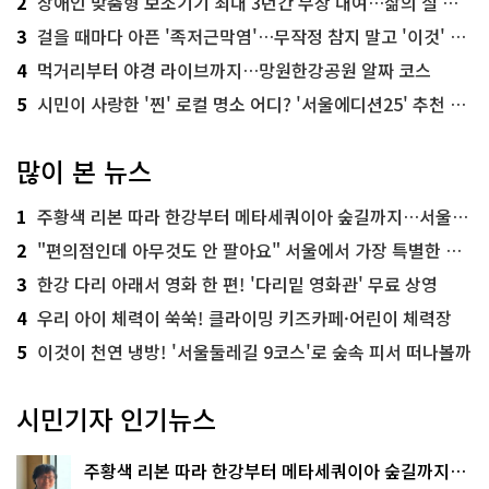
2
장애인 맞춤형 보조기기 최대 3년간 무상 대여…삶의 질 높인다
3
걸을 때마다 아픈 '족저근막염'…무작정 참지 말고 '이것' 해보세요!
4
먹거리부터 야경 라이브까지…망원한강공원 알짜 코스
5
시민이 사랑한 '찐' 로컬 명소 어디? '서울에디션25' 추천 코스
많이 본 뉴스
1
주황색 리본 따라 한강부터 메타세쿼이아 숲길까지…서울둘레길 15코스
2
"편의점인데 아무것도 안 팔아요" 서울에서 가장 특별한 편의점의 정체
3
한강 다리 아래서 영화 한 편! '다리밑 영화관' 무료 상영
4
우리 아이 체력이 쑥쑥! 클라이밍 키즈카페·어린이 체력장
5
이것이 천연 냉방! '서울둘레길 9코스'로 숲속 피서 떠나볼까
시민기자 인기뉴스
주황색 리본 따라 한강부터 메타세쿼이아 숲길까지…