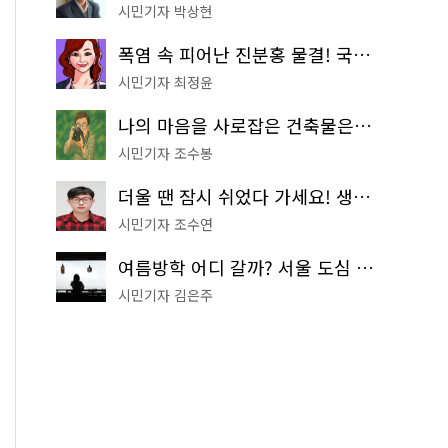
시민기자 박상현
폭염 속 피어난 진분홍 물결! 국립중앙박물관 배롱나무 명소
시민기자 최정윤
나의 마음을 사로잡은 건축물은? '서울시 건축상' 수상작 공개!
시민기자 조수봉
더울 땐 잠시 쉬었다 가세요! 생수 냉장고부터 해피소·무더위쉼터까지
시민기자 조수연
여름방학 어디 갈까? 서울 도심 무료 실내 여행 코스 추천
시민기자 김은주