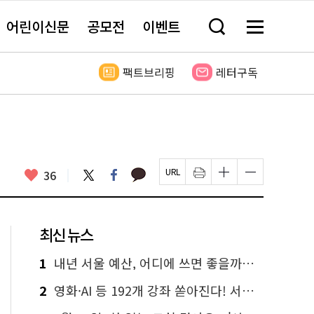
어린이신문
공모전
이벤트
검
메
색
뉴
창
전
열
체
팩트브리핑
레터구독
기
보
기
카
좋
트
페
36
페
인
글
글
카
위
이
아
이
쇄
자
자
오
터
스
요
지
하
크
크
톡
북
U
기
기
기
R
새
크
작
L
창
게
게
최신 뉴스
복
열
변
변
사
림
경
경
하
하
1
내년 서울 예산, 어디에 쓰면 좋을까요? 온라인 투표
기
기
2
영화·AI 등 192개 강좌 쏟아진다! 서울시민대학 선착순 신청