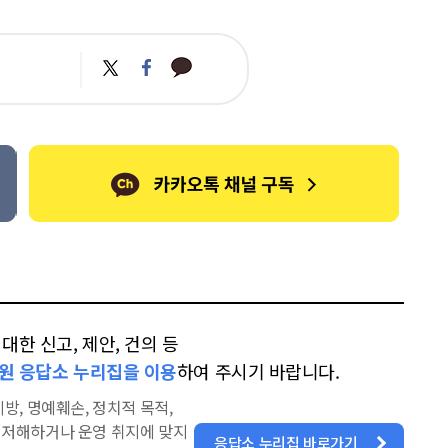
카
트
페
카
위
이
오
터
스
톡
북
한 신고, 제안, 건의 등
원 응답소 누리집을 이용
하여 주시기 바랍니다.
방, 명예훼손, 정치적 목적,
을 저해하거나 운영 취지에 맞지
응답소 누리집 바로가기