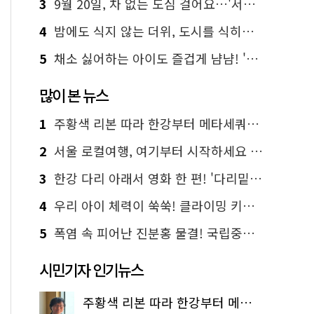
3
9월 20일, 차 없는 도심 걸어요…'서울 걷자 페스티벌' 선착순 5천명
4
밤에도 식지 않는 더위, 도시를 식히는 시원한 해법은?
5
채소 싫어하는 아이도 즐겁게 냠냠! '찾아가는 서울시 식생활 교육' 현장
많이 본 뉴스
1
주황색 리본 따라 한강부터 메타세쿼이아 숲길까지…서울둘레길 15코스
2
서울 로컬여행, 여기부터 시작하세요 '서울에디션25'
3
한강 다리 아래서 영화 한 편! '다리밑 영화관' 무료 상영
4
우리 아이 체력이 쑥쑥! 클라이밍 키즈카페·어린이 체력장
5
폭염 속 피어난 진분홍 물결! 국립중앙박물관 배롱나무 명소
시민기자 인기뉴스
주황색 리본 따라 한강부터 메타세쿼이아 숲길까지…서울둘레길 15코스