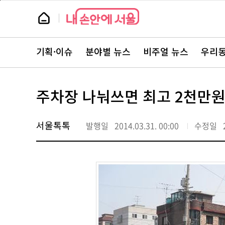
본
페
문
이
뉴
바
지
스
로
상
룸
가
단
뉴
기
으
스
로
기획·이슈
분야별 뉴스
비주얼 뉴스
우리동
주
이
요
동
서
비
스
주차장 나눠쓰면 최고 2천만원
바
로
가
기
서울톡톡
발행일
2014.03.31. 00:00
수정일