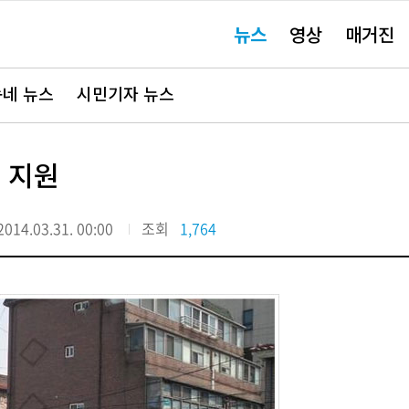
주
뉴스
영상
매거진
요
서
비
스
바
네 뉴스
시민기자 뉴스
로
가
기"
 지원
2014.03.31. 00:00
조회
1,764