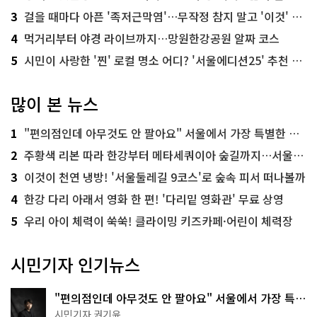
3
걸을 때마다 아픈 '족저근막염'…무작정 참지 말고 '이것' 해보세요!
4
먹거리부터 야경 라이브까지…망원한강공원 알짜 코스
5
시민이 사랑한 '찐' 로컬 명소 어디? '서울에디션25' 추천 코스
많이 본 뉴스
1
"편의점인데 아무것도 안 팔아요" 서울에서 가장 특별한 편의점의 정체
2
주황색 리본 따라 한강부터 메타세쿼이아 숲길까지…서울둘레길 15코스
3
이것이 천연 냉방! '서울둘레길 9코스'로 숲속 피서 떠나볼까
4
한강 다리 아래서 영화 한 편! '다리밑 영화관' 무료 상영
5
우리 아이 체력이 쑥쑥! 클라이밍 키즈카페·어린이 체력장
시민기자 인기뉴스
"편의점인데 아무것도 안 팔아요" 서울에서 가장 특별
한 편의점의 정체
시민기자 권기윤