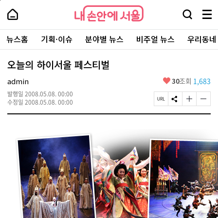
본
페
내
문
이
내
손
검
메
바
지
손
안
색
뉴
로
상
안
주
에
창
전
가
단
에
뉴스홈
기획·이슈
분야별 뉴스
비주얼 뉴스
우리동네
요
서
열
체
기
으
서
서
울
기
보
로
울
비
기
이
-
오늘의 하이서울 페스티벌
스
동
서
바
울
좋
admin
30
조회
1,683
로
시
아
가
대
발행일
2008.05.08. 00:00
요
기
페
S
글
글
표
수정일
2008.05.08. 00:00
이
N
자
자
소
지
S
크
크
통
U
공
기
기
포
R
유
크
작
털
L
하
게
게
복
기
변
변
사
경
경
하
하
기
기