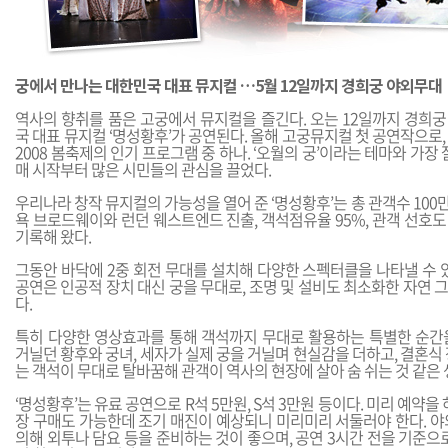
궁에서 만나는 대한민국 대표 뮤지컬 …5월 12일까지 경희궁 야외무대
역사의 향취를 품은 고궁에서 뮤지컬을 즐긴다. 오는 12일까지 경희
국 대표 뮤지컬 ‘명성황후’가 공연된다. 올해 고궁뮤지컬 첫 공연작으로
2008 봄축제의 인기 프로그램 중 하나. ‘오월의 궁’이라는 테마와 가장
매 시작부터 많은 시민들의 관심을 끌었다.
우리나라 창작 뮤지컬의 가능성을 열어 준 ‘명성황후’는 총 관객수 100만
욕 브로드웨이와 런던 웨스트엔드 진출, 객석점유율 95%, 관객 선호도
기록해 왔다.
그동안 바닥에 2중 회전 무대를 설치해 다양한 스펙터클을 나타낼 수 
공연은 인공적 장치 대신 궁을 무대로, 조명 및 설비도 최소화한 자연
다.
특히 다양한 영상효과를 통해 객석까지 무대로 활용하는 특별한 순간
거닐던 황후와 궁녀, 세자가 실제 궁을 거닐며 현실감을 더하고, 결혼식
는 객석이 무대로 탈바꿈해 관객이 역사의 현장에 살아 숨 쉬는 것 같은 
‘명성황후’는 유료 공연으로 R석 5만원, S석 3만원 등이다. 미리 예약을
장 구매도 가능한데 조기 매진이 예상되니 미리미리 서둘러야 한다. 야
의해 외투나 담요 등을 준비하는 것이 좋으며, 공연 3시간 전을 기준으