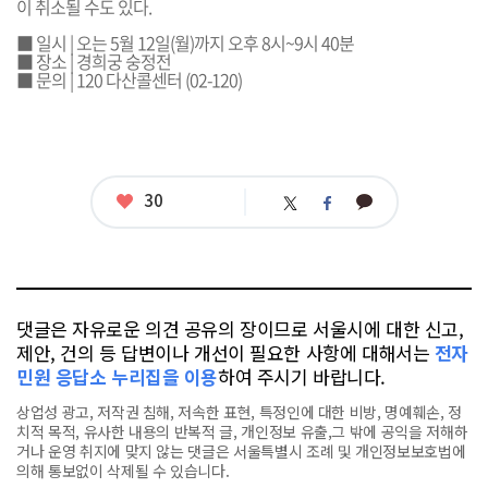
이 취소될 수도 있다.
■ 일시 | 오는 5월 12일(월)까지 오후 8시~9시 40분
■ 장소 | 경희궁 숭정전
■ 문의 | 120 다산콜센터 (02-120)
좋
30
카
트
페
아
카
위
이
요
오
터
스
톡
북
댓글은 자유로운 의견 공유의 장이므로 서울시에 대한 신고,
제안, 건의 등 답변이나 개선이 필요한 사항에 대해서는
전자
민원 응답소 누리집을 이용
하여 주시기 바랍니다.
상업성 광고, 저작권 침해, 저속한 표현, 특정인에 대한 비방, 명예훼손, 정
치적 목적, 유사한 내용의 반복적 글, 개인정보 유출,그 밖에 공익을 저해하
거나 운영 취지에 맞지 않는 댓글은 서울특별시 조례 및 개인정보보호법에
의해 통보없이 삭제될 수 있습니다.