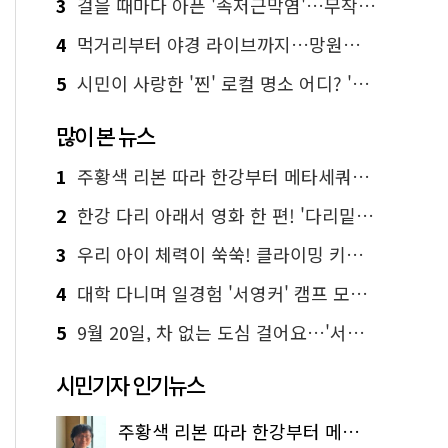
3
걸을 때마다 아픈 '족저근막염'…무작정 참지 말고 '이것' 해보세요!
4
먹거리부터 야경 라이브까지…망원한강공원 알짜 코스
5
시민이 사랑한 '찐' 로컬 명소 어디? '서울에디션25' 추천 코스
많이 본 뉴스
1
주황색 리본 따라 한강부터 메타세쿼이아 숲길까지…서울둘레길 15코스
2
한강 다리 아래서 영화 한 편! '다리밑 영화관' 무료 상영
3
우리 아이 체력이 쑥쑥! 클라이밍 키즈카페·어린이 체력장
4
대학 다니며 일경험 '서영커' 캠프 모집…전액 무료
5
9월 20일, 차 없는 도심 걸어요…'서울 걷자 페스티벌' 선착순 5천명
시민기자 인기뉴스
주황색 리본 따라 한강부터 메타세쿼이아 숲길까지…서울둘레길 15코스