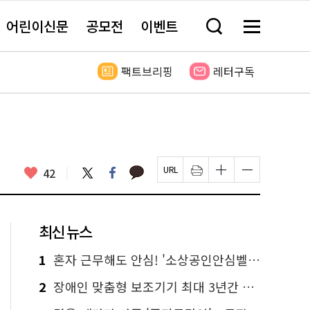
어린이신문
공모전
이벤트
검
메
색
뉴
창
전
열
체
팩트브리핑
레터구독
기
보
기
카
좋
트
페
42
페
인
글
글
카
위
이
아
이
쇄
자
자
오
터
스
요
지
하
크
크
톡
북
U
기
기
기
R
새
크
작
L
창
게
게
최신 뉴스
복
열
변
변
사
림
경
경
하
하
1
혼자 근무해도 안심! '소상공인안심벨' 신청하세요
기
기
2
장애인 맞춤형 보조기기 최대 3년간 무상 대여…삶의 질 높인다