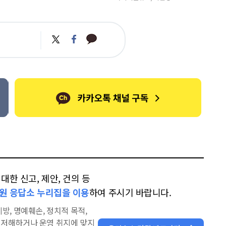
카
트
페
카
위
이
오
터
스
톡
북
한 신고, 제안, 건의 등
원 응답소 누리집을 이용
하여 주시기 바랍니다.
방, 명예훼손, 정치적 목적,
을 저해하거나 운영 취지에 맞지