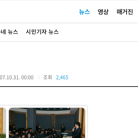
주
뉴스
영상
매거진
요
서
비
스
바
네 뉴스
시민기자 뉴스
로
가
기"
07.10.31. 00:00
조회
2,465