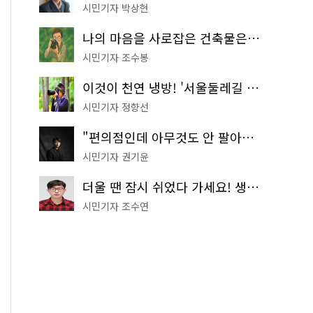
시민기자 박상현
나의 마음을 사로잡은 건축물은? '서울시 건축상' 수상작 공개!
시민기자 조수봉
이것이 천연 냉방! '서울둘레길 9코스'로 숲속 피서 떠나볼까
시민기자 정향선
"편의점인데 아무것도 안 팔아요" 서울에서 가장 특별한 편의점의 정체
시민기자 권기윤
더울 땐 잠시 쉬었다 가세요! 생수 냉장고부터 해피소·무더위쉼터까지
시민기자 조수연