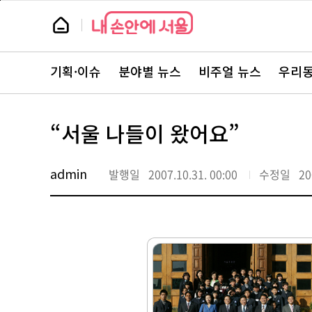
본
페
문
이
뉴
바
지
스
로
상
룸
가
단
뉴
기
으
스
로
기획·이슈
분야별 뉴스
비주얼 뉴스
우리동
주
이
요
동
서
비
스
“서울 나들이 왔어요”
바
로
가
기
admin
발행일
2007.10.31. 00:00
수정일
20