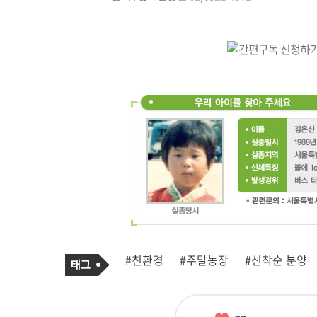
기
태
#친환경
#주말농장
#선착순 분양
사
그
관
련
태
그