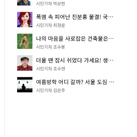
시민기자 박상현
폭염 속 피어난 진분홍 물결! 국립중앙박물관 배롱나무 명소
시민기자 최정윤
나의 마음을 사로잡은 건축물은? '서울시 건축상' 수상작 공개!
시민기자 조수봉
더울 땐 잠시 쉬었다 가세요! 생수 냉장고부터 해피소·무더위쉼터까지
시민기자 조수연
여름방학 어디 갈까? 서울 도심 무료 실내 여행 코스 추천
시민기자 김은주