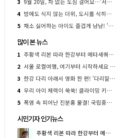
3
9월 20일, 차 없는 도심 걸어요…'서울 걷자 페스티벌' 선착순 5천명
4
밤에도 식지 않는 더위, 도시를 식히는 시원한 해법은?
5
채소 싫어하는 아이도 즐겁게 냠냠! '찾아가는 서울시 식생활 교육' 현장
많이 본 뉴스
1
주황색 리본 따라 한강부터 메타세쿼이아 숲길까지…서울둘레길 15코스
2
서울 로컬여행, 여기부터 시작하세요 '서울에디션25'
3
한강 다리 아래서 영화 한 편! '다리밑 영화관' 무료 상영
4
우리 아이 체력이 쑥쑥! 클라이밍 키즈카페·어린이 체력장
5
폭염 속 피어난 진분홍 물결! 국립중앙박물관 배롱나무 명소
시민기자 인기뉴스
주황색 리본 따라 한강부터 메타세쿼이아 숲길까지…서울둘레길 15코스