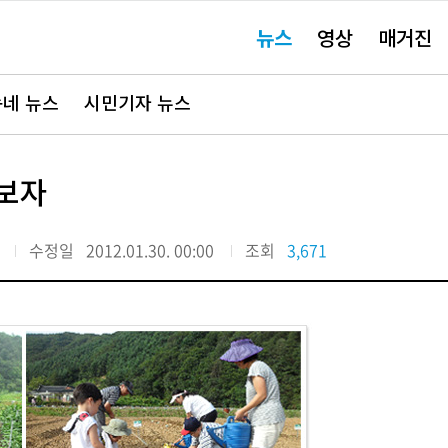
주
뉴스
영상
매거진
요
서
비
스
바
네 뉴스
시민기자 뉴스
로
가
기"
려보자
수정일
2012.01.30. 00:00
조회
3,671