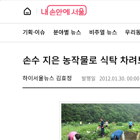
본
페
문
이
뉴
바
지
스
로
상
룸
가
단
뉴
기
으
스
로
기획·이슈
분야별 뉴스
비주얼 뉴스
우리동
주
이
요
동
서
비
스
손수 지은 농작물로 식탁 차
바
로
가
기
하이서울뉴스 김효정
발행일
2012.01.30. 00:00