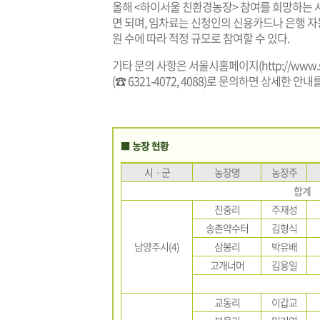
올해 <하이서울 친환경농장> 참여를 희망하는 
면 되며, 임차료는 신청인의 신용카드나 은행 자
원 수에 따라 적정 규모로 참여할 수 있다.
기타 문의 사항은 서울시홈페이지(
http://www.
(☎ 6321-4072, 4088)로 문의하면 상세한 안내
■ 농장 현황
시ㆍ군
농장명
농장주
합계
진중리
주재성
송촌약수터
김형식
남양주시(4)
삼봉리
박유배
고개너머
김용일
교동리
이갑교