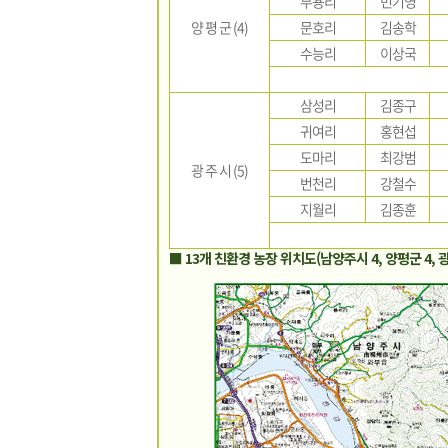
부용리
민기영
양 평 군 (4)
문호리
김송학
수능리
이상국
삼성리
김종구
귀여리
홍현섭
도마리
최강범
광 주 시 (5)
번천리
강철수
지월리
김종훈
■ 13개 친환경 농장 위치도(남양주시 4, 양평군 4, 광