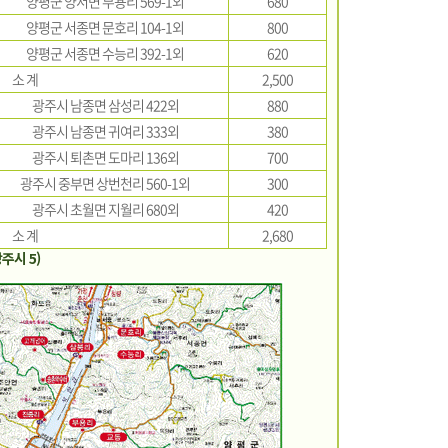
양평군 양서면 부용리 569-1외
680
양평군 서종면 문호리 104-1외
800
양평군 서종면 수능리 392-1외
620
소 계
2,500
광주시 남종면 삼성리 422외
880
광주시 남종면 귀여리 333외
380
광주시 퇴촌면 도마리 136외
700
광주시 중부면 상번천리 560-1외
300
광주시 초월면 지월리 680외
420
소 계
2,680
주시 5)