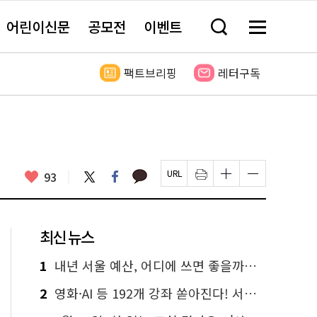
어린이신문
공모전
이벤트
검
메
색
뉴
창
전
열
체
팩트브리핑
레터구독
기
보
기
카
좋
트
페
93
페
인
글
글
카
위
이
아
이
쇄
자
자
오
터
스
요
지
하
크
크
톡
북
U
기
기
기
R
새
크
작
L
창
게
게
최신 뉴스
복
열
변
변
사
림
경
경
하
하
1
내년 서울 예산, 어디에 쓰면 좋을까요? 온라인 투표
기
기
2
영화·AI 등 192개 강좌 쏟아진다! 서울시민대학 선착순 신청