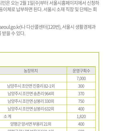
시민은 오는 2월 1일(수)부터 서울시홈페이지에서 신청하
동이체로 납부하면 된다. 서울시 소재 직장 및 단체는 회
seoul.go.kr
)나 다산콜센터(120번), 서울시 생활경제과
를 받을 수 있다.
농장위치
운영구획수
7,000
남양주시 조안면 진중리 82-1외
300
남양주시 조안면 송촌리 964외
370
남양주시 조안면 삼봉리 330외
750
남양주시 조안면 삼봉리 632외
400
소 계
1,820
양평군 양서면 부용리 21외
400