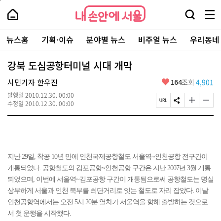
본
페
내
문
이
내
손
검
메
바
지
손
안
색
뉴
로
상
안
주
에
창
전
가
단
에
뉴스홈
기획·이슈
분야별 뉴스
비주얼 뉴스
우리동네
요
서
열
체
기
으
서
서
울
기
보
로
울
비
기
이
-
강북 도심공항터미널 시대 개막
스
동
서
바
울
좋
시민기자 한우진
164
조회
4,901
로
시
아
가
대
발행일
2010.12.30. 00:00
요
기
페
S
글
글
표
수정일
2010.12.30. 00:00
이
N
자
자
소
지
S
크
크
통
U
공
기
기
포
R
유
크
작
털
L
하
게
게
복
기
변
변
지난 29일, 착공 10년 만에 인천국제공항철도 서울역~인천공항 전구간이
사
경
경
개통되었다. 공항철도의 김포공항~인천공항 구간은 지난 2007년 3월 개통
하
하
기
기
되었으며, 이번에 서울역~김포공항 구간이 개통됨으로써 공항철도는 명실
상부하게 서울과 인천 북부를 최단거리로 잇는 철도로 자리 잡았다. 이날
인천공항역에서는 오전 5시 20분 열차가 서울역을 향해 출발하는 것으로
서 첫 운행을 시작했다.