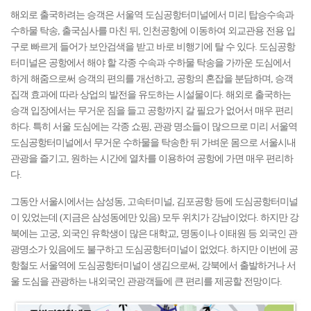
해외로 출국하려는 승객은 서울역 도심공항터미널에서 미리 탑승수속과
수하물 탁송, 출국심사를 마친 뒤, 인천공항에 이동하여 외교관용 전용 입
구로 빠르게 들어가 보안검색을 받고 바로 비행기에 탈 수 있다. 도심공항
터미널은 공항에서 해야 할 각종 수속과 수하물 탁송을 가까운 도심에서
하게 해줌으로써 승객의 편의를 개선하고, 공항의 혼잡을 분담하며, 승객
집객 효과에 따라 상업의 발전을 유도하는 시설물이다. 해외로 출국하는
승객 입장에서는 무거운 짐을 들고 공항까지 갈 필요가 없어서 매우 편리
하다. 특히 서울 도심에는 각종 쇼핑, 관광 명소들이 많으므로 미리 서울역
도심공항터미널에서 무거운 수하물을 탁송한 뒤 가벼운 몸으로 서울시내
관광을 즐기고, 원하는 시간에 열차를 이용하여 공항에 가면 매우 편리하
다.
그동안 서울시에서는 삼성동, 고속터미널, 김포공항 등에 도심공항터미널
이 있었는데 (지금은 삼성동에만 있음) 모두 위치가 강남이었다. 하지만 강
북에는 고궁, 외국인 유학생이 많은 대학교, 명동이나 이태원 등 외국인 관
광명소가 있음에도 불구하고 도심공항터미널이 없었다. 하지만 이번에 공
항철도 서울역에 도심공항터미널이 생김으로써, 강북에서 출발하거나 서
울 도심을 관광하는 내외국인 관광객들에 큰 편리를 제공할 전망이다.