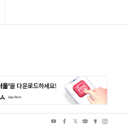
평생학습포털
청년포털
대기환경정보
에코마일리지
A
p
p
S
t
o
유
페
트
네
카
인
r
튜
이
위
이
카
스
e