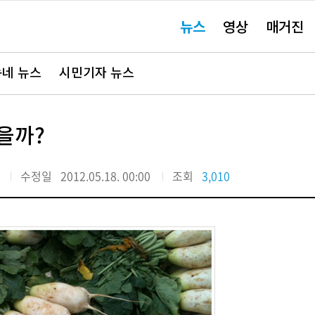
주
뉴스
영상
매거진
요
서
비
스
바
네 뉴스
시민기자 뉴스
로
가
기"
을까?
수정일
2012.05.18. 00:00
조회
3,010