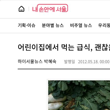
본
페
문
이
뉴
바
지
스
로
상
룸
가
단
뉴
기
으
스
로
기획·이슈
분야별 뉴스
비주얼 뉴스
우리동
주
이
요
동
서
비
스
어린이집에서 먹는 급식, 괜찮
바
로
가
기
하이서울뉴스 박혜숙
발행일
2012.05.18. 00:00