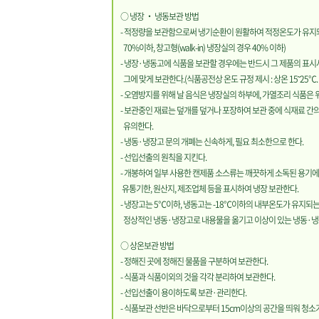
○ 냉장 ‧ 냉동보관 방법
- 적정량을 보관함으로써 냉기순환이 원활하여 적정온도가 유지되
70%이하, 창고형(walk-in) 냉장실의 경우 40% 이하)
- 냉장·냉동고에 식품을 보관할 경우에는 반드시 그 제품의 표시
그에 맞게
보관한다.(식품공전상 온도 규정 제시 : 상온 15˜25℃. 
- 오염방지를 위해 날 음식은 냉장실의 하부에, 가열조리 식품은 
- 보관중인 재료는 덮개를
덮거나 포장하여 보관 중에 식재료 간
유의한다.
- 냉동·냉장고 문의 개폐는 신속하게, 필요 최소한으로 한다.
- 선입선출의 원칙을 지킨다.
- 개봉하여 일부 사용한 캔제품 소스류는 깨끗하게 소독된 용기에
유통기한, 원산지, 제조업체 등을 표시하여 냉장 보관한다.
- 냉장고는 5℃이하, 냉동고는 -18℃이하의 내부온도가 유지되
정상적인
냉동·냉장고로 내용물을 옮기고 이상이 있는 냉동·냉
○ 상온보관 방법
- 정해진 곳에 정해진 물품을 구분하여 보관한다.
- 식품과 식품이외의 것을 각각 분리하여 보관한다.
- 선입선출이 용이하도록 보관·관리한다.
- 식품보관 선반은 바닥으로부터 15cm이상의 공간을 띄워 청소