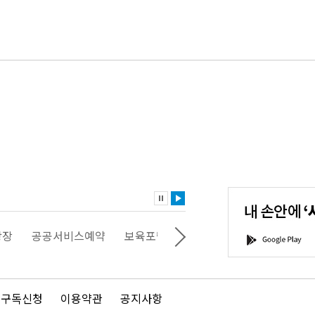
내
손
안
에
'서
광장
공공서비스예약
보육포털
일자리포털
문화포털
G
울'을
o
다
o
운
g
로
l
드
e
 구독신청
이용약관
공지사항
하
P
세
l