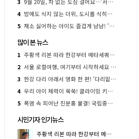
3
9월 20일, 차 없는 도심 걸어요…'서울 걷자 페스티벌' 선착순 5천명
4
밤에도 식지 않는 더위, 도시를 식히는 시원한 해법은?
5
채소 싫어하는 아이도 즐겁게 냠냠! '찾아가는 서울시 식생활 교육' 현장
많이 본 뉴스
1
주황색 리본 따라 한강부터 메타세쿼이아 숲길까지…서울둘레길 15코스
2
서울 로컬여행, 여기부터 시작하세요 '서울에디션25'
3
한강 다리 아래서 영화 한 편! '다리밑 영화관' 무료 상영
4
우리 아이 체력이 쑥쑥! 클라이밍 키즈카페·어린이 체력장
5
폭염 속 피어난 진분홍 물결! 국립중앙박물관 배롱나무 명소
시민기자 인기뉴스
주황색 리본 따라 한강부터 메타세쿼이아 숲길까지…서울둘레길 15코스