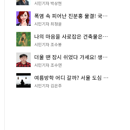
시민기자 박상현
폭염 속 피어난 진분홍 물결! 국립중앙박물관 배롱나무 명소
시민기자 최정윤
나의 마음을 사로잡은 건축물은? '서울시 건축상' 수상작 공개!
시민기자 조수봉
더울 땐 잠시 쉬었다 가세요! 생수 냉장고부터 해피소·무더위쉼터까지
시민기자 조수연
여름방학 어디 갈까? 서울 도심 무료 실내 여행 코스 추천
시민기자 김은주