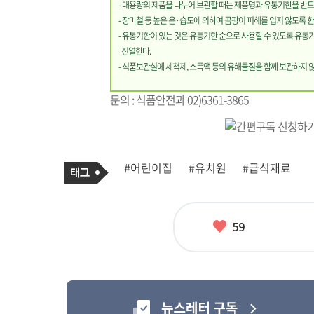
- 대용량의 제품을 나누어 보관할 때는 제품명과 유통기한을 반드
- 장마철 등 높은 온·습도에 의하여 곰팡이 피해를 입지 않도록 한
- 유통기한이 있는 것은 유통기한 순으로 사용할 수 있도록 유통
진열한다.
- 식품보관실에 세척제, 소독액 등의 유해물질을 함께 보관하지 
문의 : 식품안전과 02)6361-3865
기
태
#어린이집
#유치원
#급식재료
사
그
관
련
태
그
좋
59
아
요