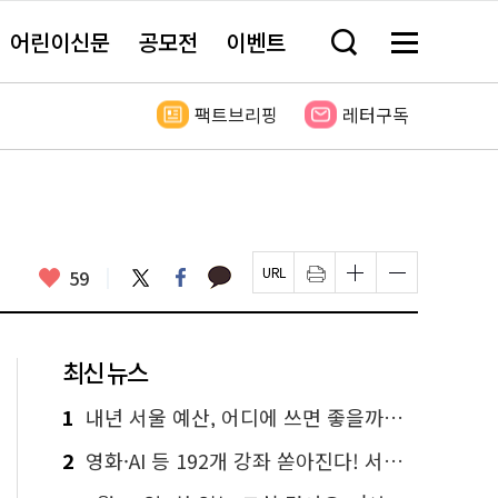
어린이신문
공모전
이벤트
검
메
색
뉴
창
전
열
체
팩트브리핑
레터구독
기
보
기
카
좋
트
페
59
페
인
글
글
카
위
이
아
이
쇄
자
자
오
터
스
요
지
하
크
크
톡
북
U
기
기
기
R
새
크
작
L
창
게
게
최신 뉴스
복
열
변
변
사
림
경
경
하
하
1
내년 서울 예산, 어디에 쓰면 좋을까요? 온라인 투표
기
기
2
영화·AI 등 192개 강좌 쏟아진다! 서울시민대학 선착순 신청