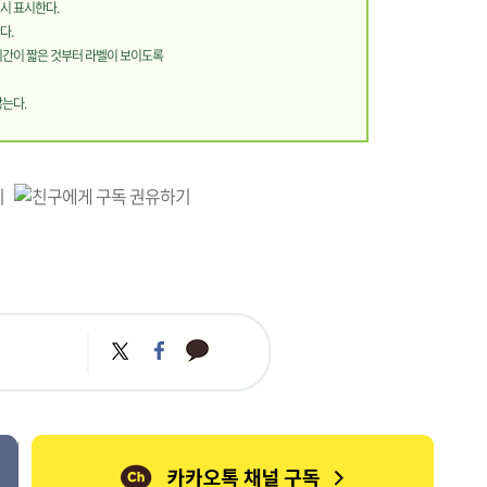
시 표시한다.
다.
기간이 짧은 것부터 라벨이 보이도록
않는다.
카
트
페
카
위
이
오
터
스
톡
북