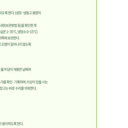
도록 한다. (냉장·냉동고 용량의
사항(보관방법 등)을 확인한 후
실온 1~35℃, 냉암소 0~15℃)
위쪽에 보관한다.
의 오염이 일어나지 않도록
 옮겨 담아 개봉한
날짜와
는가를 확인·기록하며, 이상이 있을 시는
장고는 바로 수리를 의뢰한다.
가 용이하도록 한다.