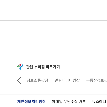
관련 누리집 바로가기
상상대로 서울
정보소통광장
열린데이터광장
부동산정보
개인정보처리방침
이메일 무단수집 거부
뉴스레터