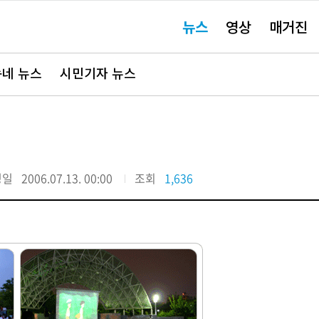
주
뉴스
영상
매거진
요
서
비
스
바
네 뉴스
시민기자 뉴스
로
가
기"
정일
2006.07.13. 00:00
조회
1,636