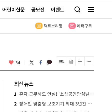
어린이신문
공모전
이벤트
검
메
색
뉴
창
전
열
체
팩트브리핑
레터구독
기
보
기
카
좋
트
페
34
페
인
글
글
카
위
이
아
이
쇄
자
자
오
터
스
요
지
하
크
크
톡
북
U
기
기
기
R
새
크
작
L
창
게
게
최신 뉴스
복
열
변
변
사
림
경
경
하
하
1
혼자 근무해도 안심! '소상공인안심벨' 신청하세요
기
기
2
장애인 맞춤형 보조기기 최대 3년간 무상 대여…삶의 질 높인다