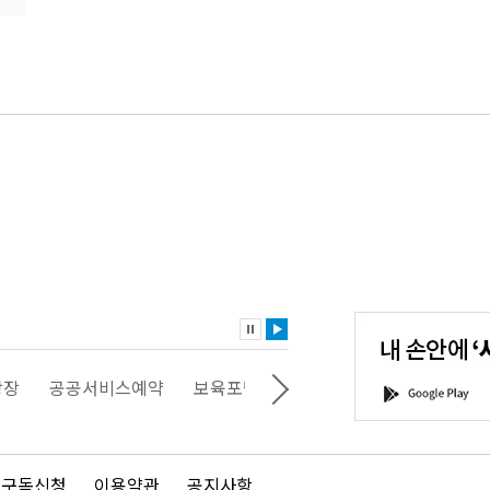
내
손
안
에
'서
광장
공공서비스예약
보육포털
일자리포털
문화포털
G
울'을
o
다
o
운
g
로
l
드
e
 구독신청
이용약관
공지사항
하