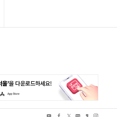
평생학습포털
청년포털
대기환경정보
에코마일리지
A
p
p
S
t
o
유
페
트
네
카
인