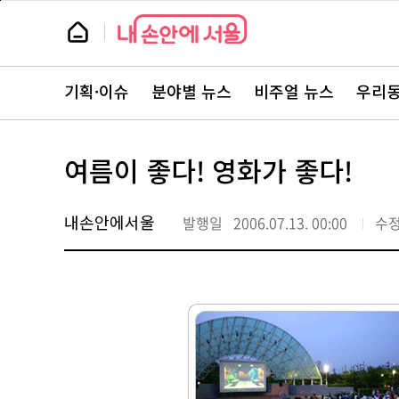
본
페
문
이
뉴
바
지
스
로
상
룸
가
단
뉴
기
으
스
로
기획·이슈
분야별 뉴스
비주얼 뉴스
우리동
주
이
요
동
서
비
스
여름이 좋다! 영화가 좋다!
바
로
가
기
내손안에서울
발행일
2006.07.13. 00:00
수