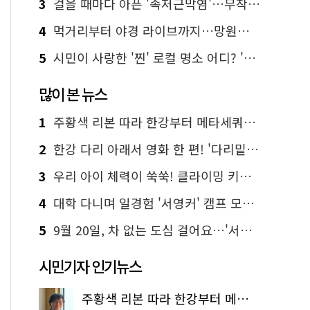
3
걸을 때마다 아픈 '족저근막염'…무작정 참지 말고 '이것' 해보세요!
4
먹거리부터 야경 라이브까지…망원한강공원 알짜 코스
5
시민이 사랑한 '찐' 로컬 명소 어디? '서울에디션25' 추천 코스
많이 본 뉴스
1
주황색 리본 따라 한강부터 메타세쿼이아 숲길까지…서울둘레길 15코스
2
한강 다리 아래서 영화 한 편! '다리밑 영화관' 무료 상영
3
우리 아이 체력이 쑥쑥! 클라이밍 키즈카페·어린이 체력장
4
대학 다니며 일경험 '서영커' 캠프 모집…전액 무료
5
9월 20일, 차 없는 도심 걸어요…'서울 걷자 페스티벌' 선착순 5천명
시민기자 인기뉴스
주황색 리본 따라 한강부터 메타세쿼이아 숲길까지…서울둘레길 15코스