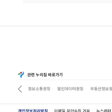
관련 누리집 바로가기
상상대로 서울
정보소통광장
열린데이터광장
부동산정보
개인정보처리방침
이메일 무단수집 거부
뉴스레터