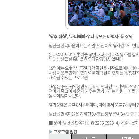
‘왕후 심청’, ‘내니맥피-우리 유모는 마법사’ 등 상영
남산골 한옥마을이 오는 주말, 멋진 야외 영화관으로 변
온 가족이 모여 전통예술 공연과 따뜻한 가족 영화를 함께 
부터 남산골 한옥마을 천우각 광장에서 열린다.
15일에는 오후 7시 퓨전 타악 공연을 시작으로 애니메이션
사상 처음 북한과의 합작으로 제작된 이 영화는 ‘심청전’
새겨볼 수 있는 프로그램.
16일은 퓨전 국악공연 및 판타지 영화인 ‘내니맥피-우리
엄마가 죽고 아빠 혼자 키우는 말썽부리는 어린 아이들과
음 속에 담아내었다.
영화상영은 오후 8시부터이며, 이에 앞서 오후 7시부터 
남산골 한옥마을은 지하철 3,4호선 충무로역 3,4번 출구 
■ 문의 : 남산골 한옥마을 ☎ 2266-6923~4, 서울시 문화
▶
프로그램 일정