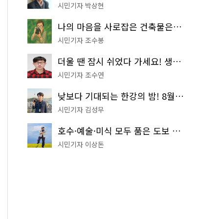
시민기자 박상현
나의 마음을 사로잡은 건축물은? '서울시 건축상' 수상작 공개!
시민기자 조수봉
더울 땐 잠시 쉬었다 가세요! 생수 냉장고부터 해피소·무더위쉼터까지
시민기자 조수연
낮보다 기대되는 한강의 밤! 8월 한정 무료 '한강 밤핑' 예약은?
시민기자 김성무
호수·예술·미식 모두 품은 도보 코스! 서울식물원~LG아트센터~마곡테라스거리
시민기자 이상돈