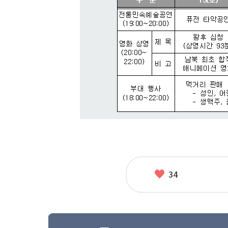
좋
34
아
요