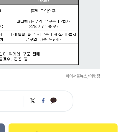
하이서울뉴스 / 이현정
카
트
페
카
위
이
오
터
스
톡
북