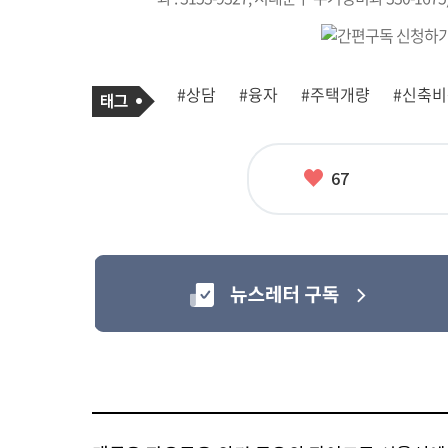
기
태
#상담
#융자
#주택개량
#신축
사
그
관
련
태
그
좋
67
아
요