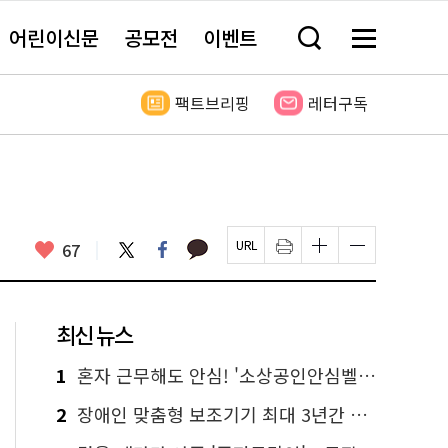
어린이신문
공모전
이벤트
검
메
색
뉴
창
전
열
체
팩트브리핑
레터구독
기
보
기
카
좋
트
페
67
페
인
글
글
카
위
이
아
이
쇄
자
자
오
터
스
요
지
하
크
크
톡
북
U
기
기
기
R
새
크
작
L
창
게
게
최신 뉴스
복
열
변
변
사
림
경
경
하
하
1
혼자 근무해도 안심! '소상공인안심벨' 신청하세요
기
기
2
장애인 맞춤형 보조기기 최대 3년간 무상 대여…삶의 질 높인다