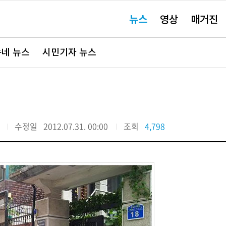
주
뉴스
영상
매거진
요
서
비
스
바
네 뉴스
시민기자 뉴스
로
가
기"
수정일
2012.07.31. 00:00
조회
4,798