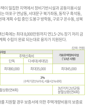
주택이 밀집한 지역에서 정비기반시설과 공동이용시설
는 마포구 연남동, 서대문구 북가좌동, 동작구 흑석동,
현재 계획 수립 중인 도봉구 방학동, 구로구 온수동, 성북
택신축에는 최대 8,000만원까지 연1.5~2% 장기 저리 금
 계획 수립이 완료 되는대로 융자가 지원된다.
(단위 : 천원)
리사업
가로주택정비사업
주택신축비
(′13년 시행)
단독
다세대(세대당)
최대80,000
최대35,000
최대45,000
2%
(수탁기관1%이내, 서울시1%내외)
3년거치 2년균등
할상환(연4회)
분할상환(연4회)
자를 지원할 경우 보증서에 의한 주택개량비용의 보증료