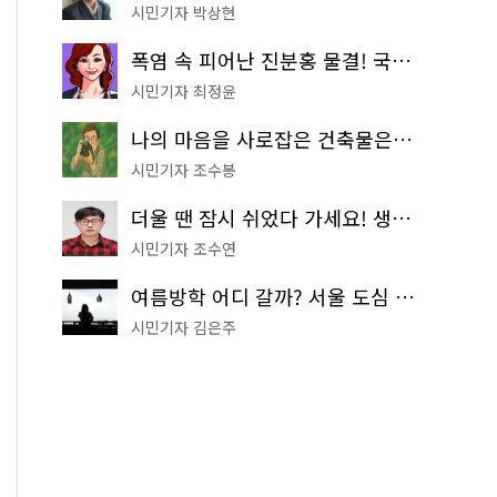
시민기자 박상현
폭염 속 피어난 진분홍 물결! 국립중앙박물관 배롱나무 명소
시민기자 최정윤
나의 마음을 사로잡은 건축물은? '서울시 건축상' 수상작 공개!
시민기자 조수봉
더울 땐 잠시 쉬었다 가세요! 생수 냉장고부터 해피소·무더위쉼터까지
시민기자 조수연
여름방학 어디 갈까? 서울 도심 무료 실내 여행 코스 추천
시민기자 김은주