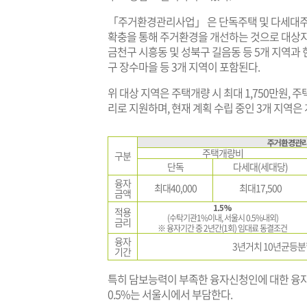
「주거환경관리사업」 은 단독주택 및 다세대
확충을 통해 주거환경을 개선하는 것으로 대상지
금천구 시흥동 및 성북구 길음동 등 5개 지역과 
구 장수마을 등 3개 지역이 포함된다.
위 대상 지역은 주택개량 시 최대 1,750만원, 주
리로 지원하며, 현재 계획 수립 중인 3개 지역은
주거환경관
주택개량비
구분
단독
다세대(세대당)
융자
최대40,000
최대17,500
금액
1.5%
적용
(수탁기관1%이내, 서울시 0.5%내외)
금리
※ 융자기간 중 2년간(1회) 임대료 동결조건
융자
3년거치 10년균등분
기간
특히 담보능력이 부족한 융자신청인에 대한 융
0.5%는 서울시에서 부담한다.