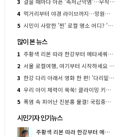
3
걸을 때마다 아픈 '족저근막염'…무작정 참지 말고 '이것' 해보세요!
4
먹거리부터 야경 라이브까지…망원한강공원 알짜 코스
5
시민이 사랑한 '찐' 로컬 명소 어디? '서울에디션25' 추천 코스
많이 본 뉴스
1
주황색 리본 따라 한강부터 메타세쿼이아 숲길까지…서울둘레길 15코스
2
서울 로컬여행, 여기부터 시작하세요 '서울에디션25'
3
한강 다리 아래서 영화 한 편! '다리밑 영화관' 무료 상영
4
우리 아이 체력이 쑥쑥! 클라이밍 키즈카페·어린이 체력장
5
폭염 속 피어난 진분홍 물결! 국립중앙박물관 배롱나무 명소
시민기자 인기뉴스
주황색 리본 따라 한강부터 메타세쿼이아 숲길까지…서울둘레길 15코스