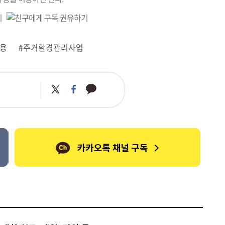
비용
#주거환경관리사업
카
트
페
카
위
이
오
터
스
톡
북