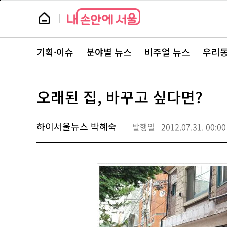
본
페
문
이
뉴
바
지
스
로
상
룸
가
단
뉴
기
으
스
로
기획·이슈
분야별 뉴스
비주얼 뉴스
우리동
주
이
요
동
서
비
스
오래된 집, 바꾸고 싶다면?
바
로
가
기
하이서울뉴스 박혜숙
발행일
2012.07.31. 00:00