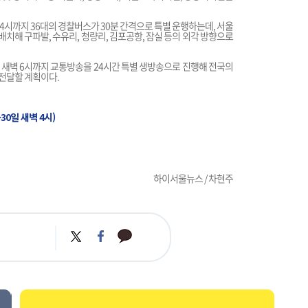
4시까지 36대의 경찰버스가 30분 간격으로 특별 운행하는데, 서울
 배치해 구파발, 수유리, 청량리, 김포공항, 잠실 등의 외각 방향으로
일 새벽 6시까지 교통방송을 24시간 특별 생방송으로 진행해 전국의
전달할 계획이다.
30일 새벽 4시)
하이서울뉴스 / 차현주
카
트
페
카
위
이
오
터
스
톡
북