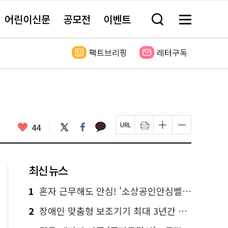
어린이신문
공모전
이벤트
검
메
색
뉴
창
전
열
체
팩트브리핑
레터구독
기
보
기
카
좋
트
페
44
페
인
글
글
카
위
이
아
이
쇄
자
자
오
터
스
요
지
하
크
크
톡
북
U
기
기
기
R
새
크
작
L
창
게
게
최신 뉴스
복
열
변
변
사
림
경
경
하
하
1
혼자 근무해도 안심! '소상공인안심벨' 신청하세요
기
기
2
장애인 맞춤형 보조기기 최대 3년간 무상 대여…삶의 질 높인다