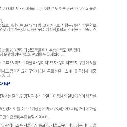
200대에서 559대 늘리고, 운행횟수도 하루 평균 1천200회 늘려
.
 것으로 예상되는 29일(수) 밤 12시까지로, 시행구간은 남부순환로
평로 삼호가든사거리↔반포I.C 양방향,0.6㎞, 신반포로 고속버스
를 찾을 20여만명의 성묘객을 위한 수송대책도 마련됐다.
장 운행해 성묘객들의 편의를 도울 계획이다.
시부터 오후 6시까지 구파발역~용미리1묘지~용미리2묘지 구간에 셔틀
행하고, 용미리 묘지 구역 내에서 무료 순환버스 4대를 운행해 대중
정이다.
 2시까지
길과는 달리, 귀경길은 추석 당일과 다음날 양일밖에 없어 복잡한
천명에 이를 것으로 예상됨에 따라 28(화)~30(목)일까지 지하철
 전 구간의 운행횟수를 늘릴 계획이다.
선 및 광역버스 중 서울역, 영등포역, 서울고속터미널, 상봉터미널을