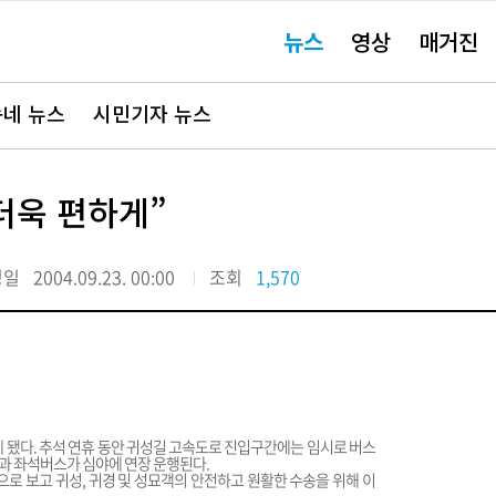
주
뉴스
영상
매거진
요
서
비
스
바
네 뉴스
시민기자 뉴스
로
가
기"
 더욱 편하게”
정일
2004.09.23. 00:00
조회
1,570
게 됐다. 추석 연휴 동안 귀성길 고속도로 진입구간에는 임시로 버스
과 좌석버스가 심야에 연장 운행된다.
으로 보고 귀성, 귀경 및 성묘객의 안전하고 원활한 수송을 위해 이