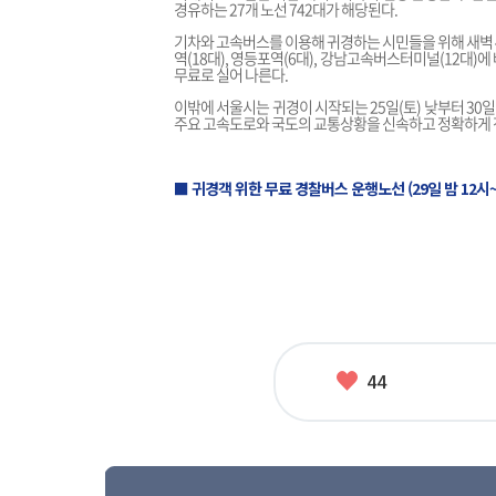
경유하는 27개 노선 742대가 해당된다.
기차와 고속버스를 이용해 귀경하는 시민들을 위해 새벽 
역(18대), 영등포역(6대), 강남고속버스터미널(12대)에
무료로 실어 나른다.
이밖에 서울시는 귀경이 시작되는 25일(토) 낮부터 30
주요 고속도로와 국도의 교통상황을 신속하고 정확하게 
■ 귀경객 위한 무료 경찰버스 운행노선 (29일 밤 12시~
좋
44
아
요