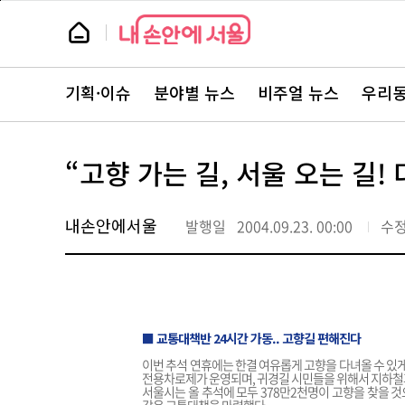
본
페
문
이
뉴
바
지
스
로
상
룸
가
단
뉴
기
으
스
로
기획·이슈
분야별 뉴스
비주얼 뉴스
우리동
주
이
요
동
서
비
스
“고향 가는 길, 서울 오는 길!
바
로
가
기
내손안에서울
발행일
2004.09.23. 00:00
수
■ 교통대책반 24시간 가동.. 고향길 편해진다
이번 추석 연휴에는 한결 여유롭게 고향을 다녀올 수 있
전용차로제가 운영되며, 귀경길 시민들을 위해서 지하철
서울시는 올 추석에 모두 378만2천명이 고향을 찾을 것