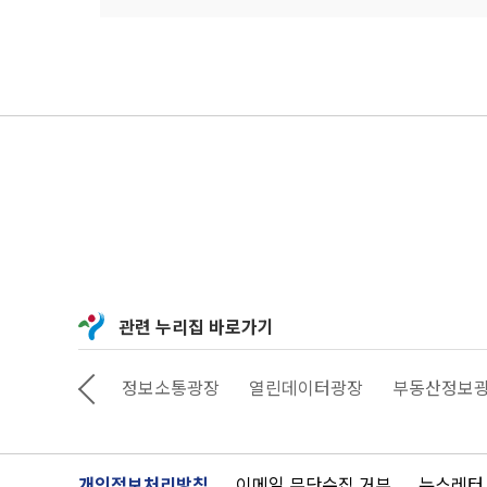
관련 누리집 바로가기
상상대로 서울
정보소통광장
열린데이터광장
부동산정보
개인정보처리방침
이메일 무단수집 거부
뉴스레터