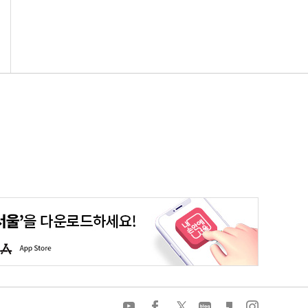
평생학습포털
청년포털
대기환경정보
에코마일리지
A
p
p
S
t
o
유
페
트
네
카
인