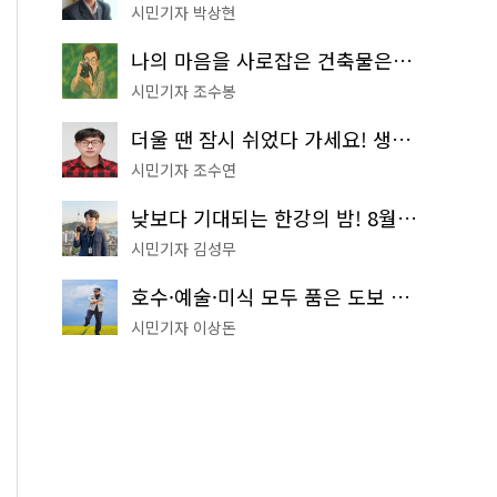
시민기자 박상현
나의 마음을 사로잡은 건축물은? '서울시 건축상' 수상작 공개!
시민기자 조수봉
더울 땐 잠시 쉬었다 가세요! 생수 냉장고부터 해피소·무더위쉼터까지
시민기자 조수연
낮보다 기대되는 한강의 밤! 8월 한정 무료 '한강 밤핑' 예약은?
시민기자 김성무
호수·예술·미식 모두 품은 도보 코스! 서울식물원~LG아트센터~마곡테라스거리
시민기자 이상돈