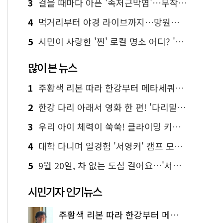
3
걸을 때마다 아픈 '족저근막염'…무작정 참지 말고 '이것' 해보세요!
4
먹거리부터 야경 라이브까지…망원한강공원 알짜 코스
5
시민이 사랑한 '찐' 로컬 명소 어디? '서울에디션25' 추천 코스
많이 본 뉴스
1
주황색 리본 따라 한강부터 메타세쿼이아 숲길까지…서울둘레길 15코스
2
한강 다리 아래서 영화 한 편! '다리밑 영화관' 무료 상영
3
우리 아이 체력이 쑥쑥! 클라이밍 키즈카페·어린이 체력장
4
대학 다니며 일경험 '서영커' 캠프 모집…전액 무료
5
9월 20일, 차 없는 도심 걸어요…'서울 걷자 페스티벌' 선착순 5천명
시민기자 인기뉴스
주황색 리본 따라 한강부터 메타세쿼이아 숲길까지…서울둘레길 15코스