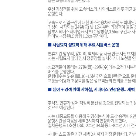
같은 교통대책을 마련했다.
우선 귀성객을 위해 고속버스와 시외버스를 하루 평균 3천
운행한다.
고속도로 진입구간에 대한 버스전용차로 운행도 확대된다
귀성이 시작되는 24일(금) 낮 12시부터 귀경객이 몰릴
남부시외버스터미널↔서초I.C 양방향,0.5㎞ 구간과 사
터미널→잠원I.C 방향 1.2㎞ 구간이다.
■ 시립묘지 성묘객 위해 무료 셔틀버스 운행
연휴기간 망우리, 용미리, 벽제리 등 서울 인근 시립묘지
시는 시립묘지 앞에 임시 정류장을 설치하거나 노선을 연
성묘객들이 몰리는 27일(월)~29일(수)에는 오전 7
버스를 운행한다.
운행대수는 5~8대로 10~15분 간격으로 탄력적으로 운
교통을 이용해 조상묘를 찾은 성묘객들의 편의를 도울 예
■ 심야 귀경객 위해 지하철, 시내버스 연장운행.. 새벽
추석전 연휴가 길어 적절히 분산될 것으로 전망되는 귀성
것으로 예상된다.
시는 대중교통을 이용해 귀경하는 심야 도착 승객이 8만5
운행시간을 다음날 새벽 2시까지 연장하기로 했다.
열차운행도 1호선 13회, 2호선 34회 등 1~8호선 시내
시내버스도 같은 기간 새벽 2시까지 연장 운행한다. 간