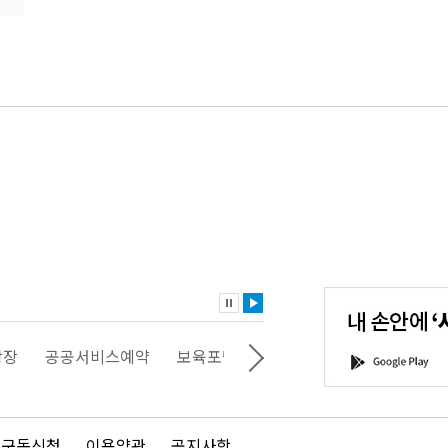
내
손
안
에
'서
광장
공공서비스예약
보육포털
일자리포털
문화포털
G
울'을
o
다
o
운
g
로
l
드
e
 구독신청
이용약관
공지사항
하