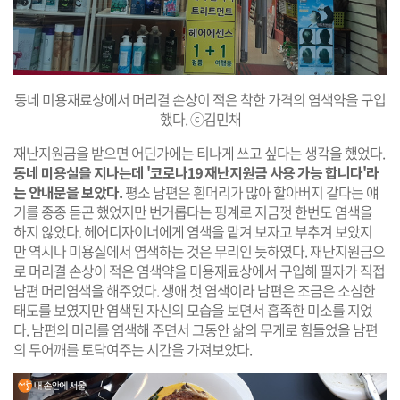
동네 미용재료상에서 머리결 손상이 적은 착한 가격의 염색약을 구입
했다. ⓒ김민채
재난지원금을 받으면 어딘가에는 티나게 쓰고 싶다는 생각을 했었다.
동네 미용실을 지나는데 '코로나19 재난지원금 사용 가능 합니다'라
는 안내문을 보았다.
평소 남편은 흰머리가 많아 할아버지 같다는 얘
기를 종종 듣곤 했었지만 번거롭다는 핑계로 지금껏 한번도 염색을
하지 않았다. 헤어디자이너에게 염색을 맡겨 보자고 부추겨 보았지
만 역시나 미용실에서 염색하는 것은 무리인 듯하였다. 재난지원금으
로 머리결 손상이 적은 염색약을 미용재료상에서 구입해 필자가 직접
남편 머리염색을 해주었다. 생애 첫 염색이라 남편은 조금은 소심한
태도를 보였지만 염색된 자신의 모습을 보면서 흡족한 미소를 지었
다. 남편의 머리를 염색해 주면서 그동안 삶의 무게로 힘들었을 남편
의 두어깨를 토닥여주는 시간을 가져보았다.