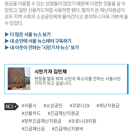
원금을 이용할 수 있는 상점들이 많았기 때문에 다양한 것들을 살 수
있었고, 일반 신용카드처럼 사용하면 됐다. 필자가 쓴 재난지원금이
모두 지역 사회의 소상공인에게 돌아간다고 생각하니 더욱 기쁘게 쓸
수 있었다.
▶ 더 많은 서울 뉴스 보기
▶ 내 손안에 서울 뉴스레터 구독하기
▶ 내 이웃이 전하는 '시민기자 뉴스' 보기
기
시민기자 김민채
사
현장을 발로 뛰며 시민의 목소리를 전하는 서울시민
작
기자가 되고 싶습니다.
성
자
프
로
기
필
태
#서울시
#소상공인
#코로나19
#재난지원금
사
그
관
#선불카드
#긴급재난지원금
련
#정부긴급재난지원금
#코로나19지원
태
그
#긴급재난금
#긴급재난지원비