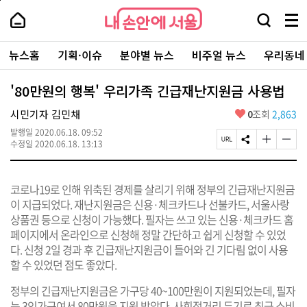
본
페
내
문
이
내
손
검
메
바
지
손
안
색
뉴
로
상
안
주
에
창
전
가
단
에
뉴스홈
기획·이슈
분야별 뉴스
비주얼 뉴스
우리동네
요
서
열
체
기
으
서
서
울
기
보
로
울
비
기
이
-
'80만원의 행복' 우리가족 긴급재난지원금 사용법
스
동
서
바
울
좋
시민기자 김민채
0
조회
2,863
로
시
아
가
대
발행일
2020.06.18. 09:52
요
기
페
S
글
글
표
수정일
2020.06.18. 13:13
이
N
자
자
소
지
S
크
크
통
U
공
기
기
포
코로나19로 인해 위축된 경제를 살리기 위해 정부의 긴급재난지원금
R
유
크
작
털
L
하
게
게
이 지급되었다. 재난지원금은 신용·체크카드나 선불카드, 서울사랑
복
기
변
변
상품권 등으로 신청이 가능했다. 필자는 쓰고 있는 신용·체크카드 홈
사
경
경
페이지에서 온라인으로 신청해 정말 간단하고 쉽게 신청할 수 있었
하
하
기
기
다. 신청 2일 경과 후 긴급재난지원금이 들어와 긴 기다림 없이 사용
할 수 있었던 점도 좋았다.
정부의 긴급재난지원금은 가구당 40~100만원이 지원되었는데, 필자
는 3인가구여서 80만원을 지원 받았다. 사회적거리 두기로 최근 소비