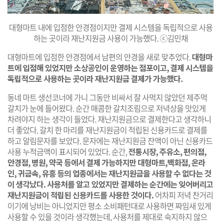
대형마트 내에 입점한 안경점이지만 결제 시스템을 독립적으로 사용
하는 곳이라 재난지원금 사용이 가능했다. ⓒ김민채
대형마트에 입점한 안경점에서 남편의 안경을 새로 맞추었다.
대형마
트에 입점해 있었지만 소상공인이 운영하는 점포이고, 결제 시스템을
독립적으로 사용하는 곳이라 재난지원금 결제가 가능했다.
동네 마트 생선코너에 가니 그동안 비싸서 잘 사먹지 않았던 제주먹
갈치가 눈에 들어왔다. 순간 매콤한 갈치조림으로 저녁상을 맛있게
차려야지 하는 생각이 들었다. 재난지원금으로 결제한다고 생각하니
더 좋았다. 갈치 한 마리를 재난지원금이 적립된 신용카드로 결제를
하고 알림문자를 보았다. 문자에는 재난지원금 잔액이 아닌 신용카드
사용 누적금액이 표시되어 있었다. 순간,
전통시장, 주유소, 편의점,
안경점, 병원, 약국 등에서 결제 가능하지만 대형마트,백화점, 온라
인, 귀금속, 유흥 등의 업종에서는 재난지원금을 사용할 수 없다는 것
이 생각났다. 사용처를 알고 있었지만 결제하는 순간에는 잊어버리고
재난지원금이 적립된 신용카드를 사용한 것이다.
어차피 저녁 찬거리
이기에 낭비는 아니었지만 평소 소비패턴대로 사용하면 짜임새 있게
사용할 수 있을 것이라 생각했는데, 사용처를 제대로 숙지하지 않으