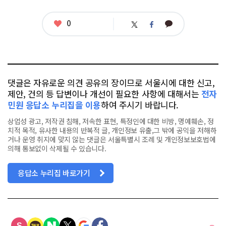
좋
0
카
트
페
아
카
위
이
요
오
터
스
톡
북
댓글은 자유로운 의견 공유의 장이므로 서울시에 대한 신고,
제안, 건의 등 답변이나 개선이 필요한 사항에 대해서는
전자
민원 응답소 누리집을 이용
하여 주시기 바랍니다.
상업성 광고, 저작권 침해, 저속한 표현, 특정인에 대한 비방, 명예훼손, 정
치적 목적, 유사한 내용의 반복적 글, 개인정보 유출,그 밖에 공익을 저해하
거나 운영 취지에 맞지 않는 댓글은 서울특별시 조례 및 개인정보보호법에
의해 통보없이 삭제될 수 있습니다.
응답소 누리집 바로가기