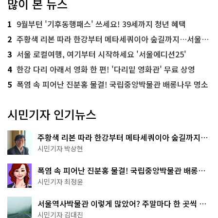
많이 본 뉴스
1
9월부턴 '기후동행패스' 쓰세요! 39세까지 청년 혜택
2
주황색 리본 따라 한강부터 메타세쿼이아 숲길까지…서울둘레길 15코스
3
서울 로컬여행, 여기부터 시작하세요 '서울에디션25'
4
한강 다리 아래서 영화 한 편! '다리밑 영화관' 무료 상영
5
폭염 속 피어난 진분홍 물결! 국립중앙박물관 배롱나무 명소
시민기자 인기뉴스
주황색 리본 따라 한강부터 메타세쿼이아 숲길까지…
서울둘레길 15코스
시민기자 박상현
폭염 속 피어난 진분홍 물결! 국립중앙박물관 배롱나
무 명소
시민기자 최정윤
서울역사박물관 이렇게 많았어? 주말마다 한 곳씩 떠
나는 역사 산책
시민기자 김대진