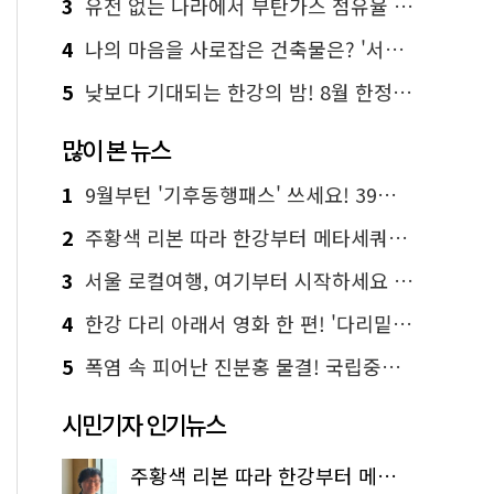
3
유전 없는 나라에서 부탄가스 점유율 1위 가능? Yes, I 'CAN'
4
나의 마음을 사로잡은 건축물은? '서울시 건축상' 수상작 공개!
5
낮보다 기대되는 한강의 밤! 8월 한정 무료 '한강 밤핑' 예약은?
많이 본 뉴스
1
9월부턴 '기후동행패스' 쓰세요! 39세까지 청년 혜택
2
주황색 리본 따라 한강부터 메타세쿼이아 숲길까지…서울둘레길 15코스
3
서울 로컬여행, 여기부터 시작하세요 '서울에디션25'
4
한강 다리 아래서 영화 한 편! '다리밑 영화관' 무료 상영
5
폭염 속 피어난 진분홍 물결! 국립중앙박물관 배롱나무 명소
시민기자 인기뉴스
주황색 리본 따라 한강부터 메타세쿼이아 숲길까지…서울둘레길 15코스