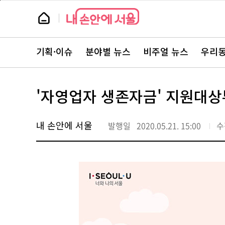
본
페
문
이
뉴
바
지
스
로
상
룸
가
단
뉴
기
으
스
로
기획·이슈
분야별 뉴스
비주얼 뉴스
우리동
주
이
요
동
서
비
스
'자영업자 생존자금' 지원대
바
로
가
기
내 손안에 서울
발행일
2020.05.21. 15:00
수