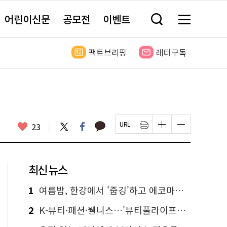
어린이신문
공모전
이벤트
검
메
색
뉴
창
전
열
체
팩트브리핑
레터구독
기
보
기
카
좋
트
페
23
페
인
글
글
카
위
이
아
이
쇄
자
자
오
터
스
요
지
하
크
크
톡
북
U
기
기
기
R
새
크
작
L
창
게
게
최신 뉴스
복
열
변
변
사
림
경
경
하
하
1
여름밤, 한강에서 '줍깅'하고 에코마일리지도 줍줍!
기
기
2
K-뷰티·패션·웰니스…'뷰티풀라이프인서울' 6일부터 사전 예약