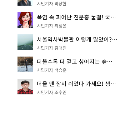
시민기자 박상현
폭염 속 피어난 진분홍 물결! 국립중앙박물관 배롱나무 명소
시민기자 최정윤
서울역사박물관 이렇게 많았어? 주말마다 한 곳씩 떠나는 역사 산책
시민기자 김대진
더울수록 더 걷고 싶어지는 숲길! 서울둘레길 '아차산 코스'
시민기자 백승훈
더울 땐 잠시 쉬었다 가세요! 생수 냉장고부터 해피소·무더위쉼터까지
시민기자 조수연