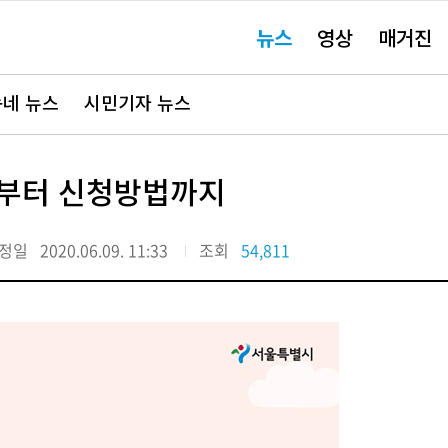
주
뉴스
영상
매거진
요
서
비
스
바
네 뉴스
시민기자 뉴스
로
가
기"
상부터 신청방법까지
정일
2020.06.09. 11:33
조회
54,811