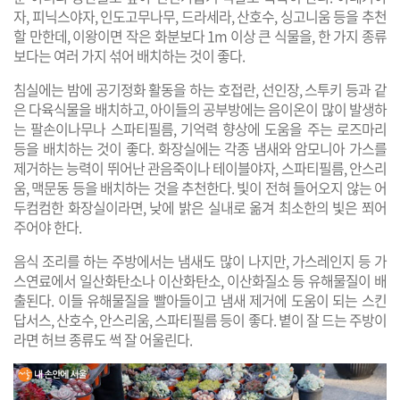
자, 피닉스야자, 인도고무나무, 드라세라, 산호수, 싱고니움 등을 추천
할 만한데, 이왕이면 작은 화분보다 1m 이상 큰 식물을, 한 가지 종류
보다는 여러 가지 섞어 배치하는 것이 좋다.
침실에는 밤에 공기정화 활동을 하는 호접란, 선인장, 스투키 등과 같
은 다육식물을 배치하고, 아이들의 공부방에는 음이온이 많이 발생하
는 팔손이나무나 스파티필름, 기억력 향상에 도움을 주는 로즈마리
등을 배치하는 것이 좋다. ​화장실에는 각종 냄새와 암모니아 가스를
제거하는 능력이 뛰어난 관음죽이나 테이블야자, 스파티필름, 안스리
움, 맥문동 등을 배치하는 것을 추천한다. 빛이 전혀 들어오지 않는 어
두컴컴한 화장실이라면, 낮에 밝은 실내로 옮겨 최소한의 빛은 쬐어
주어야 한다.​
음식 조리를 하는 주방에서는 냄새도 많이 나지만, 가스레인지 등 가
스연료에서 일산화탄소나 이산화탄소, 이산화질소 등 유해물질이 배
출된다. 이들 유해물질을 빨아들이고 냄새 제거에 도움이 되는 스킨
답서스, 산호수, 안스리움, 스파티필름 등이 좋다. 볕이 잘 드는 주방이
라면 허브 종류도 썩 잘 어울린다.