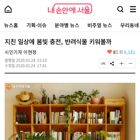
본
페
내
문
이
내
손
검
메
바
지
손
안
색
뉴
로
상
안
주
에
창
전
가
단
에
뉴스홈
기획·이슈
분야별 뉴스
비주얼 뉴스
우리동네
요
서
열
체
기
으
서
서
울
기
보
로
울
비
기
이
-
지친 일상에 봄빛 충전, 반려식물 키워볼까
스
동
서
바
울
좋
시민기자 이현정
8
조회
6,181
로
시
아
가
대
발행일
2020.03.24. 15:10
요
기
페
S
글
글
표
수정일
2020.03.24. 17:41
이
N
자
자
소
지
S
크
크
통
U
공
기
기
포
R
유
크
작
털
L
하
게
게
복
기
변
변
사
경
경
하
하
기
기