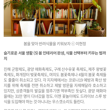
봄을 맞아 반려식물을 키워보자 ⓒ 이현정
슬기로운 서울 생활 (5) 봄 인테리어 완성, 식물 선택부터 키우는 법까
지
진해 군항제도, 광양 매화축제도, 구례 산수유꽃 축제도, 제주 왕벚꽃
축제도, 화개장터 벚꽃축제도, 여의도 봄꽃축제나 4월의 봄꽃 축제들
도 줄줄이 취소되고 있다. 각 지자체에서는 코로나19 예방과 확산 방
지를 위해 축제를 전면 취소하고 제발 방문을 자제해달라 호소하고
있지만, 상춘객들의 발길을 멈추기엔 역부족인 듯싶다. 광양 매화마
을에는 31만 명이 다녀갔을 정도. 이젠 꽃놀이에도 드라이브 스루 방
식을 도입해야 하는 것 아니냐는 우스갯소리도 들린다.