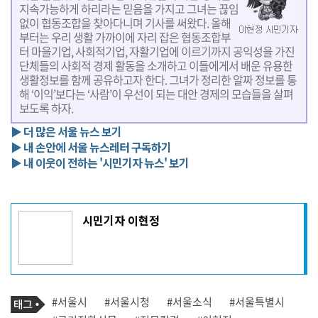
지속가능하게 하리라는 믿음을 가지고 그녀는 끊임
없이 협동조합을 찾아다니며 기사를 써왔다. 올해
부터는 우리 생활 가까이에 자리 잡은 협동조합부
터 마을기업, 사회적기업, 자활기업에 이르기까지 공익성을 가진
단체들의 사회적 경제 활동을 소개하고 이들에게서 배운 유용한
생활정보를 함께 공유하고자 한다. 그녀가 정리한 알짜 정보를 통
해 ‘이익’보다는 ‘사람’이 우선이 되는 대안 경제의 모습들을 살펴
보도록 하자.
▶ 더 많은 서울 뉴스 보기
▶ 내 손안에 서울 뉴스레터 구독하기
▶ 내 이웃이 전하는 '시민기자 뉴스' 보기
기
시민기자 이현정
사
작
성
자
프
로
기
필
태
#서울시
#서울시청
#서울소식
#서울특별시
사
그