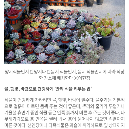
양지식물인지 반양지나 반음지 식물인지, 음지 식물인지에 따라 적당
한 장소에 배치한다 ⓒ이현정
물, 햇빛, 바람으로 건강하게 '반려 식물 키우는 법'
식물이 건강하게 자라려면 물, 햇빛, 바람이 필수다. 물주기는 기본적
으로 겉흙이 마르면 듬뿍 주는 것이 좋은데, 뿌리와 줄기가 두껍거나
겨울철 휴면기 중인 식물 등은 안쪽 흙까지 마른 후 주는 것이 좋다. 나
무젓가락으로 흙 안쪽을 찔러 봐서 흙이 묻어나지 않으면 속흙까지
마른 것이다. 선인장이나 다육식물은 과습에 취약하므로 잎 상태까지