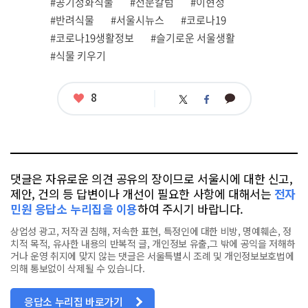
관
#공기정화식물
#전문칼럼
#이현정
련
#반려식물
#서울시뉴스
#코로나19
태
그
#코로나19생활정보
#슬기로운 서울생활
#식물 키우기
좋
8
카
트
페
아
카
위
이
요
오
터
스
톡
북
댓글은 자유로운 의견 공유의 장이므로 서울시에 대한 신고,
제안, 건의 등 답변이나 개선이 필요한 사항에 대해서는
전자
민원 응답소 누리집을 이용
하여 주시기 바랍니다.
상업성 광고, 저작권 침해, 저속한 표현, 특정인에 대한 비방, 명예훼손, 정
치적 목적, 유사한 내용의 반복적 글, 개인정보 유출,그 밖에 공익을 저해하
거나 운영 취지에 맞지 않는 댓글은 서울특별시 조례 및 개인정보보호법에
의해 통보없이 삭제될 수 있습니다.
응답소 누리집 바로가기