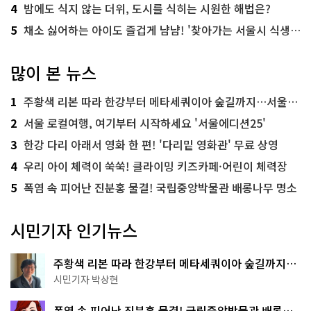
4
밤에도 식지 않는 더위, 도시를 식히는 시원한 해법은?
5
채소 싫어하는 아이도 즐겁게 냠냠! '찾아가는 서울시 식생활 교육' 현장
많이 본 뉴스
1
주황색 리본 따라 한강부터 메타세쿼이아 숲길까지…서울둘레길 15코스
2
서울 로컬여행, 여기부터 시작하세요 '서울에디션25'
3
한강 다리 아래서 영화 한 편! '다리밑 영화관' 무료 상영
4
우리 아이 체력이 쑥쑥! 클라이밍 키즈카페·어린이 체력장
5
폭염 속 피어난 진분홍 물결! 국립중앙박물관 배롱나무 명소
시민기자 인기뉴스
주황색 리본 따라 한강부터 메타세쿼이아 숲길까지…
서울둘레길 15코스
시민기자 박상현
폭염 속 피어난 진분홍 물결! 국립중앙박물관 배롱나