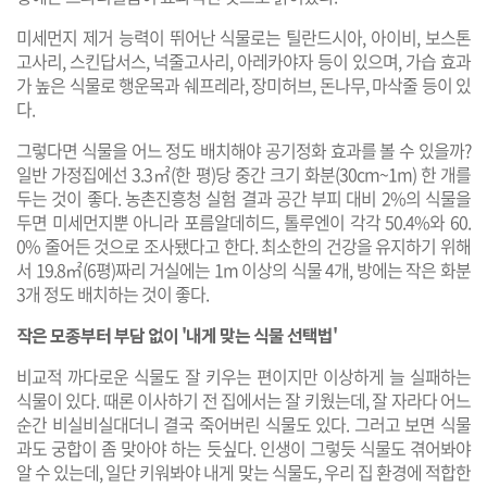
미세먼지 제거 능력이 뛰어난 식물로는 틸란드시아, 아이비, 보스톤
고사리, 스킨답서스, 넉줄고사리, 아레카야자 등이 있으며, 가습 효과
가 높은 식물로 행운목과 쉐프레라, 장미허브, 돈나무, 마삭줄 등이 있
다.
그렇다면 식물을 어느 정도 배치해야 공기정화 효과를 볼 수 있을까?
일반 가정집에선 3.3㎡(한 평)당 중간 크기 화분(30cm~1m) 한 개를
두는 것이 좋다. 농촌진흥청 실험 결과 공간 부피 대비 2%의 식물을
두면 미세먼지뿐 아니라 포름알데히드, 톨루엔이 각각 50.4%와 60.
0% 줄어든 것으로 조사됐다고 한다. 최소한의 건강을 유지하기 위해
서 19.8㎡(6평)짜리 거실에는 1m 이상의 식물 4개, 방에는 작은 화분
3개 정도 배치하는 것이 좋다.
작은 모종부터 부담 없이 '내게 맞는 식물 선택법'
​비교적 까다로운 식물도 잘 키우는 편이지만 이상하게 늘 실패하는
식물이 있다. 때론 이사하기 전 집에서는 잘 키웠는데, 잘 자라다 어느
순간 비실비실대더니 결국 죽어버린 식물도 있다. 그러고 보면 식물
과도 궁합이 좀 맞아야 하는 듯싶다. 인생이 그렇듯 식물도 겪어봐야
알 수 있는데, 일단 키워봐야 내게 맞는 식물도, 우리 집 환경에 적합한