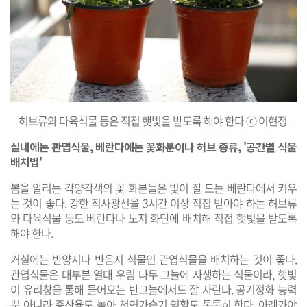
허브류와 다육식물 등은 직접 햇빛을 받도록 해야 한다 ⓒ 이현정
실내에는 관엽식물, 베란다에는 꽃화분이나 허브 종류, '공간별 식물
배치법'
​봄을 알리는 각양각색의 꽃 화분들은 빛이 잘 드는 베란다에서 키우
는 것이 좋다. 강한 직사광선을 3시간 이상 직접 받아야 하는 허브류
와 다육식물 등도 베란다나 노지 화단에 배치해 직접 햇빛을 받도록
해야 한다.
​거실에는 반양지나 반음지 식물인 관엽식물을 배치하는 것이 좋다.
관엽식물은 대부분 열대 우림 나무 그늘에 자생하는 식물이라, 햇빛
이 유리창을 통해 들어오는 반그늘에서도 잘 자란다. 공기정화 능력
뿐 아니라 증산율도 높아 천연가습기 역할도 톡톡히 한다. 아레카야