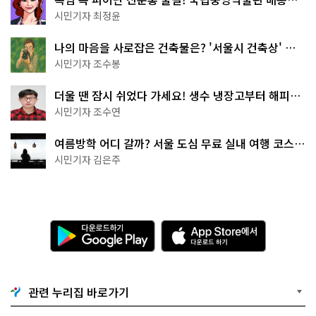
무 명소
시민기자 최정윤
나의 마음을 사로잡은 건축물은? '서울시 건축상' 수
상작 공개!
시민기자 조수봉
더울 땐 잠시 쉬었다 가세요! 생수 냉장고부터 해피소
·무더위쉼터까지
시민기자 조수연
여름방학 어디 갈까? 서울 도심 무료 실내 여행 코스
추천
시민기자 김은주
다
A
운
p
로
p
드
S
하
t
기
o
관련 누리집 바로가기
G
r
o
e