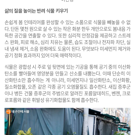
삶의 질을 높이는 반려 식물 키우기
​손쉽게 봄 인테리어를 완성할 수 있는 소품으로 식물을 빼놓을 수 없
다. 단돈 몇천 원으로 살 수 있는 작은 화분 한두 개만으로도 봄내음 가
득한 공간을 연출할 수 있다. 또한 심리적 안정감을 제공하고 스트레
스 완화, 피로 해소, 심리 치유는 물론, 습도 조절이나 전자파 차단, 실
내 냄새 제거, 소음 완화에도 도움이 된다. 무엇보다 미세먼지 제거와
공기 정화 효과까지 있어 더욱 매력적이다.
식물은 광합성 시 주로 잎 뒷면에 있는 기공을 통해 공기 중의 이산화
탄소를 빨아들여 영양분을 만들고 산소를 내뿜는다. 이때 단순히 이
산화탄소만 흡수하는 게 아니라, 미세먼지나 일산화탄소, 이산화황,
질소화합물, 오존 같은 각종 공기 오염물질도 흡수한다. 새집 증후군
이나 병든 건물 증후군의 주범으로 알려진 포름알데히드, 벤젠, 크로
로포름와 같은 휘발성 유기화합물도 함께 흡수한다.​​​​