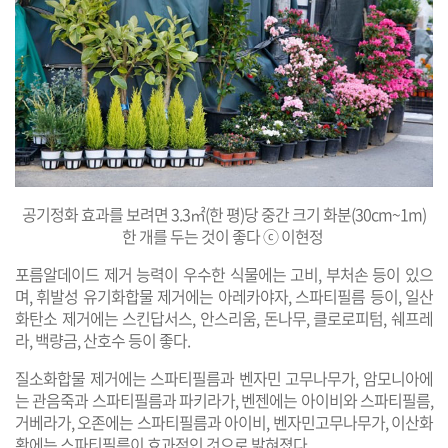
공기정화 효과를 보려면 3.3㎡(한 평)당 중간 크기 화분(30cm~1m)
한 개를 두는 것이 좋다 ⓒ 이현정
​포름알데이드 제거 능력이 우수한 식물에는 고비, 부처손 등이 있으
며, 휘발성 유기화합물 제거에는 아레카야자, 스파티필름 등이, 일산
화탄소 제거에는 스킨답서스, 안스리움, 돈나무, 클로로피텀, 쉐프레
라, 백량금, 산호수 등이 좋다.
질소화합물 제거에는 스파티필름과 벤자민 고무나무가, 암모니아에
는 관음죽과 스파티필름과 파키라가, 벤젠에는 아이비와 스파티필름,
거베라가, 오존에는 스파티필름과 아이비, 벤자민고무나무가, 이산화
황에는 스파티필름이 효과적인 것으로 밝혀졌다.