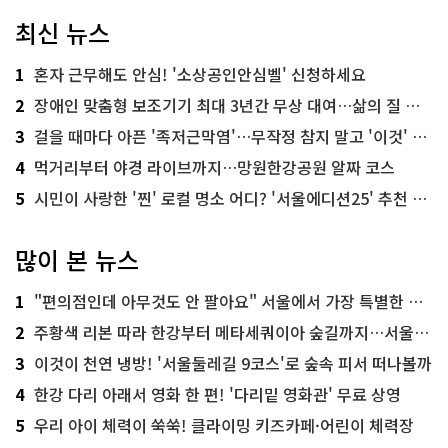
최신 뉴스
1
혼자 근무해도 안심! '소상공인안심벨' 신청하세요
2
장애인 맞춤형 보조기기 최대 3년간 무상 대여…삶의 질 높인다
3
걸을 때마다 아픈 '족저근막염'…무작정 참지 말고 '이것' 해보세요!
4
먹거리부터 야경 라이브까지…망원한강공원 알짜 코스
5
시민이 사랑한 '찐' 로컬 명소 어디? '서울에디션25' 추천 코스
많이 본 뉴스
1
"편의점인데 아무것도 안 팔아요" 서울에서 가장 특별한 편의점의 정체
2
주황색 리본 따라 한강부터 메타세쿼이아 숲길까지…서울둘레길 15코스
3
이것이 천연 냉방! '서울둘레길 9코스'로 숲속 피서 떠나볼까
4
한강 다리 아래서 영화 한 편! '다리밑 영화관' 무료 상영
5
우리 아이 체력이 쑥쑥! 클라이밍 키즈카페·어린이 체력장