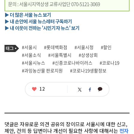
문의 : 서울시지역상생 교류사업단 070-5121-3069
▶ 더 많은 서울 뉴스 보기
▶ 내 손안에 서울 뉴스레터 구독하기
▶ 내 이웃이 전하는 '시민기자 뉴스' 보기
기
태
#서울시
#롯데백화점
#서울시청
#할인
사
그
관
#서울소식
#서울특별시
#상생상회
련
#서울시뉴스
#신종코로나바이러스
#코로나19
태
그
#과잉농산물 판로지원
#코로나19생활정보
좋
12
카
트
페
아
카
위
이
요
오
터
스
톡
북
댓글은 자유로운 의견 공유의 장이므로 서울시에 대한 신고,
제안, 건의 등 답변이나 개선이 필요한 사항에 대해서는
전자