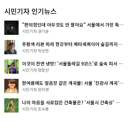
시민기자 인기뉴스
"편의점인데 아무것도 안 팔아요" 서울에서 가장 특별
한 편의점의 정체
시민기자 권기윤
주황색 리본 따라 한강부터 메타세쿼이아 숲길까지…
서울둘레길 15코스
시민기자 박상현
이것이 천연 냉방! '서울둘레길 9코스'로 숲속 피서 떠
나볼까
시민기자 정향선
한여름에도 얼음장 같은 계곡물! 서울 '진관사 계곡'이
천국이네~
시민기자 양지영
나의 마음을 사로잡은 건축물은? '서울시 건축상' 수
상작 공개!
시민기자 조수봉