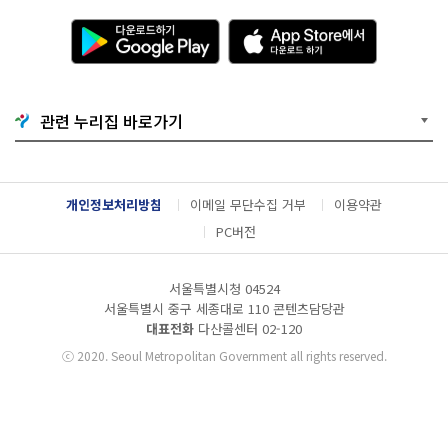
다
A
운
p
로
p
드
S
하
t
기
o
관련 누리집 바로가기
G
r
o
e
o
에
g
서
l
다
개인정보처리방침
이메일 무단수집 거부
이용약관
e
운
P
로
PC버전
l
드
a
하
y
기
서울특별시청 04524
서울특별시 중구 세종대로 110 콘텐츠담당관
대표전화
다산콜센터
02-120
ⓒ
2020. Seoul Metropolitan Government all rights reserved.