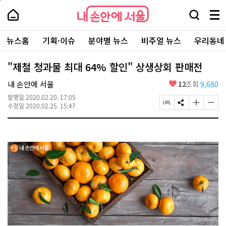
본
페
내
문
이
내
손
검
메
바
지
손
안
색
뉴
로
상
안
주
에
창
전
가
단
에
뉴스홈
기획·이슈
분야별 뉴스
비주얼 뉴스
우리동네
요
서
열
체
기
으
서
서
울
기
보
로
울
비
기
이
-
"제철 청과물 최대 64% 할인" 상생상회 판매전
스
동
서
바
울
좋
내 손안에 서울
12
조회
9,680
로
시
아
가
대
발행일
2020.02.20. 17:05
요
기
페
S
글
글
표
수정일
2020.02.25. 15:47
이
N
자
자
소
지
S
크
크
통
U
공
기
기
포
R
유
크
작
털
L
하
게
게
복
기
변
변
사
경
경
하
하
기
기