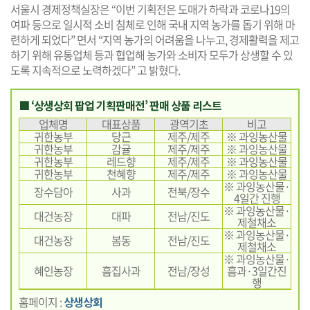
서울시 경제정책실장은 “이번 기획전은 도매가 하락과 코로나19의
여파 등으로 일시적 소비 침체로 인해 국내 지역 농가를 돕기 위해 마
련하게 되었다” 면서 “지역 농가의 어려움을 나누고, 경제활력을 제고
하기 위해 유통업체 등과 협업해 농가와 소비자 모두가 상생할 수 있
도록 지속적으로 노력하겠다” 고 밝혔다.
■ ‘상생상회 팝업 기획판매전’ 판매 상품 리스트
업체명
대표상품
광역기초
비고
귀한농부
당근
제주/제주
※ 과잉농산물
귀한농부
감귤
제주/제주
※ 과잉농산물
귀한농부
레드향
제주/제주
※ 과잉농산물
귀한농부
천혜향
제주/제주
※ 과잉농산물
※ 과잉농산물·
장수담아
사과
전북/장수
4일간 진행
※ 과잉농산물·
대건농장
대파
전남/진도
제철채소
※ 과잉농산물·
대건농장
봄동
전남/진도
제철채소
※ 과잉농산물·
혜인농장
흠집사과
전남/장성
흠과·3일간진
행
홈페이지 :
상생상회