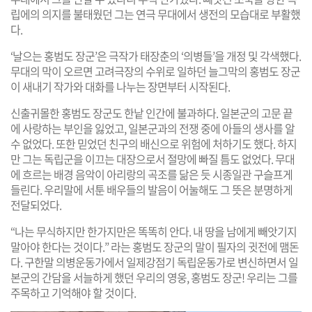
립에의 의지를 불태웠던 그는 연극 무대에서 생전의 모습대로 부활했
다.
‘날으는 홍범도 장군’은 극작가 태장춘의 ‘의병들’을 개정 및 각색했다.
무대의 막이 오르면 고려극장의 수위로 일하던 늘그막의 홍범도 장군
이 새내기 작가와 대화를 나누는 장면부터 시작된다.
신출귀몰한 홍범도 장군도 한낱 인간에 불과하다. 일본군의 고문 끝
에 사랑하는 부인을 잃었고, 일본군과의 전쟁 중에 아들의 생사를 알
수 없었다. 또한 믿었던 친구의 배신으로 위험에 처하기도 했다. 하지
만 그는 독립군을 이끄는 대장으로서 절망에 빠질 틈도 없었다. 무대
에 흐르는 배경 음악이 아리랑의 곡조를 닮은 듯 시종일관 구슬프게
들린다. 우리말에 서툰 배우들의 발음이 어눌해도 그 뜻은 분명하게
전달되었다.
“나는 무식하지만 한가지만은 똑똑히 안다. 내 땅을 남에게 빼앗기지
말아야 한다는 것이다.” 라는 홍범도 장군의 말이 필자의 귓전에 맴돈
다. 구한말 의병운동가에서 일제강점기 독립운동가로 변신하면서 일
본군의 간담을 서늘하게 했던 우리의 영웅, 홍범도 장군! 우리는 그를
주목하고 기억해야 할 것이다.