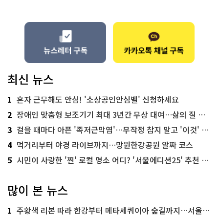
최신 뉴스
1
혼자 근무해도 안심! '소상공인안심벨' 신청하세요
2
장애인 맞춤형 보조기기 최대 3년간 무상 대여…삶의 질 높인다
3
걸을 때마다 아픈 '족저근막염'…무작정 참지 말고 '이것' 해보세요!
4
먹거리부터 야경 라이브까지…망원한강공원 알짜 코스
5
시민이 사랑한 '찐' 로컬 명소 어디? '서울에디션25' 추천 코스
많이 본 뉴스
1
주황색 리본 따라 한강부터 메타세쿼이아 숲길까지…서울둘레길 15코스