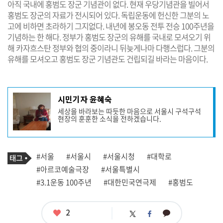
아직 국내에 홍범도 장군 기념관이 없다. 현재 우당기념관을 빌어서
홍범도 장군의 자료가 전시되어 있다. 독립운동에 헌신한 그분의 노
고에 비하면 초라하기 그지없다. 내년에 봉오동 전투 전승 100주년을
기념하는 한 해다. 정부가 홍범도 장군의 유해를 국내로 모셔오기 위
해 카자흐스탄 정부와 협의 중이라니 뒤늦게나마 다행스럽다. 그분의
유해를 모셔오고 홍범도 장군 기념관도 건립되길 바라는 마음이다.
기
시민기자 윤혜숙
사
세상을 바라보는 따듯한 마음으로 서울시 구석구석
작
현장의 훈훈한 소식을 전하겠습니다.
성
자
프
로
기
필
태
#서울
#서울시
#서울시청
#대학로
사
그
관
#아르코예술극장
#서울특별시
련
#3.1운동 100주년
#대한민국연극제
#홍범도
태
그
좋
2
카
트
페
아
카
위
이