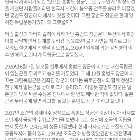
연극의 제목이기도 한 ‘날으는 홍범도 장군’, 그는 누구인가? 학창시절
을 거쳤던 사람들이라면 한국사 시간에 봉오동 전투를 승리로 이끌었
던 홍범도 장군에 대해서 배웠을 것이다. 그런 홍범도 장군은 한때 잊
혀진 독립운동가였다. 왜 그랬을까?
머슴 출신의 아버지 슬하에서 태어난 홍범도 장군은 백두산에서 호랑
이를 사냥하면서 생계를 꾸려갔다. 1895년 을미사변을 계기로 그는
강원도 철령에서 의병을 일으켰고, 1910년 일제에 의한 강제병합 이
후 연해주로 건너가 독립군으로 활동했다.
1920년 6월 7일 봉오동 전투에서 홍범도 장군이 이끄는 대한독립군
이 일본군을 무찌르고 승리를 거두었다. 그 해 10월 홍범도 장군이 이
끄는 대한독립군은 김좌진 장군이 이끄는 북로군정서와 함께 청산리
전투에서 일본군을 상대로 크게 승리했다. 이렇듯 홍범도 장군은 일
본군과 맞서 싸운 수많은 전투에서 한 번도 패배한 적이 없었다. 일본
군은 두려움에 떨면서 그를 ‘날으는 홍범도 장군’ 이라고 불렀다.
1937년 소련의 강제이주 정책으로 홍범도 장군은 중앙아시아 카자흐
스탄에서 극장의 수위로 말년을 보냈다. 그는 생전에 조국의 독립을
보지 못한 채 1943년에 생을 마감했다. 현재 카자흐스탄 크질오르다
공동묘지에 묻혀 있다. 1945년 조국은 해방을 맞았건만 6.25전쟁과
분단의 아픔을 겪으면서 혼란의 시기를 보냈다. 자연스레 머나먼 이