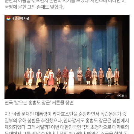
국땅에 묻힌 그의 존재도 잊혔다.
연극 ‘날으는 홍범도 장군’ 커튼콜 장면
지난 4월 문재인 대통령이 카자흐스탄을 순방하면서 독립운동가 중
일부의 유해 봉환을 추진했으나, 안타깝게도 홍범도 장군은 봉환에서
제외되었다. 그래서일까? 이번 대한민국연극제 초청작으로 대학로의
무대에서 그를 만날 수 있다니 무척 반가웠다. 빼앗긴 조국을 향한 독