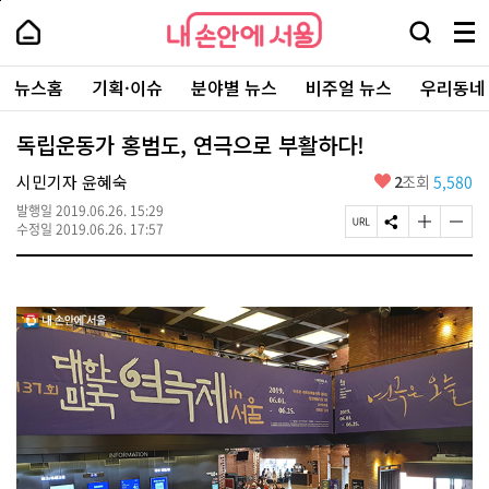
본
페
내
문
이
내
손
검
메
바
지
손
안
색
뉴
로
상
안
주
에
창
전
가
단
에
뉴스홈
기획·이슈
분야별 뉴스
비주얼 뉴스
우리동네
요
서
열
체
기
으
서
서
울
기
보
로
울
비
기
이
-
독립운동가 홍범도, 연극으로 부활하다!
스
동
서
바
울
좋
시민기자 윤혜숙
2
조회
5,580
로
시
아
가
대
발행일
2019.06.26. 15:29
요
기
페
S
글
글
표
수정일
2019.06.26. 17:57
이
N
자
자
소
지
S
크
크
통
U
공
기
기
포
R
유
크
작
털
L
하
게
게
복
기
변
변
사
경
경
하
하
기
기