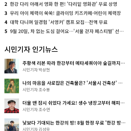
2
한강 다리 아래서 영화 한 편! '다리밑 영화관' 무료 상영
3
우리 아이 체력이 쑥쑥! 클라이밍 키즈카페·어린이 체력장
4
대학 다니며 일경험 '서영커' 캠프 모집…전액 무료
5
9월 20일, 차 없는 도심 걸어요…'서울 걷자 페스티벌' 선착순 5천명
시민기자 인기뉴스
주황색 리본 따라 한강부터 메타세쿼이아 숲길까지…
서울둘레길 15코스
시민기자 박상현
나의 마음을 사로잡은 건축물은? '서울시 건축상' 수
상작 공개!
시민기자 조수봉
더울 땐 잠시 쉬었다 가세요! 생수 냉장고부터 해피소
·무더위쉼터까지
시민기자 조수연
낮보다 기대되는 한강의 밤! 8월 한정 무료 '한강 밤
핑' 예약은?
시민기자 김성무