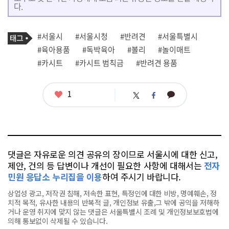
다.
기
태
#서울시
#서울시청
#반려견
#서울특별시
사
그
관
#육아용품
#독박육아
#볼리
#놀이매트
련
#카시트
#카시트 범칙금
#반려견 용품
태
그
좋
1
카
트
페
아
카
위
이
요
오
터
스
톡
북
댓글은 자유로운 의견 공유의 장이므로 서울시에 대한 신고,
제안, 건의 등 답변이나 개선이 필요한 사항에 대해서는
전자
민원 응답소 누리집을 이용
하여 주시기 바랍니다.
상업성 광고, 저작권 침해, 저속한 표현, 특정인에 대한 비방, 명예훼손, 정
치적 목적, 유사한 내용의 반복적 글, 개인정보 유출,그 밖에 공익을 저해하
거나 운영 취지에 맞지 않는 댓글은 서울특별시 조례 및 개인정보보호법에
의해 통보없이 삭제될 수 있습니다.