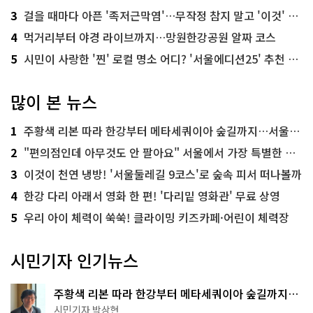
3
걸을 때마다 아픈 '족저근막염'…무작정 참지 말고 '이것' 해보세요!
4
먹거리부터 야경 라이브까지…망원한강공원 알짜 코스
5
시민이 사랑한 '찐' 로컬 명소 어디? '서울에디션25' 추천 코스
많이 본 뉴스
1
주황색 리본 따라 한강부터 메타세쿼이아 숲길까지…서울둘레길 15코스
2
"편의점인데 아무것도 안 팔아요" 서울에서 가장 특별한 편의점의 정체
3
이것이 천연 냉방! '서울둘레길 9코스'로 숲속 피서 떠나볼까
4
한강 다리 아래서 영화 한 편! '다리밑 영화관' 무료 상영
5
우리 아이 체력이 쑥쑥! 클라이밍 키즈카페·어린이 체력장
시민기자 인기뉴스
주황색 리본 따라 한강부터 메타세쿼이아 숲길까지…
서울둘레길 15코스
시민기자 박상현