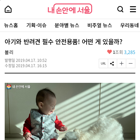
본
페
내
문
이
내
손
검
메
바
지
손
안
색
뉴
로
상
안
주
에
창
전
가
단
에
뉴스홈
기획·이슈
분야별 뉴스
비주얼 뉴스
우리동네
요
서
열
체
기
으
서
서
울
기
보
로
울
비
기
이
-
아기와 반려견 필수 안전용품! 어떤 게 있을까?
스
동
서
바
울
좋
볼리
1
조회
3,285
로
시
아
가
대
발행일
2019.04.17. 10:52
요
기
페
S
글
글
표
수정일
2019.04.17. 16:15
이
N
자
자
소
지
S
크
크
통
U
공
기
기
포
R
유
크
작
털
L
하
게
게
복
기
변
변
사
경
경
하
하
기
기