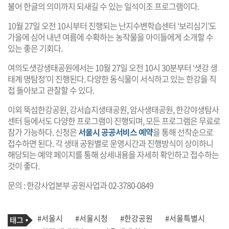
불어 한글의 의미까지 되새길 수 있는 일석이조 프로그램이다.
10월 27일 오전 10시부터 진행되는 난지수변학습센터 ‘보리심기’도
가을에 심어 내년 여름에 수확하는 농작물을 아이들에게 소개할 수
있는 좋은 기회다.
여의도샛강생태공원에서는 10월 27일 오전 10시 30분부터 ‘샛강 생
태계 명탐정’이 진행된다. 다양한 동식물이 서식하고 있는 한강을 직
접 돌아보고 관찰할 수 있다.
이외 뚝섬한강공원, 강서습지생태공원, 암사생태공원, 한강야생탐사
센터 등에서도 다양한 프로그램이 진행되며, 모든 프로그램은 무료로
참가 가능하다. 신청은
서울시 공공서비스 예약
을 통해 선착순으로
접수하면 된다. 각 생태 공원별로 운영시간과 진행방식이 상이하니
해당되는 예약 페이지를 통해 상세내용을 자세히 확인하고 접수하는
것이 좋다.
문의 : 한강사업본부 공원사업과 02-3780-0849
기
태
#서울시
#서울시청
#한강공원
#서울특별시
사
그