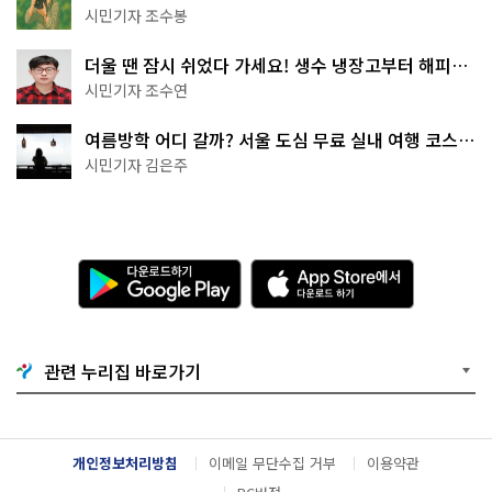
상작 공개!
시민기자 조수봉
더울 땐 잠시 쉬었다 가세요! 생수 냉장고부터 해피소
·무더위쉼터까지
시민기자 조수연
여름방학 어디 갈까? 서울 도심 무료 실내 여행 코스
추천
시민기자 김은주
다
A
운
p
로
p
드
S
하
t
기
o
관련 누리집 바로가기
G
r
o
e
o
에
g
서
l
다
개인정보처리방침
이메일 무단수집 거부
이용약관
e
운
P
로