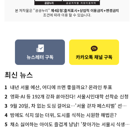
본 저작물은 "공공누리"
제4유형:출처표시+상업적 이용금지+변경금지
조건에 따라 이용 할 수 있습니다.
최신 뉴스
1
내년 서울 예산, 어디에 쓰면 좋을까요? 온라인 투표
2
영화·AI 등 192개 강좌 쏟아진다! 서울시민대학 선착순 신청
3
9월 20일, 차 없는 도심 걸어요…'서울 걷자 페스티벌' 선착순 5천명
4
밤에도 식지 않는 더위, 도시를 식히는 시원한 해법은?
5
채소 싫어하는 아이도 즐겁게 냠냠! '찾아가는 서울시 식생활 교육' 현장