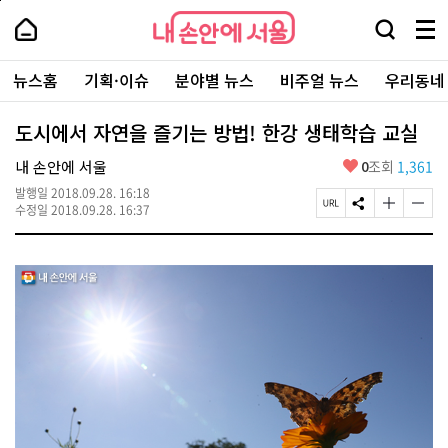
본
페
내
문
이
내
손
검
메
바
지
손
안
색
뉴
로
상
안
주
에
창
전
가
단
에
뉴스홈
기획·이슈
분야별 뉴스
비주얼 뉴스
우리동네
요
서
열
체
기
으
서
서
울
기
보
로
울
비
기
이
-
도시에서 자연을 즐기는 방법! 한강 생태학습 교실
스
동
서
바
울
좋
내 손안에 서울
0
조회
1,361
로
시
아
가
대
발행일
2018.09.28. 16:18
요
기
페
S
글
글
표
수정일
2018.09.28. 16:37
이
N
자
자
소
지
S
크
크
통
U
공
기
기
포
R
유
크
작
털
L
하
게
게
복
기
변
변
사
경
경
하
하
기
기