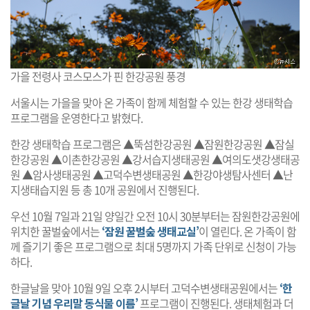
가을 전령사 코스모스가 핀 한강공원 풍경
서울시는 가을을 맞아 온 가족이 함께 체험할 수 있는 한강 생태학습
프로그램을 운영한다고 밝혔다.
한강 생태학습 프로그램은 ▲뚝섬한강공원 ▲잠원한강공원 ▲잠실
한강공원 ▲이촌한강공원 ▲강서습지생태공원 ▲여의도샛강생태공
원 ▲암사생태공원 ▲고덕수변생태공원 ▲한강야생탐사센터 ▲난
지생태습지원 등 총 10개 공원에서 진행된다.
우선 10월 7일과 21일 양일간 오전 10시 30분부터는 잠원한강공원에
위치한 꿀벌숲에서는
‘잠원 꿀벌숲 생태교실’
이 열린다. 온 가족이 함
께 즐기기 좋은 프로그램으로 최대 5명까지 가족 단위로 신청이 가능
하다.
한글날을 맞아 10월 9일 오후 2시부터 고덕수변생태공원에서는
‘한
글날 기념 우리말 동식물 이름’
프로그램이 진행된다. 생태체험과 더