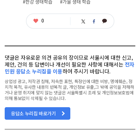
관
#한강 생태학습
#가을 생태 학습
련
태
그
좋
0
카
트
페
아
카
위
이
요
오
터
스
톡
북
댓글은 자유로운 의견 공유의 장이므로 서울시에 대한 신고,
제안, 건의 등 답변이나 개선이 필요한 사항에 대해서는
전자
민원 응답소 누리집을 이용
하여 주시기 바랍니다.
상업성 광고, 저작권 침해, 저속한 표현, 특정인에 대한 비방, 명예훼손, 정
치적 목적, 유사한 내용의 반복적 글, 개인정보 유출,그 밖에 공익을 저해하
거나 운영 취지에 맞지 않는 댓글은 서울특별시 조례 및 개인정보보호법에
의해 통보없이 삭제될 수 있습니다.
응답소 누리집 바로가기