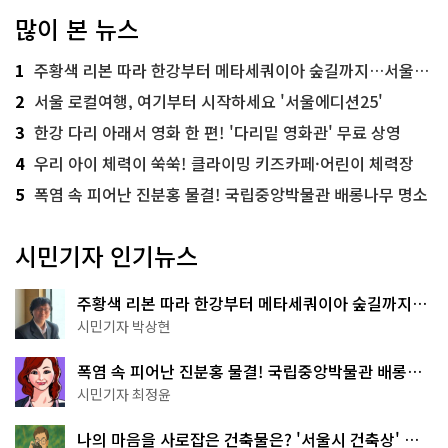
많이 본 뉴스
1
주황색 리본 따라 한강부터 메타세쿼이아 숲길까지…서울둘레길 15코스
2
서울 로컬여행, 여기부터 시작하세요 '서울에디션25'
3
한강 다리 아래서 영화 한 편! '다리밑 영화관' 무료 상영
4
우리 아이 체력이 쑥쑥! 클라이밍 키즈카페·어린이 체력장
5
폭염 속 피어난 진분홍 물결! 국립중앙박물관 배롱나무 명소
시민기자 인기뉴스
주황색 리본 따라 한강부터 메타세쿼이아 숲길까지…
서울둘레길 15코스
시민기자 박상현
폭염 속 피어난 진분홍 물결! 국립중앙박물관 배롱나
무 명소
시민기자 최정윤
나의 마음을 사로잡은 건축물은? '서울시 건축상' 수