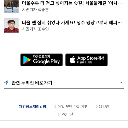
더울수록 더 걷고 싶어지는 숲길! 서울둘레길 '아차산
코스'
시민기자 백승훈
더울 땐 잠시 쉬었다 가세요! 생수 냉장고부터 해피소
·무더위쉼터까지
시민기자 조수연
다
A
운
p
로
p
드
S
하
t
기
o
관련 누리집 바로가기
G
r
o
e
o
에
g
서
l
다
개인정보처리방침
이메일 무단수집 거부
이용약관
e
운
P
로
PC버전
l
드
a
하