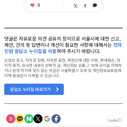
좋
0
카
트
페
아
카
위
이
요
오
터
스
톡
북
댓글은 자유로운 의견 공유의 장이므로 서울시에 대한 신고,
제안, 건의 등 답변이나 개선이 필요한 사항에 대해서는
전자
민원 응답소 누리집을 이용
하여 주시기 바랍니다.
상업성 광고, 저작권 침해, 저속한 표현, 특정인에 대한 비방, 명예훼손, 정
치적 목적, 유사한 내용의 반복적 글, 개인정보 유출,그 밖에 공익을 저해하
거나 운영 취지에 맞지 않는 댓글은 서울특별시 조례 및 개인정보보호법에
의해 통보없이 삭제될 수 있습니다.
응답소 누리집 바로가기