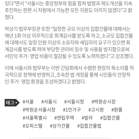
있다”면서 “서울시는 중앙정부와 힘을 합쳐 법령과 제도개선을 지속
추진하는 한편 시 차원에서 가능한 모든 지원도 아끼지 않겠다”고 밝
혔다.
박상기 법무부장관 또한 “일정한 규모 이상의 집합건물에 대해서는
매년 1회 이상 의무적으로 회계감사를 받도록 하고, 소규모 집합건물
에 대해서도 일정 인원 이상의 소유자와 세입자의 요구가 있으면 회
계감사를 받도록 하여 부당한 관리비 징수 및 사용을 방지함으로써
서민의 주거·영업 비용이 절감될 수 있도록 노력하겠다”고 강조했다.
이에 서울시와 법무부는 이번 간담회에서 수렴한 현장의 목소리를 적
극적으로 정책에 반영하고, 조속한 법 개정을 통해 시민들의 안정적
인 주거·영업 환경을 조성하겠다고 밝혔다.
기
태
#서울
#서울시
#서울시청
#박원순시장
사
그
관
#박원순서울시장
#1인가구
#고시원
#원룸
련
#서울특별시
#연립주택
#빌라
#집합건물
태
그
#오피스텔
#상가건물
#집합건물법