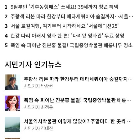
1
9월부턴 '기후동행패스' 쓰세요! 39세까지 청년 혜택
2
주황색 리본 따라 한강부터 메타세쿼이아 숲길까지…서울둘레길 15코스
3
서울 로컬여행, 여기부터 시작하세요 '서울에디션25'
4
한강 다리 아래서 영화 한 편! '다리밑 영화관' 무료 상영
5
폭염 속 피어난 진분홍 물결! 국립중앙박물관 배롱나무 명소
시민기자 인기뉴스
주황색 리본 따라 한강부터 메타세쿼이아 숲길까지…
서울둘레길 15코스
시민기자 박상현
폭염 속 피어난 진분홍 물결! 국립중앙박물관 배롱나
무 명소
시민기자 최정윤
서울역사박물관 이렇게 많았어? 주말마다 한 곳씩 떠
나는 역사 산책
시민기자 김대진