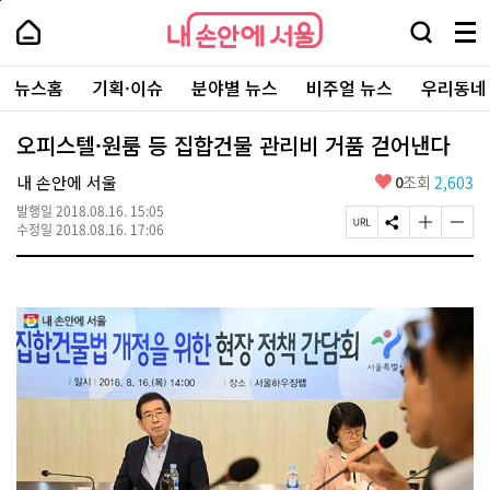
본
페
내
문
이
내
손
검
메
바
지
손
안
색
뉴
로
상
안
주
에
창
전
가
단
에
뉴스홈
기획·이슈
분야별 뉴스
비주얼 뉴스
우리동네
요
서
열
체
기
으
서
서
울
기
보
로
울
비
기
이
-
오피스텔·원룸 등 집합건물 관리비 거품 걷어낸다
스
동
서
바
울
좋
내 손안에 서울
0
조회
2,603
로
시
아
가
대
발행일
2018.08.16. 15:05
요
기
페
S
글
글
표
수정일
2018.08.16. 17:06
이
N
자
자
소
지
S
크
크
통
U
공
기
기
포
R
유
크
작
털
L
하
게
게
복
기
변
변
사
경
경
하
하
기
기