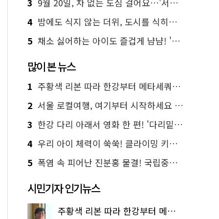
3
9월 20일, 차 없는 도심 걸어요…'서울 걷자 페스티벌' 선착순 5천명
4
밤에도 식지 않는 더위, 도시를 식히는 시원한 해법은?
5
채소 싫어하는 아이도 즐겁게 냠냠! '찾아가는 서울시 식생활 교육' 현장
많이 본 뉴스
1
주황색 리본 따라 한강부터 메타세쿼이아 숲길까지…서울둘레길 15코스
2
서울 로컬여행, 여기부터 시작하세요 '서울에디션25'
3
한강 다리 아래서 영화 한 편! '다리밑 영화관' 무료 상영
4
우리 아이 체력이 쑥쑥! 클라이밍 키즈카페·어린이 체력장
5
폭염 속 피어난 진분홍 물결! 국립중앙박물관 배롱나무 명소
시민기자 인기뉴스
주황색 리본 따라 한강부터 메타세쿼이아 숲길까지…서울둘레길 15코스