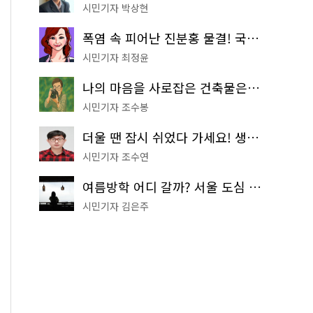
시민기자 박상현
폭염 속 피어난 진분홍 물결! 국립중앙박물관 배롱나무 명소
시민기자 최정윤
나의 마음을 사로잡은 건축물은? '서울시 건축상' 수상작 공개!
시민기자 조수봉
더울 땐 잠시 쉬었다 가세요! 생수 냉장고부터 해피소·무더위쉼터까지
시민기자 조수연
여름방학 어디 갈까? 서울 도심 무료 실내 여행 코스 추천
시민기자 김은주