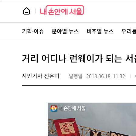
본
페
문
이
뉴
바
지
스
로
상
룸
가
단
뉴
기
으
스
로
기획·이슈
분야별 뉴스
비주얼 뉴스
우리동
주
이
요
동
서
비
스
거리 어디나 런웨이가 되는 서
바
로
가
기
시민기자 전은미
발행일
2018.06.18. 11:32