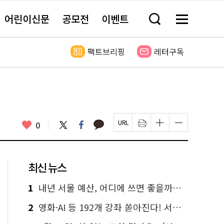
어린이신문
공모전
이벤트
검
메
색
뉴
창
전
열
체
팩트브리핑
레터구독
기
보
기
카
좋
트
페
0
페
인
글
글
카
위
이
아
이
쇄
자
자
오
터
스
요
지
하
크
크
톡
북
U
기
기
기
R
새
크
작
L
창
게
게
최신 뉴스
복
열
변
변
사
림
경
경
하
하
1
내년 서울 예산, 어디에 쓰면 좋을까요? 온라인 투표
기
기
2
영화·AI 등 192개 강좌 쏟아진다! 서울시민대학 선착순 신청