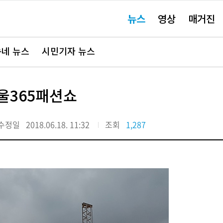
주
뉴스
영상
매거진
요
서
비
스
바
네 뉴스
시민기자 뉴스
로
가
기"
울365패션쇼
수정일
2018.06.18. 11:32
조회
1,287