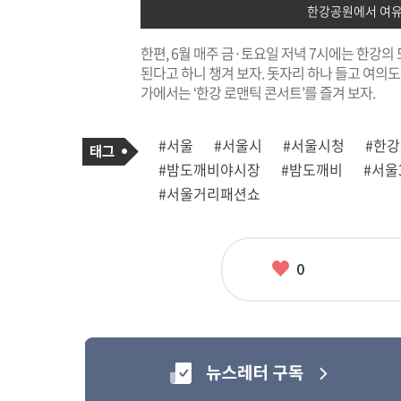
한강공원에서 여유
한편, 6월 매주 금·토요일 저녁 7시에는 한강의
된다고 하니 챙겨 보자. 돗자리 하나 들고 여의도
가에서는 ‘한강 로맨틱 콘서트’를 즐겨 보자.
기
태
#서울
#서울시
#서울시청
#한
사
그
관
#밤도깨비야시장
#밤도깨비
#서울
련
태
#서울거리패션쇼
그
좋
0
아
요