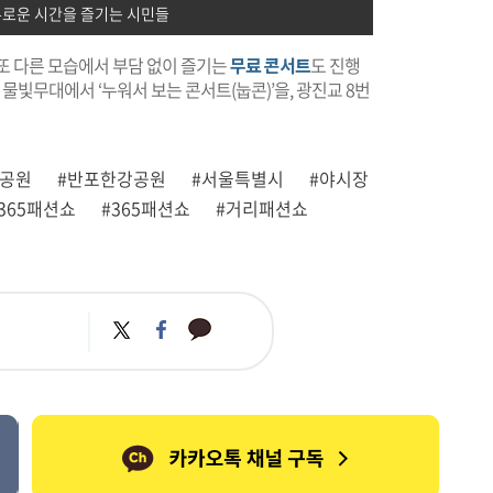
로운 시간을 즐기는 시민들
 또 다른 모습에서 부담 없이 즐기는
무료 콘서트
도 진행
 물빛무대에서 ‘누워서 보는 콘서트(눕콘)’을, 광진교 8번
강공원
#반포한강공원
#서울특별시
#야시장
365패션쇼
#365패션쇼
#거리패션쇼
카
트
페
카
위
이
오
터
스
톡
북