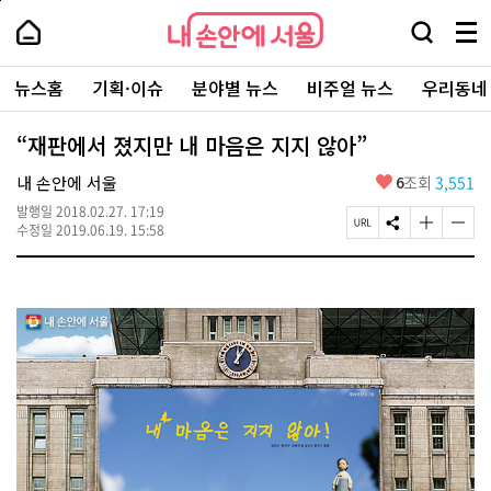
본
페
내
문
이
내
손
검
메
바
지
손
안
색
뉴
로
상
안
주
에
창
전
가
단
에
뉴스홈
기획·이슈
분야별 뉴스
비주얼 뉴스
우리동네
요
서
열
체
기
으
서
서
울
기
보
로
울
비
기
이
-
“재판에서 졌지만 내 마음은 지지 않아”
스
동
서
바
울
좋
내 손안에 서울
6
조회
3,551
로
시
아
가
대
발행일
2018.02.27. 17:19
요
기
페
S
글
글
표
수정일
2019.06.19. 15:58
이
N
자
자
소
지
S
크
크
통
U
공
기
기
포
R
유
크
작
털
L
하
게
게
복
기
변
변
사
경
경
하
하
기
기