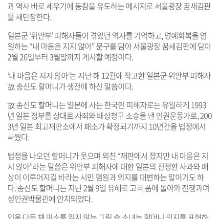
과 역사 바로 세우기에 동참을 유도하는 메시지로 서울광장 꿈새김판
을 새단장한다.
일본군 ‘위안부’ 피해자들이 겪었던 역사를 기억하고, 명예회복을 염
원하는 “내 마음은 지지 않아” 문구를 담아 서울광장 꿈새김판에 담아
2월 26일부터 3월말까지 게시할 예정이다.
‘내 마음은 지지 않아’는 지난 해 12월에 작고한 일본군 위안부 피해자
故 송신도 할머니가 생전에 하신 말씀이다.
故 송신도 할머니는 일본에 사는 한국인 피해자로는 유일하게 1993
년 일본 정부를 상대로 사죄와 배상청구 소송을 낸 인권운동가로, 200
3년 일본 최고재판소에서 패소가 확정되기까지 10년간을 법정에서
싸웠다.
법정을 나오던 할머니가 웃으며 외친 “재판에서 졌지만 내 마음은 지
지 않아”라는 말씀은 위안부 피해자에 대한 일본의 진정한 사과와 배
상이 이루어지길 바라는 시민 염원과 의지를 대변하는 말이기도 하
다. 송신도 할머니는 지난 2월 9일 유해로 고국 품에 돌아와 전쟁과여
성인권박물관에 안치되었다.
입을 다문 채 미소를 잃지 않는 그림 속 소녀는 할머니 의지를 표현하