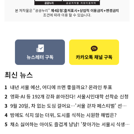
본 저작물은 "공공누리"
제4유형:출처표시+상업적 이용금지+변경금지
조건에 따라 이용 할 수 있습니다.
최신 뉴스
1
내년 서울 예산, 어디에 쓰면 좋을까요? 온라인 투표
2
영화·AI 등 192개 강좌 쏟아진다! 서울시민대학 선착순 신청
3
9월 20일, 차 없는 도심 걸어요…'서울 걷자 페스티벌' 선착순 5천명
4
밤에도 식지 않는 더위, 도시를 식히는 시원한 해법은?
5
채소 싫어하는 아이도 즐겁게 냠냠! '찾아가는 서울시 식생활 교육' 현장