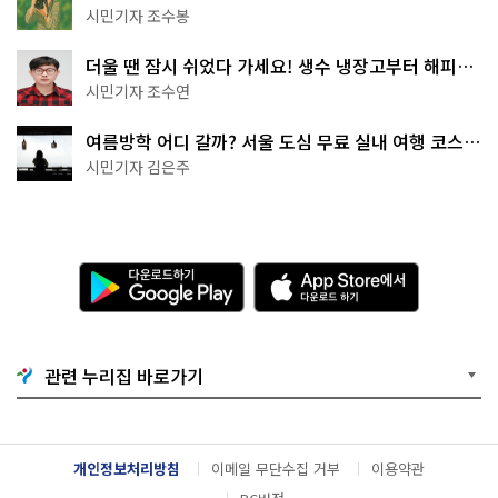
상작 공개!
시민기자 조수봉
더울 땐 잠시 쉬었다 가세요! 생수 냉장고부터 해피소
·무더위쉼터까지
시민기자 조수연
여름방학 어디 갈까? 서울 도심 무료 실내 여행 코스
추천
시민기자 김은주
다
A
운
p
로
p
드
S
하
t
기
o
관련 누리집 바로가기
G
r
o
e
o
에
g
서
l
다
개인정보처리방침
이메일 무단수집 거부
이용약관
e
운
P
로