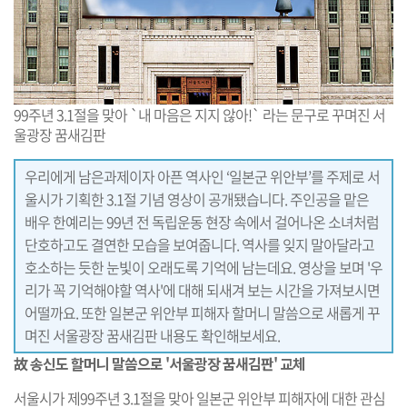
99주년 3.1절을 맞아 `내 마음은 지지 않아!` 라는 문구로 꾸며진 서
울광장 꿈새김판
우리에게 남은과제이자 아픈 역사인 ‘일본군 위안부’를 주제로 서
울시가 기획한 3.1절 기념 영상이 공개됐습니다. 주인공을 맡은
배우 한예리는 99년 전 독립운동 현장 속에서 걸어나온 소녀처럼
단호하고도 결연한 모습을 보여줍니다. 역사를 잊지 말아달라고
호소하는 듯한 눈빛이 오래도록 기억에 남는데요. 영상을 보며 '우
리가 꼭 기억해야할 역사'에 대해 되새겨 보는 시간을 가져보시면
어떨까요. 또한 일본군 위안부 피해자 할머니 말씀으로 새롭게 꾸
며진 서울광장 꿈새김판 내용도 확인해보세요.
故 송신도 할머니 말씀으로 '서울광장 꿈새김판' 교체
서울시가 제99주년 3.1절을 맞아 일본군 위안부 피해자에 대한 관심