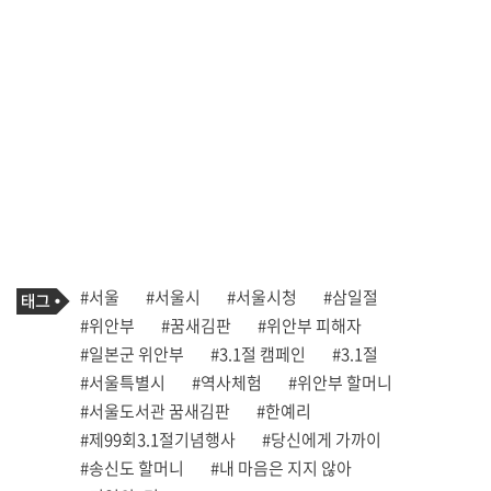
기
태
#서울
#서울시
#서울시청
#삼일절
사
그
관
#위안부
#꿈새김판
#위안부 피해자
련
#일본군 위안부
#3.1절 캠페인
#3.1절
태
그
#서울특별시
#역사체험
#위안부 할머니
#서울도서관 꿈새김판
#한예리
#제99회3.1절기념행사
#당신에게 가까이
#송신도 할머니
#내 마음은 지지 않아