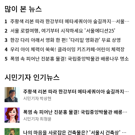
많이 본 뉴스
1
주황색 리본 따라 한강부터 메타세쿼이아 숲길까지…서울둘레길 15코스
2
서울 로컬여행, 여기부터 시작하세요 '서울에디션25'
3
한강 다리 아래서 영화 한 편! '다리밑 영화관' 무료 상영
4
우리 아이 체력이 쑥쑥! 클라이밍 키즈카페·어린이 체력장
5
폭염 속 피어난 진분홍 물결! 국립중앙박물관 배롱나무 명소
시민기자 인기뉴스
주황색 리본 따라 한강부터 메타세쿼이아 숲길까지…
서울둘레길 15코스
시민기자 박상현
폭염 속 피어난 진분홍 물결! 국립중앙박물관 배롱나
무 명소
시민기자 최정윤
나의 마음을 사로잡은 건축물은? '서울시 건축상' 수