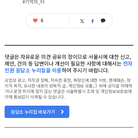
#기억의_터
좋
6
카
트
페
아
카
위
이
요
오
터
스
톡
북
댓글은 자유로운 의견 공유의 장이므로 서울시에 대한 신고,
제안, 건의 등 답변이나 개선이 필요한 사항에 대해서는
전자
민원 응답소 누리집을 이용
하여 주시기 바랍니다.
상업성 광고, 저작권 침해, 저속한 표현, 특정인에 대한 비방, 명예훼손, 정
치적 목적, 유사한 내용의 반복적 글, 개인정보 유출,그 밖에 공익을 저해하
거나 운영 취지에 맞지 않는 댓글은 서울특별시 조례 및 개인정보보호법에
의해 통보없이 삭제될 수 있습니다.
응답소 누리집 바로가기